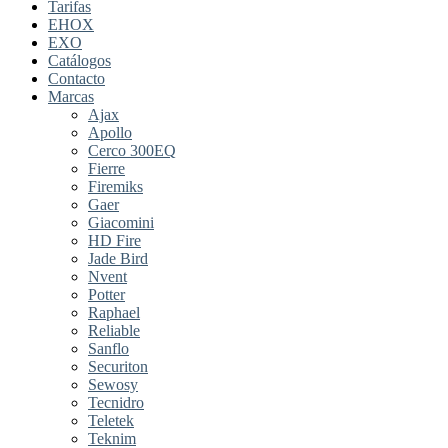
Tarifas
EHOX
EXO
Catálogos
Contacto
Marcas
Ajax
Apollo
Cerco 300EQ
Fierre
Firemiks
Gaer
Giacomini
HD Fire
Jade Bird
Nvent
Potter
Raphael
Reliable
Sanflo
Securiton
Sewosy
Tecnidro
Teletek
Teknim