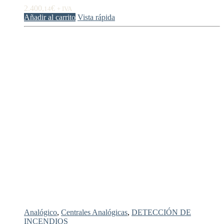
2.400,
€
14
+ IVA
Añadir al carrito
Vista rápida
Analógico
,
Centrales Analógicas
,
DETECCIÓN DE
INCENDIOS