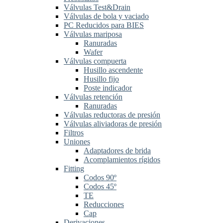
Válvulas Test&Drain
Válvulas de bola y vaciado
PC Reducidos para BIES
Válvulas mariposa
Ranuradas
Wafer
Válvulas compuerta
Husillo ascendente
Husillo fijo
Poste indicador
Válvulas retención
Ranuradas
Válvulas reductoras de presión
Válvulas aliviadoras de presión
Filtros
Uniones
Adaptadores de brida
Acomplamientos rígidos
Fitting
Codos 90º
Codos 45º
TE
Reducciones
Cap
Derivaciones