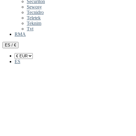
Securiton
Sewosy
Tecnidro
Teletek
Teknim
Tvt
RMA
ES / €
ES