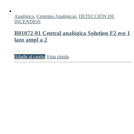
Analógico
,
Centrales Analógicas
,
DETECCIÓN DE
INCENDIOS
B01072-01 Central analógica Solution F2 eco 1
lazo ampl a 2
999,
€
03
+ IVA
Añadir al carrito
Vista rápida