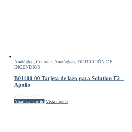
Analógico
,
Centrales Analógicas
,
DETECCIÓN DE
INCENDIOS
B01100-00 Tarjeta de lazo para Solution F2 –
Apollo
276,
€
98
+ IVA
Añadir al carrito
Vista rápida