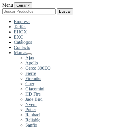
Menu
Cerrar
×
Buscar
Buscar
por:
Empresa
Tarifas
EHOX
EXO
Catálogos
Contacto
Marcas
Ajax
Apollo
Cerco 300EQ
Fierre
Firemiks
Gaer
Giacomini
HD Fire
Jade Bird
Nvent
Potter
Raphael
Reliable
Sanflo