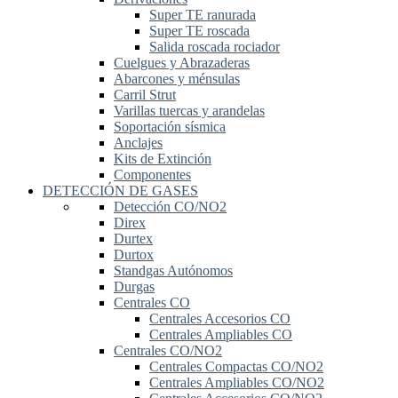
Super TE ranurada
Super TE roscada
Salida roscada rociador
Cuelgues y Abrazaderas
Abarcones y ménsulas
Carril Strut
Varillas tuercas y arandelas
Soportación sísmica
Anclajes
Kits de Extinción
Componentes
DETECCIÓN DE GASES
Detección CO/NO2
Direx
Durtex
Durtox
Standgas Autónomos
Durgas
Centrales CO
Centrales Accesorios CO
Centrales Ampliables CO
Centrales CO/NO2
Centrales Compactas CO/NO2
Centrales Ampliables CO/NO2