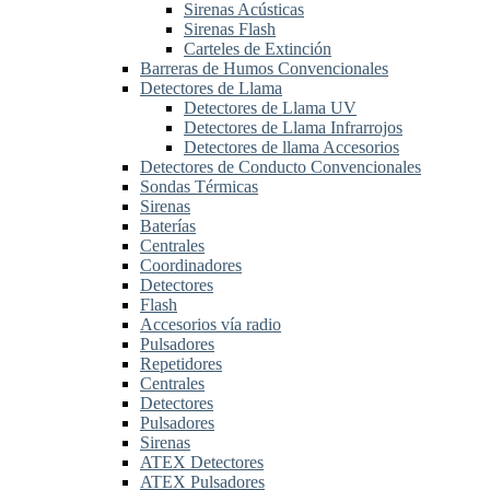
Sirenas Acústicas
Sirenas Flash
Carteles de Extinción
Barreras de Humos Convencionales
Detectores de Llama
Detectores de Llama UV
Detectores de Llama Infrarrojos
Detectores de llama Accesorios
Detectores de Conducto Convencionales
Sondas Térmicas
Sirenas
Baterías
Centrales
Coordinadores
Detectores
Flash
Accesorios vía radio
Pulsadores
Repetidores
Centrales
Detectores
Pulsadores
Sirenas
ATEX Detectores
ATEX Pulsadores