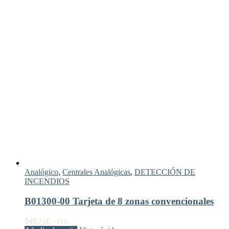
Analógico
,
Centrales Analógicas
,
DETECCIÓN DE
INCENDIOS
B01300-00 Tarjeta de 8 zonas convencionales
548,
€
72
+ IVA