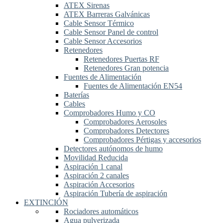
ATEX Sirenas
ATEX Barreras Galvánicas
Cable Sensor Térmico
Cable Sensor Panel de control
Cable Sensor Accesorios
Retenedores
Retenedores Puertas RF
Retenedores Gran potencia
Fuentes de Alimentación
Fuentes de Alimentación EN54
Baterías
Cables
Comprobadores Humo y CO
Comprobadores Aerosoles
Comprobadores Detectores
Comprobadores Pértigas y accesorios
Detectores autónomos de humo
Movilidad Reducida
Aspiración 1 canal
Aspiración 2 canales
Aspiración Accesorios
Aspiración Tubería de aspiración
EXTINCIÓN
Rociadores automáticos
Agua pulverizada