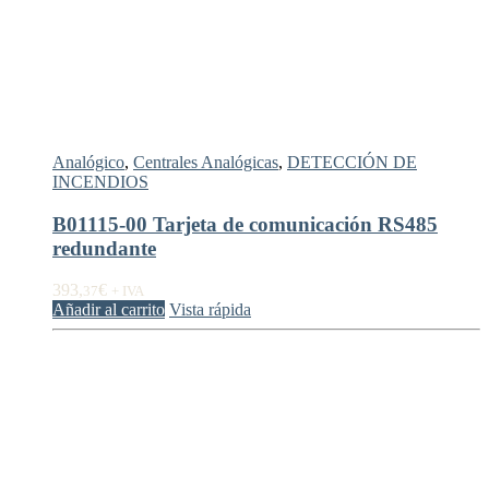
Analógico
,
Centrales Analógicas
,
DETECCIÓN DE
INCENDIOS
B01115-00 Tarjeta de comunicación RS485
redundante
393,
€
37
+ IVA
Añadir al carrito
Vista rápida