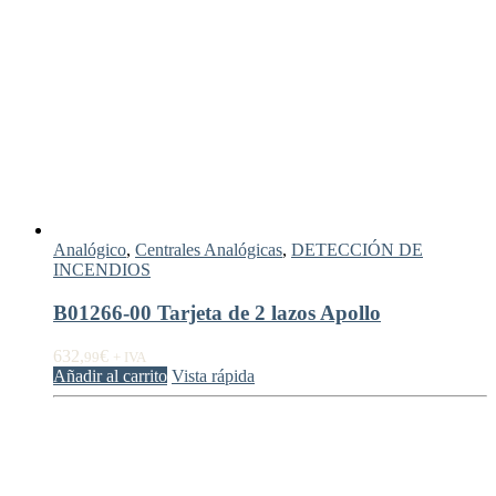
Analógico
,
Centrales Analógicas
,
DETECCIÓN DE
INCENDIOS
B01266-00 Tarjeta de 2 lazos Apollo
632,
€
99
+ IVA
Añadir al carrito
Vista rápida