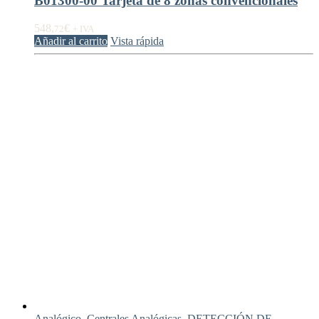
B01300-00 Tarjeta de 8 zonas convencionales
548,
€
72
+ IVA
Añadir al carrito
Vista rápida
Analógico
,
Centrales Analógicas
,
DETECCIÓN DE