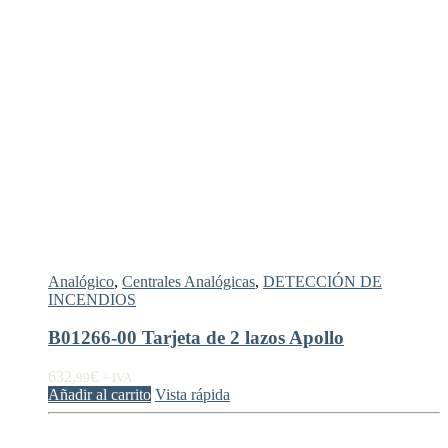
Analógico
,
Centrales Analógicas
,
DETECCIÓN DE
INCENDIOS
B01266-00 Tarjeta de 2 lazos Apollo
632,
€
99
+ IVA
Añadir al carrito
Vista rápida