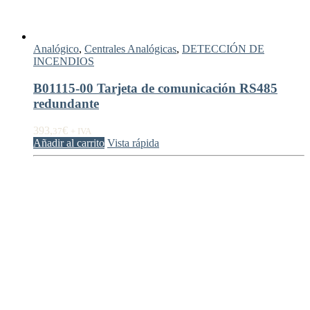
Analógico
,
Centrales Analógicas
,
DETECCIÓN DE
INCENDIOS
B01115-00 Tarjeta de comunicación RS485
redundante
393,
€
37
+ IVA
Añadir al carrito
Vista rápida