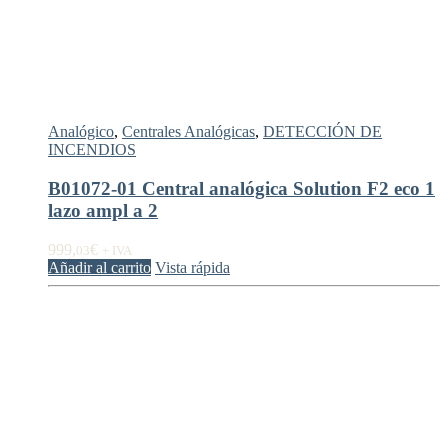
Analógico
,
Centrales Analógicas
,
DETECCIÓN DE
INCENDIOS
B01072-01 Central analógica Solution F2 eco 1
lazo ampl a 2
999,
€
03
+ IVA
Añadir al carrito
Vista rápida