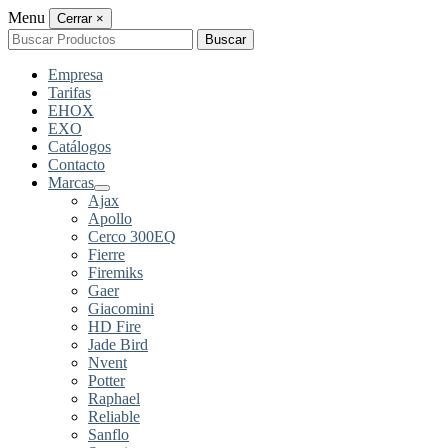
Menu
Cerrar
×
Buscar
Buscar
por:
Empresa
Tarifas
EHOX
EXO
Catálogos
Contacto
Marcas
Ajax
Apollo
Cerco 300EQ
Fierre
Firemiks
Gaer
Giacomini
HD Fire
Jade Bird
Nvent
Potter
Raphael
Reliable
Sanflo