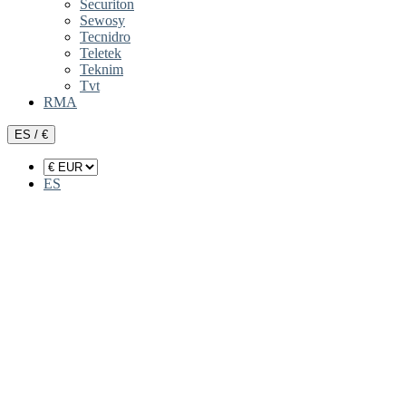
Securiton
Sewosy
Tecnidro
Teletek
Teknim
Tvt
RMA
ES / €
ES