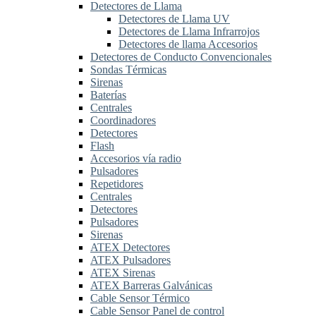
Detectores de Llama
Detectores de Llama UV
Detectores de Llama Infrarrojos
Detectores de llama Accesorios
Detectores de Conducto Convencionales
Sondas Térmicas
Sirenas
Baterías
Centrales
Coordinadores
Detectores
Flash
Accesorios vía radio
Pulsadores
Repetidores
Centrales
Detectores
Pulsadores
Sirenas
ATEX Detectores
ATEX Pulsadores
ATEX Sirenas
ATEX Barreras Galvánicas
Cable Sensor Térmico
Cable Sensor Panel de control