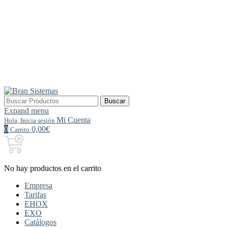
Buscar
Buscar
por:
Expand menu
Mi Cuenta
Hola, Inicia sesión
0
0,00€
Carrito
No hay productos en el carrito
Empresa
Tarifas
EHOX
EXO
Catálogos