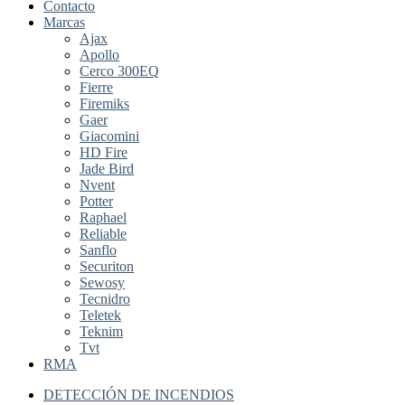
Contacto
Marcas
Ajax
Apollo
Cerco 300EQ
Fierre
Firemiks
Gaer
Giacomini
HD Fire
Jade Bird
Nvent
Potter
Raphael
Reliable
Sanflo
Securiton
Sewosy
Tecnidro
Teletek
Teknim
Tvt
RMA
DETECCIÓN DE INCENDIOS