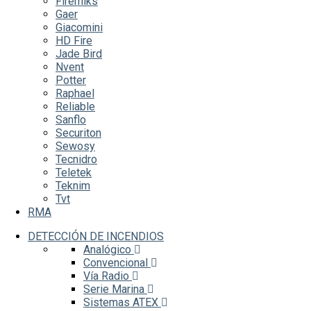
Firemiks
Gaer
Giacomini
HD Fire
Jade Bird
Nvent
Potter
Raphael
Reliable
Sanflo
Securiton
Sewosy
Tecnidro
Teletek
Teknim
Tvt
RMA
DETECCIÓN DE INCENDIOS
Analógico
Convencional
Vía Radio
Serie Marina
Sistemas ATEX