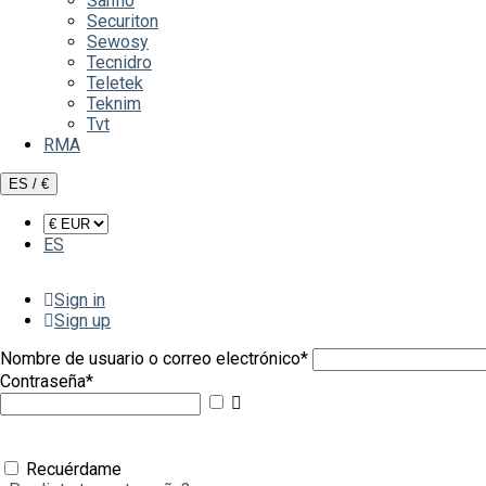
Sanflo
Securiton
Sewosy
Tecnidro
Teletek
Teknim
Tvt
RMA
ES / €
ES
Sign in
Sign up
Nombre de usuario o correo electrónico
*
Contraseña
*
Mostrar
contraseña
Recuérdame