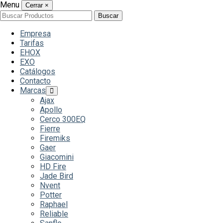
Menu
Cerrar
×
Buscar
Buscar
por:
Empresa
Tarifas
EHOX
EXO
Catálogos
Contacto
Marcas
Ajax
Apollo
Cerco 300EQ
Fierre
Firemiks
Gaer
Giacomini
HD Fire
Jade Bird
Nvent
Potter
Raphael
Reliable