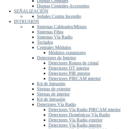
Durgas Centrales
Durgas Centrales Accesorios
SEÑALIZACIÓN
Señales Contra Incendio
INTRUSIÓN
Sistemas Cableados/Mixtos
Sistemas Fibra
Sistemas Vía Radio
Teclados
Centrales Módulos
Módulos expansores
Detectores de Interior
Detectores Rotura de cristal
Detectores DT interior
Detectores PIR interior
Detectores PIRCAM interior
Kit de Intrusión
Sirenas de exterior
Sirenas de interior
Kit de Intrusión
Detectores Vía Radio
Detectores Vía Radio PIRCAM interior
Detectores Domésticos Vía Radio
Detectores Vía Radio exterior
Detectores Vía Radio interior