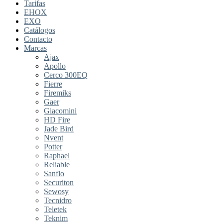
Tarifas
EHOX
EXO
Catálogos
Contacto
Marcas
Ajax
Apollo
Cerco 300EQ
Fierre
Firemiks
Gaer
Giacomini
HD Fire
Jade Bird
Nvent
Potter
Raphael
Reliable
Sanflo
Securiton
Sewosy
Tecnidro
Teletek
Teknim