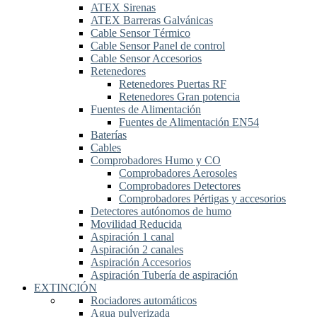
ATEX Sirenas
ATEX Barreras Galvánicas
Cable Sensor Térmico
Cable Sensor Panel de control
Cable Sensor Accesorios
Retenedores
Retenedores Puertas RF
Retenedores Gran potencia
Fuentes de Alimentación
Fuentes de Alimentación EN54
Baterías
Cables
Comprobadores Humo y CO
Comprobadores Aerosoles
Comprobadores Detectores
Comprobadores Pértigas y accesorios
Detectores autónomos de humo
Movilidad Reducida
Aspiración 1 canal
Aspiración 2 canales
Aspiración Accesorios
Aspiración Tubería de aspiración
EXTINCIÓN
Rociadores automáticos
Agua pulverizada