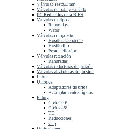
Válvulas Test&Drain
Válvulas de bola y vaciado
PC Reducidos para BIES
Válvulas mariposa
Ranuradas
Wafer
Válvulas compuerta
Husillo ascendente
Husillo fijo
Poste indicador
Válvulas retención
Ranuradas
Válvulas reductoras de presión
Válvulas aliviadoras de presión
Filtros
Uniones
Adaptadores de brida
Acomplamientos rígidos
Fitting
Codos 90º
Codos 45º
TE
Reducciones
Cap
Derivaciones