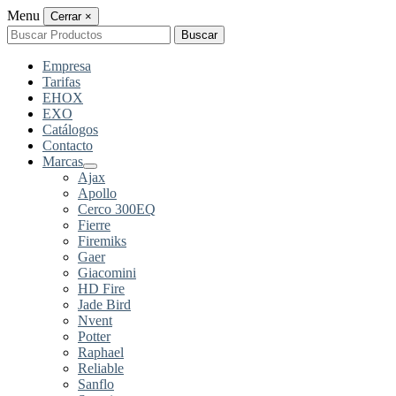
Menu
Cerrar
×
Buscar
Buscar
por:
Empresa
Tarifas
EHOX
EXO
Catálogos
Contacto
Marcas
Ajax
Apollo
Cerco 300EQ
Fierre
Firemiks
Gaer
Giacomini
HD Fire
Jade Bird
Nvent
Potter
Raphael
Reliable
Sanflo