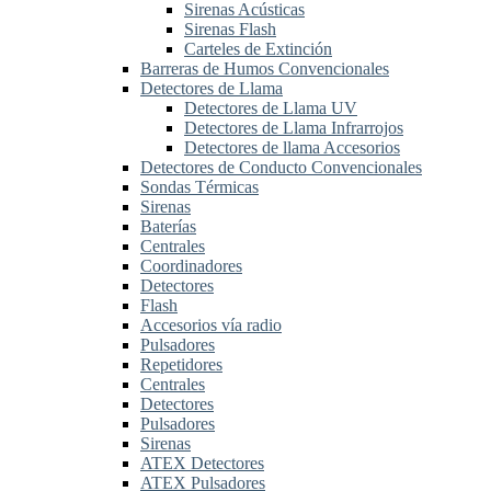
Sirenas Acústicas
Sirenas Flash
Carteles de Extinción
Barreras de Humos Convencionales
Detectores de Llama
Detectores de Llama UV
Detectores de Llama Infrarrojos
Detectores de llama Accesorios
Detectores de Conducto Convencionales
Sondas Térmicas
Sirenas
Baterías
Centrales
Coordinadores
Detectores
Flash
Accesorios vía radio
Pulsadores
Repetidores
Centrales
Detectores
Pulsadores
Sirenas
ATEX Detectores
ATEX Pulsadores