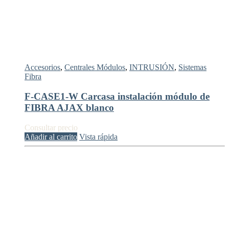
Accesorios
,
Centrales Módulos
,
INTRUSIÓN
,
Sistemas
Fibra
F-CASE1-W Carcasa instalación módulo de
FIBRA AJAX blanco
Consultar precio
Añadir al carrito
Vista rápida