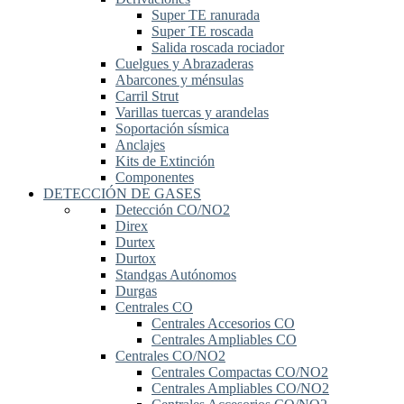
Super TE ranurada
Super TE roscada
Salida roscada rociador
Cuelgues y Abrazaderas
Abarcones y ménsulas
Carril Strut
Varillas tuercas y arandelas
Soportación sísmica
Anclajes
Kits de Extinción
Componentes
DETECCIÓN DE GASES
Detección CO/NO2
Direx
Durtex
Durtox
Standgas Autónomos
Durgas
Centrales CO
Centrales Accesorios CO
Centrales Ampliables CO
Centrales CO/NO2
Centrales Compactas CO/NO2
Centrales Ampliables CO/NO2