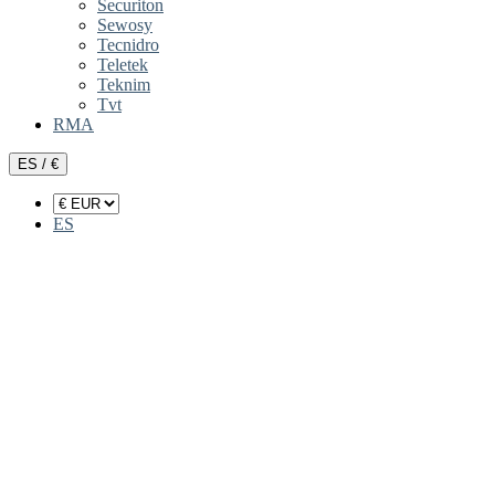
Securiton
Sewosy
Tecnidro
Teletek
Teknim
Tvt
RMA
ES / €
ES