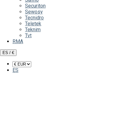
Securiton
Sewosy
Tecnidro
Teletek
Teknim
Tvt
RMA
ES / €
ES