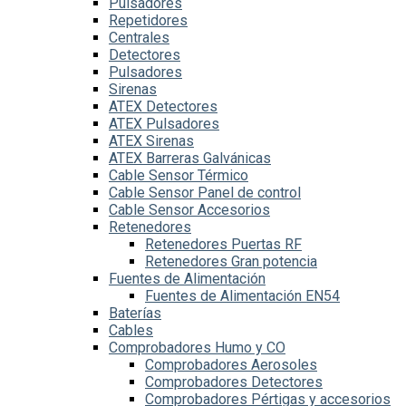
Pulsadores
Repetidores
Centrales
Detectores
Pulsadores
Sirenas
ATEX Detectores
ATEX Pulsadores
ATEX Sirenas
ATEX Barreras Galvánicas
Cable Sensor Térmico
Cable Sensor Panel de control
Cable Sensor Accesorios
Retenedores
Retenedores Puertas RF
Retenedores Gran potencia
Fuentes de Alimentación
Fuentes de Alimentación EN54
Baterías
Cables
Comprobadores Humo y CO
Comprobadores Aerosoles
Comprobadores Detectores
Comprobadores Pértigas y accesorios