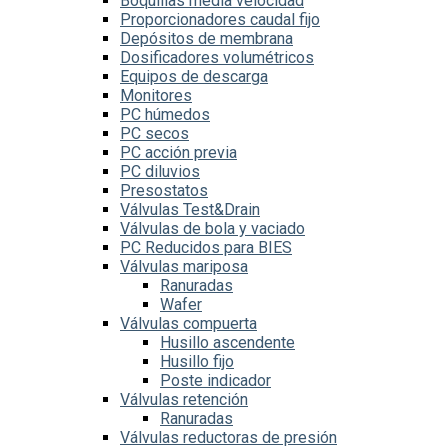
Boquillas media velocidad
Proporcionadores caudal fijo
Depósitos de membrana
Dosificadores volumétricos
Equipos de descarga
Monitores
PC húmedos
PC secos
PC acción previa
PC diluvios
Presostatos
Válvulas Test&Drain
Válvulas de bola y vaciado
PC Reducidos para BIES
Válvulas mariposa
Ranuradas
Wafer
Válvulas compuerta
Husillo ascendente
Husillo fijo
Poste indicador
Válvulas retención
Ranuradas
Válvulas reductoras de presión