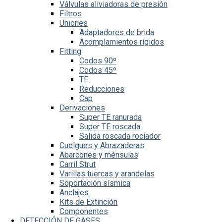
Válvulas aliviadoras de presión
Filtros
Uniones
Adaptadores de brida
Acomplamientos rígidos
Fitting
Codos 90º
Codos 45º
TE
Reducciones
Cap
Derivaciones
Super TE ranurada
Super TE roscada
Salida roscada rociador
Cuelgues y Abrazaderas
Abarcones y ménsulas
Carril Strut
Varillas tuercas y arandelas
Soportación sísmica
Anclajes
Kits de Extinción
Componentes
DETECCIÓN DE GASES