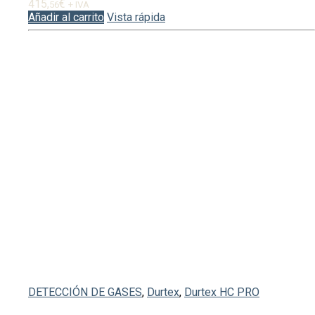
415,
€
56
+ IVA
Añadir al carrito
Vista rápida
DETECCIÓN DE GASES
,
Durtex
,
Durtex HC PRO