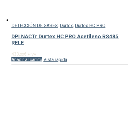
DETECCIÓN DE GASES
,
Durtex
,
Durtex HC PRO
DPLNACTr Durtex HC PRO Acetileno RS485
RELE
433,
€
33
+ IVA
Añadir al carrito
Vista rápida