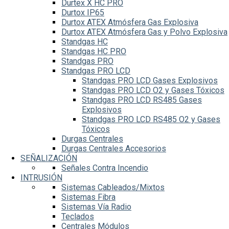
Durtex X HC PRO
Durtox IP65
Durtox ATEX Atmósfera Gas Explosiva
Durtox ATEX Atmósfera Gas y Polvo Explosiva
Standgas HC
Standgas HC PRO
Standgas PRO
Standgas PRO LCD
Standgas PRO LCD Gases Explosivos
Standgas PRO LCD O2 y Gases Tóxicos
Standgas PRO LCD RS485 Gases
Explosivos
Standgas PRO LCD RS485 O2 y Gases
Tóxicos
Durgas Centrales
Durgas Centrales Accesorios
SEÑALIZACIÓN
Señales Contra Incendio
INTRUSIÓN
Sistemas Cableados/Mixtos
Sistemas Fibra
Sistemas Vía Radio
Teclados
Centrales Módulos