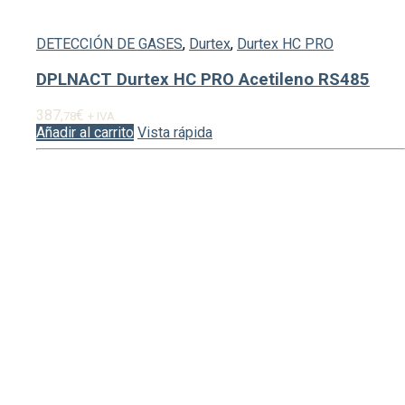
DETECCIÓN DE GASES
,
Durtex
,
Durtex HC PRO
DPLNACT Durtex HC PRO Acetileno RS485
387,
€
78
+ IVA
Añadir al carrito
Vista rápida