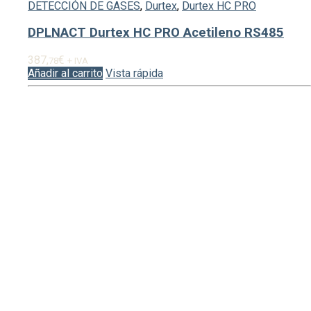
DETECCIÓN DE GASES
,
Durtex
,
Durtex HC PRO
DPLNACT Durtex HC PRO Acetileno RS485
387,
€
78
+ IVA
Añadir al carrito
Vista rápida