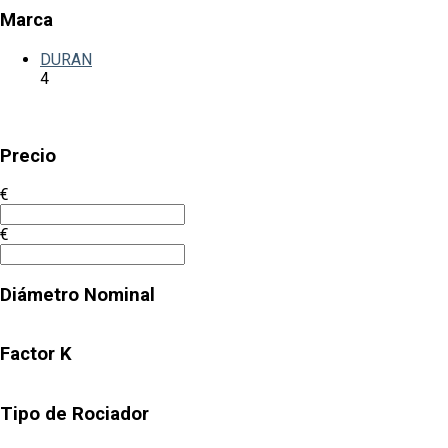
Marca
DURAN
4
Precio
€
€
Diámetro Nominal
Factor K
Tipo de Rociador