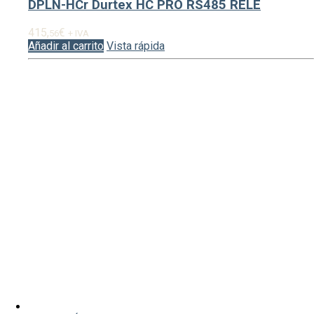
DPLN-HCr Durtex HC PRO RS485 RELE
415,
€
56
+ IVA
Añadir al carrito
Vista rápida