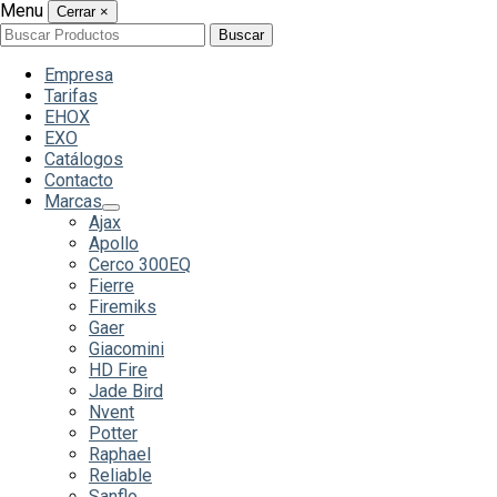
Menu
Cerrar
×
Buscar
Buscar
por:
Empresa
Tarifas
EHOX
EXO
Catálogos
Contacto
Marcas
Ajax
Apollo
Cerco 300EQ
Fierre
Firemiks
Gaer
Giacomini
HD Fire
Jade Bird
Nvent
Potter
Raphael
Reliable
Sanflo