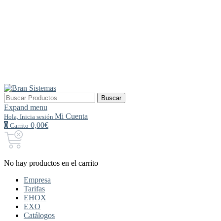
Buscar
Buscar
por:
Expand menu
Mi Cuenta
Hola, Inicia sesión
0
0,00€
Carrito
No hay productos en el carrito
Empresa
Tarifas
EHOX
EXO
Catálogos