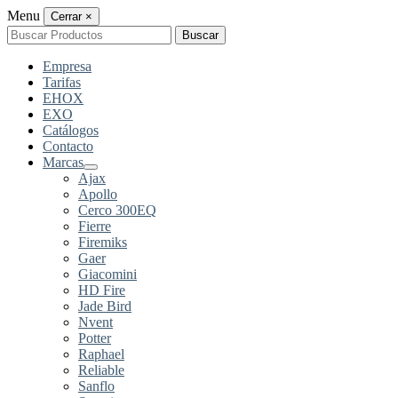
Menu
Cerrar
×
Buscar
Buscar
por:
Empresa
Tarifas
EHOX
EXO
Catálogos
Contacto
Marcas
Ajax
Apollo
Cerco 300EQ
Fierre
Firemiks
Gaer
Giacomini
HD Fire
Jade Bird
Nvent
Potter
Raphael
Reliable
Sanflo