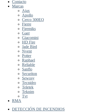
Contacto
Marcas
Ajax
Apollo
Cerco 300EQ
Fierre
Firemiks
Gaer
Giacomini
HD Fire
Jade Bird
Nvent
Potter
Raphael
Reliable
Sanflo
Securiton
Sewosy
Tecnidro
Teletek
Teknim
Tvt
RMA
DETECCIÓN DE INCENDIOS