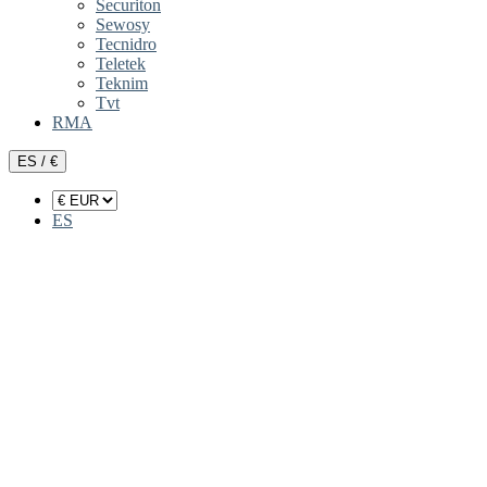
Securiton
Sewosy
Tecnidro
Teletek
Teknim
Tvt
RMA
ES / €
ES