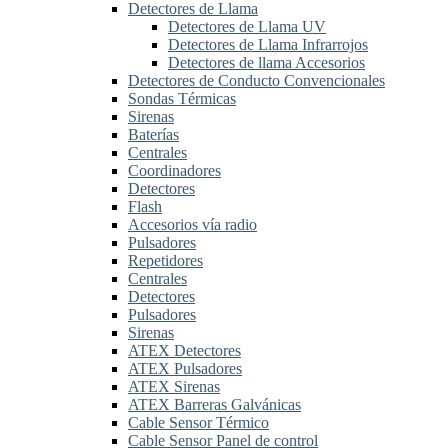
Detectores de Llama
Detectores de Llama UV
Detectores de Llama Infrarrojos
Detectores de llama Accesorios
Detectores de Conducto Convencionales
Sondas Térmicas
Sirenas
Baterías
Centrales
Coordinadores
Detectores
Flash
Accesorios vía radio
Pulsadores
Repetidores
Centrales
Detectores
Pulsadores
Sirenas
ATEX Detectores
ATEX Pulsadores
ATEX Sirenas
ATEX Barreras Galvánicas
Cable Sensor Térmico
Cable Sensor Panel de control