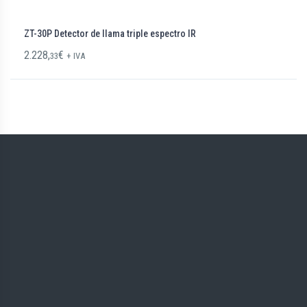
ZT-30P Detector de llama triple espectro IR
2.228,
€
33
+ IVA