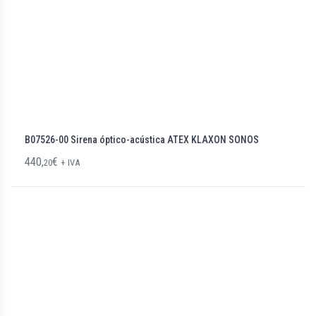
B07526-00 Sirena óptico-acústica ATEX KLAXON SONOS
440,
€
20
+ IVA