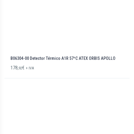
B06304-00 Detector Térmico A1R 57ºC ATEX ORBIS APOLLO
178,
€
92
+ IVA