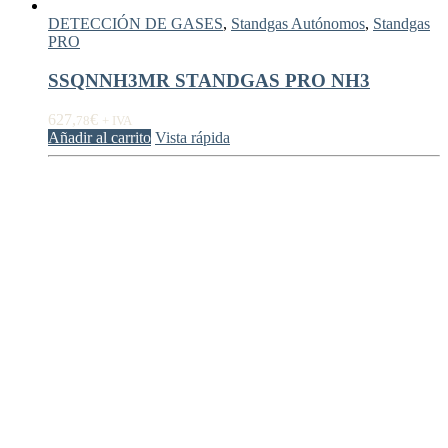
DETECCIÓN DE GASES
,
Standgas Autónomos
,
Standgas
PRO
SSQNNH3MR STANDGAS PRO NH3
627,
€
78
+ IVA
Añadir al carrito
Vista rápida