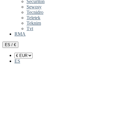
Securiton
Sewosy
Tecnidro
Teletek
Teknim
Tvt
RMA
ES / €
ES