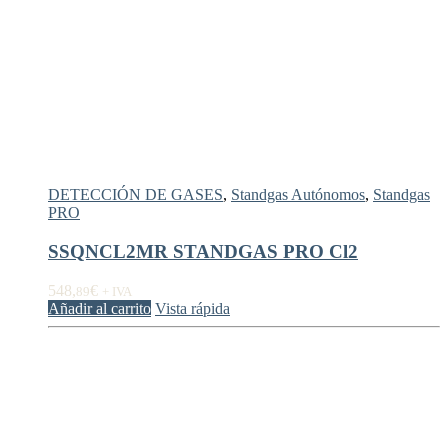
DETECCIÓN DE GASES
,
Standgas Autónomos
,
Standgas
PRO
SSQNCL2MR STANDGAS PRO Cl2
548,
€
89
+ IVA
Añadir al carrito
Vista rápida