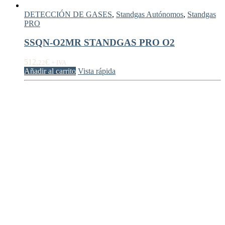
DETECCIÓN DE GASES
,
Standgas Autónomos
,
Standgas
PRO
SSQN-O2MR STANDGAS PRO O2
512,
€
22
+ IVA
Añadir al carrito
Vista rápida