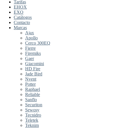
Tarifas
EHOX
EXO
Catálogos
Contacto
Marcas
Ajax
Apollo
Cerco 300EQ
Fierre
Firemiks
Gaer
Giacomini
HD Fire
Jade Bird
Nvent
Potter
Raphael
Reliable
Sanflo
Securiton
Sewosy
Tecnidro
Teletek
Teknim