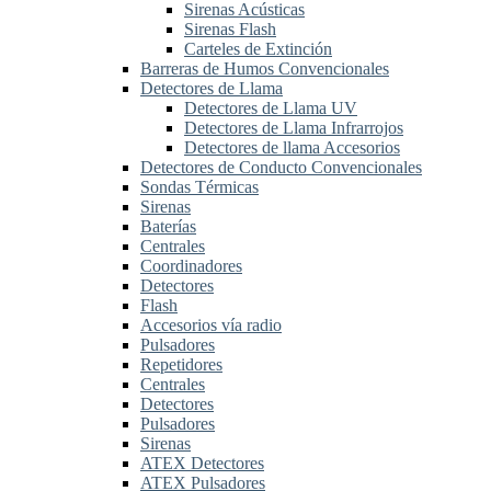
Sirenas Acústicas
Sirenas Flash
Carteles de Extinción
Barreras de Humos Convencionales
Detectores de Llama
Detectores de Llama UV
Detectores de Llama Infrarrojos
Detectores de llama Accesorios
Detectores de Conducto Convencionales
Sondas Térmicas
Sirenas
Baterías
Centrales
Coordinadores
Detectores
Flash
Accesorios vía radio
Pulsadores
Repetidores
Centrales
Detectores
Pulsadores
Sirenas
ATEX Detectores
ATEX Pulsadores