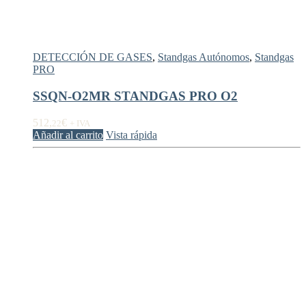
DETECCIÓN DE GASES
,
Standgas Autónomos
,
Standgas
PRO
SSQN-O2MR STANDGAS PRO O2
512,
€
22
+ IVA
Añadir al carrito
Vista rápida