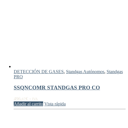
DETECCIÓN DE GASES
,
Standgas Autónomos
,
Standgas
PRO
SSQNCOMR STANDGAS PRO CO
496,
€
67
+ IVA
Añadir al carrito
Vista rápida