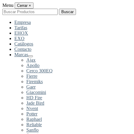
Menu
Cerrar
×
Buscar
Buscar
por:
Empresa
Tarifas
EHOX
EXO
Catálogos
Contacto
Marcas
Ajax
Apollo
Cerco 300EQ
Fierre
Firemiks
Gaer
Giacomini
HD Fire
Jade Bird
Nvent
Potter
Raphael
Reliable
Sanflo