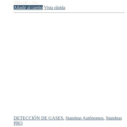
504,
€
44
+ IVA
Añadir al carrito
Vista rápida
DETECCIÓN DE GASES
,
Standgas Autónomos
,
Standgas
PRO