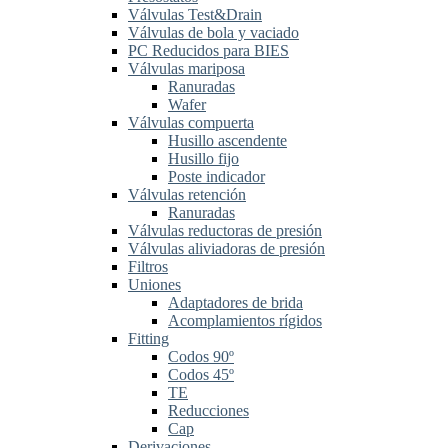
Válvulas Test&Drain
Válvulas de bola y vaciado
PC Reducidos para BIES
Válvulas mariposa
Ranuradas
Wafer
Válvulas compuerta
Husillo ascendente
Husillo fijo
Poste indicador
Válvulas retención
Ranuradas
Válvulas reductoras de presión
Válvulas aliviadoras de presión
Filtros
Uniones
Adaptadores de brida
Acomplamientos rígidos
Fitting
Codos 90º
Codos 45º
TE
Reducciones
Cap
Derivaciones