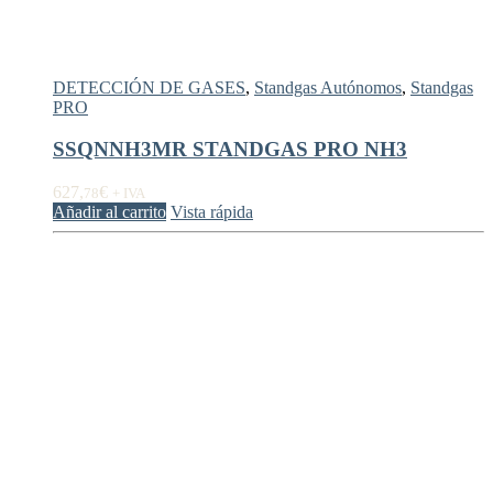
DETECCIÓN DE GASES
,
Standgas Autónomos
,
Standgas
PRO
SSQNNH3MR STANDGAS PRO NH3
627,
€
78
+ IVA
Añadir al carrito
Vista rápida