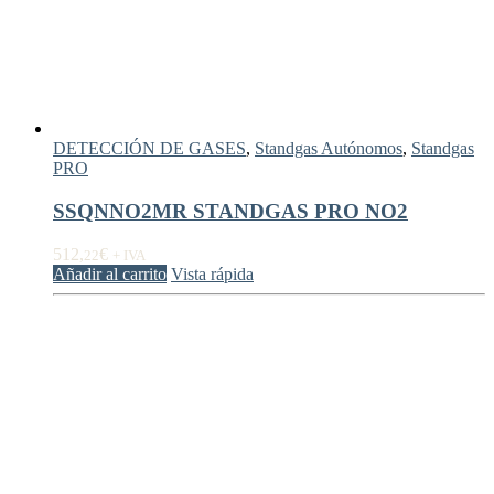
DETECCIÓN DE GASES
,
Standgas Autónomos
,
Standgas
PRO
SSQNNO2MR STANDGAS PRO NO2
512,
€
22
+ IVA
Añadir al carrito
Vista rápida