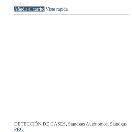
724,
€
44
+ IVA
Añadir al carrito
Vista rápida
DETECCIÓN DE GASES
,
Standgas Autónomos
,
Standgas
PRO