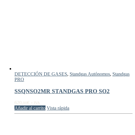
DETECCIÓN DE GASES
,
Standgas Autónomos
,
Standgas
PRO
SSQNSO2MR STANDGAS PRO SO2
620,
€
00
+ IVA
Añadir al carrito
Vista rápida