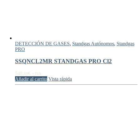
DETECCIÓN DE GASES
,
Standgas Autónomos
,
Standgas
PRO
SSQNCL2MR STANDGAS PRO Cl2
548,
€
89
+ IVA
Añadir al carrito
Vista rápida