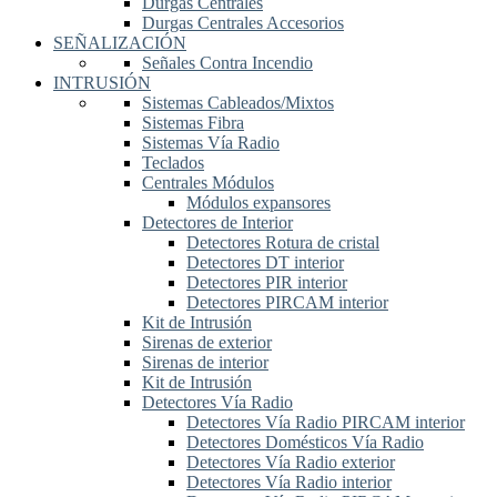
Durgas Centrales
Durgas Centrales Accesorios
SEÑALIZACIÓN
Señales Contra Incendio
INTRUSIÓN
Sistemas Cableados/Mixtos
Sistemas Fibra
Sistemas Vía Radio
Teclados
Centrales Módulos
Módulos expansores
Detectores de Interior
Detectores Rotura de cristal
Detectores DT interior
Detectores PIR interior
Detectores PIRCAM interior
Kit de Intrusión
Sirenas de exterior
Sirenas de interior
Kit de Intrusión
Detectores Vía Radio
Detectores Vía Radio PIRCAM interior
Detectores Domésticos Vía Radio
Detectores Vía Radio exterior
Detectores Vía Radio interior