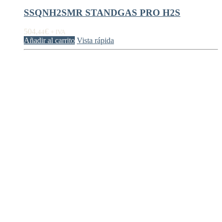
SSQNH2SMR STANDGAS PRO H2S
504,
€
44
+ IVA
Añadir al carrito
Vista rápida