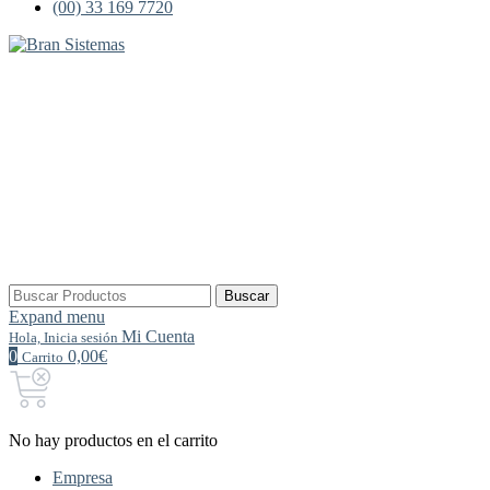
(00) 33 169 7720
Buscar
Buscar
por:
Expand menu
Mi Cuenta
Hola, Inicia sesión
0
0,00€
Carrito
No hay productos en el carrito
Empresa