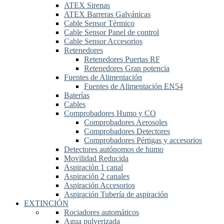
ATEX Sirenas
ATEX Barreras Galvánicas
Cable Sensor Térmico
Cable Sensor Panel de control
Cable Sensor Accesorios
Retenedores
Retenedores Puertas RF
Retenedores Gran potencia
Fuentes de Alimentación
Fuentes de Alimentación EN54
Baterías
Cables
Comprobadores Humo y CO
Comprobadores Aerosoles
Comprobadores Detectores
Comprobadores Pértigas y accesorios
Detectores autónomos de humo
Movilidad Reducida
Aspiración 1 canal
Aspiración 2 canales
Aspiración Accesorios
Aspiración Tubería de aspiración
EXTINCIÓN
Rociadores automáticos
Agua pulverizada