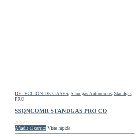
DETECCIÓN DE GASES
,
Standgas Autónomos
,
Standgas
PRO
SSQNCOMR STANDGAS PRO CO
496,
€
67
+ IVA
Añadir al carrito
Vista rápida