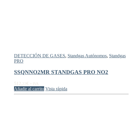
DETECCIÓN DE GASES
,
Standgas Autónomos
,
Standgas
PRO
SSQNNO2MR STANDGAS PRO NO2
512,
€
22
+ IVA
Añadir al carrito
Vista rápida