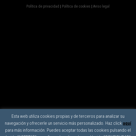
Política de privacidad
|
Política de cookies
|
Aviso legal
Esta web utiliza cookies propias y de terceros para analizar su
navegación y ofrecerle un servicio más personalizado. Haz click
aquí
para más información. Puedes aceptar todas las cookies pulsando el