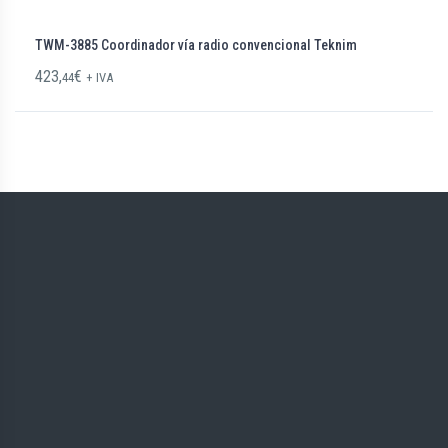
TWM-3885 Coordinador vía radio convencional Teknim
423,
€
44
+ IVA