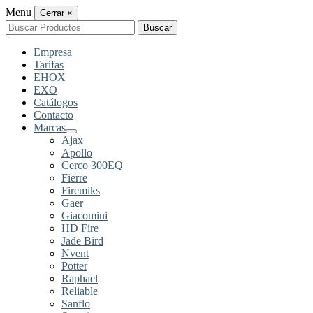
Menu
Cerrar
×
Buscar
Buscar
por:
Empresa
Tarifas
EHOX
EXO
Catálogos
Contacto
Marcas
Ajax
Apollo
Cerco 300EQ
Fierre
Firemiks
Gaer
Giacomini
HD Fire
Jade Bird
Nvent
Potter
Raphael
Reliable
Sanflo