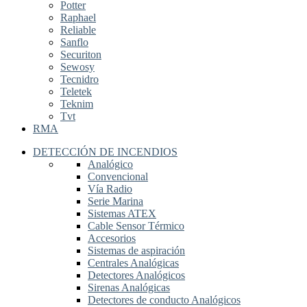
Potter
Raphael
Reliable
Sanflo
Securiton
Sewosy
Tecnidro
Teletek
Teknim
Tvt
RMA
DETECCIÓN DE INCENDIOS
Analógico
Convencional
Vía Radio
Serie Marina
Sistemas ATEX
Cable Sensor Térmico
Accesorios
Sistemas de aspiración
Centrales Analógicas
Detectores Analógicos
Sirenas Analógicas
Detectores de conducto Analógicos