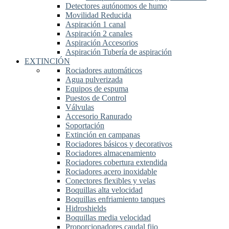
Detectores autónomos de humo
Movilidad Reducida
Aspiración 1 canal
Aspiración 2 canales
Aspiración Accesorios
Aspiración Tubería de aspiración
EXTINCIÓN
Rociadores automáticos
Agua pulverizada
Equipos de espuma
Puestos de Control
Válvulas
Accesorio Ranurado
Soportación
Extinción en campanas
Rociadores básicos y decorativos
Rociadores almacenamiento
Rociadores cobertura extendida
Rociadores acero inoxidable
Conectores flexibles y velas
Boquillas alta velocidad
Boquillas enfriamiento tanques
Hidroshields
Boquillas media velocidad
Proporcionadores caudal fijo