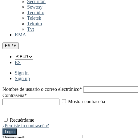
Securiton
Sewosy
Tecnidro
Teletek
Teknim
Tvt
RMA
ES / €
ES
Sign in
Sign up
Nombre de usuario o correo electrónico
*
Contraseña
*
Mostrar contraseña
Recuérdame
¿Perdiste tu contraseña?
Login
Username
*