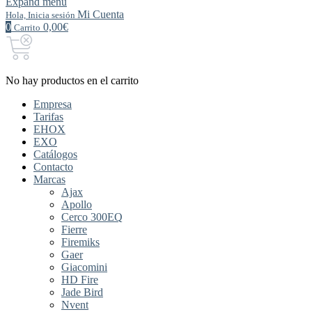
Expand menu
Mi Cuenta
Hola, Inicia sesión
0
0,00€
Carrito
No hay productos en el carrito
Empresa
Tarifas
EHOX
EXO
Catálogos
Contacto
Marcas
Ajax
Apollo
Cerco 300EQ
Fierre
Firemiks
Gaer
Giacomini
HD Fire
Jade Bird
Nvent