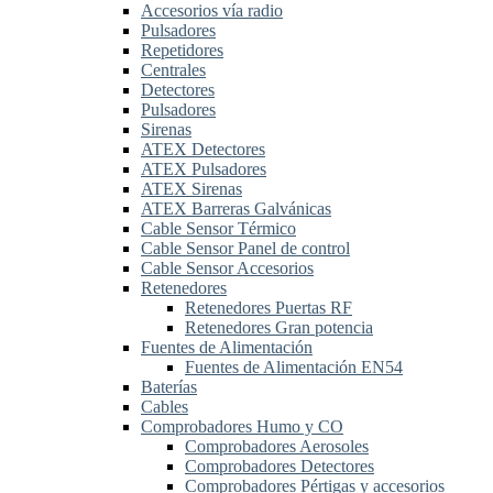
Accesorios vía radio
Pulsadores
Repetidores
Centrales
Detectores
Pulsadores
Sirenas
ATEX Detectores
ATEX Pulsadores
ATEX Sirenas
ATEX Barreras Galvánicas
Cable Sensor Térmico
Cable Sensor Panel de control
Cable Sensor Accesorios
Retenedores
Retenedores Puertas RF
Retenedores Gran potencia
Fuentes de Alimentación
Fuentes de Alimentación EN54
Baterías
Cables
Comprobadores Humo y CO
Comprobadores Aerosoles
Comprobadores Detectores
Comprobadores Pértigas y accesorios