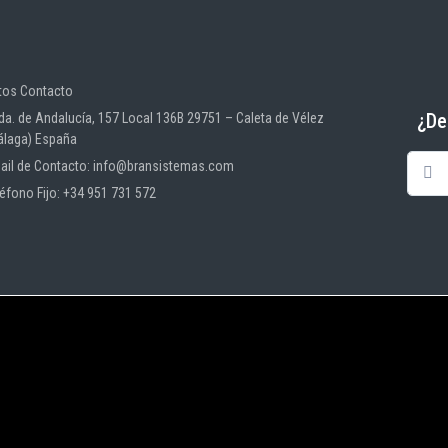
tos Contacto
¿De
da. de Andalucía, 157 Local 136B 29751 – Caleta de Vélez
álaga) España
ail de Contacto: info@bransistemas.com
léfono Fijo: +34 951 731 572