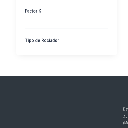
Factor K
Tipo de Rociador
Da
Av
(M