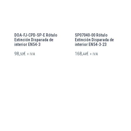
DOA-FJ-CPD-SP-E Rótulo
SP07040-00 Rótulo
Extinción Disparada de
Extinción Disparada de
interior EN54-3
interior EN54-3-23
98,
€
168,
€
50
+ IVA
44
+ IVA