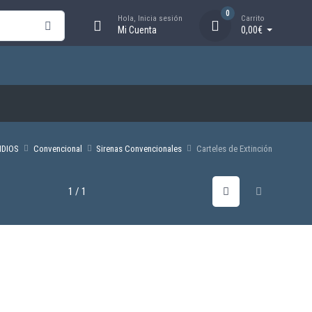
0
Hola, Inicia sesión
Carrito
Mi Cuenta
0,00€
NDIOS
Convencional
Sirenas Convencionales
Carteles de Extinción
1 / 1