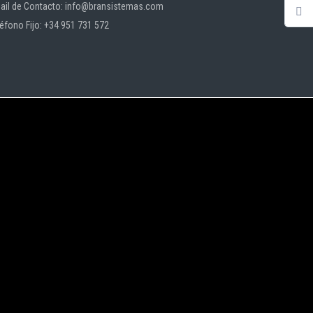
ail de Contacto: info@bransistemas.com
léfono Fijo: +34 951 731 572