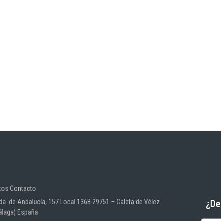
tos Contacto
¿De
da. de Andalucía, 157 Local 136B 29751 – Caleta de Vélez
álaga) España