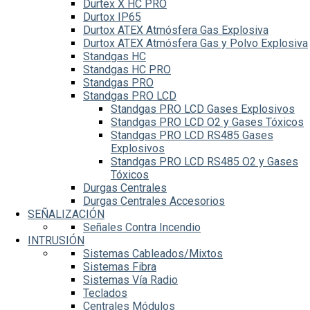
Durtex X HC PRO
Durtox IP65
Durtox ATEX Atmósfera Gas Explosiva
Durtox ATEX Atmósfera Gas y Polvo Explosiva
Standgas HC
Standgas HC PRO
Standgas PRO
Standgas PRO LCD
Standgas PRO LCD Gases Explosivos
Standgas PRO LCD O2 y Gases Tóxicos
Standgas PRO LCD RS485 Gases
Explosivos
Standgas PRO LCD RS485 O2 y Gases
Tóxicos
Durgas Centrales
Durgas Centrales Accesorios
SEÑALIZACIÓN
Señales Contra Incendio
INTRUSIÓN
Sistemas Cableados/Mixtos
Sistemas Fibra
Sistemas Vía Radio
Teclados
Centrales Módulos