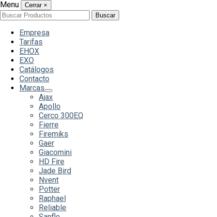
Menu
Cerrar
×
Buscar
Buscar
por:
Empresa
Tarifas
EHOX
EXO
Catálogos
Contacto
Marcas
Ajax
Apollo
Cerco 300EQ
Fierre
Firemiks
Gaer
Giacomini
HD Fire
Jade Bird
Nvent
Potter
Raphael
Reliable
Sanflo