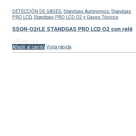
DETECCIÓN DE GASES
,
Standgas Autónomos
,
Standgas
PRO LCD
,
Standgas PRO LCD O2 y Gases Tóxicos
SSQN-O2rLE STANDGAS PRO LCD O2 con relé
545,
€
56
+ IVA
Añadir al carrito
Vista rápida