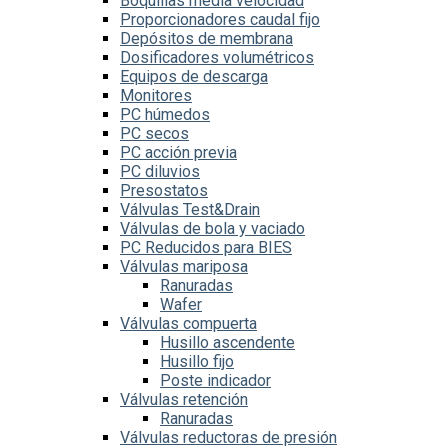
Boquillas media velocidad
Proporcionadores caudal fijo
Depósitos de membrana
Dosificadores volumétricos
Equipos de descarga
Monitores
PC húmedos
PC secos
PC acción previa
PC diluvios
Presostatos
Válvulas Test&Drain
Válvulas de bola y vaciado
PC Reducidos para BIES
Válvulas mariposa
Ranuradas
Wafer
Válvulas compuerta
Husillo ascendente
Husillo fijo
Poste indicador
Válvulas retención
Ranuradas
Válvulas reductoras de presión