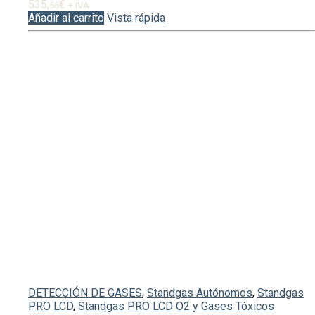
535,
€
56
+ IVA
Añadir al carrito
Vista rápida
DETECCIÓN DE GASES
,
Standgas Autónomos
,
Standgas
PRO LCD
,
Standgas PRO LCD O2 y Gases Tóxicos