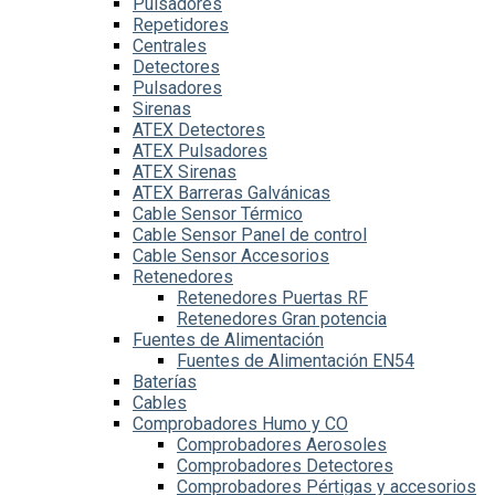
Pulsadores
Repetidores
Centrales
Detectores
Pulsadores
Sirenas
ATEX Detectores
ATEX Pulsadores
ATEX Sirenas
ATEX Barreras Galvánicas
Cable Sensor Térmico
Cable Sensor Panel de control
Cable Sensor Accesorios
Retenedores
Retenedores Puertas RF
Retenedores Gran potencia
Fuentes de Alimentación
Fuentes de Alimentación EN54
Baterías
Cables
Comprobadores Humo y CO
Comprobadores Aerosoles
Comprobadores Detectores
Comprobadores Pértigas y accesorios