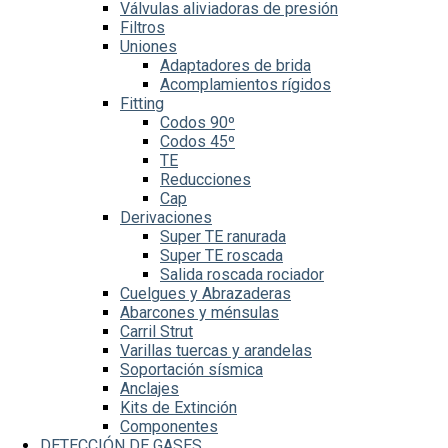
Válvulas aliviadoras de presión
Filtros
Uniones
Adaptadores de brida
Acomplamientos rígidos
Fitting
Codos 90º
Codos 45º
TE
Reducciones
Cap
Derivaciones
Super TE ranurada
Super TE roscada
Salida roscada rociador
Cuelgues y Abrazaderas
Abarcones y ménsulas
Carril Strut
Varillas tuercas y arandelas
Soportación sísmica
Anclajes
Kits de Extinción
Componentes
DETECCIÓN DE GASES