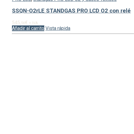
SSQN-O2rLE STANDGAS PRO LCD O2 con relé
545,
€
56
+ IVA
Añadir al carrito
Vista rápida