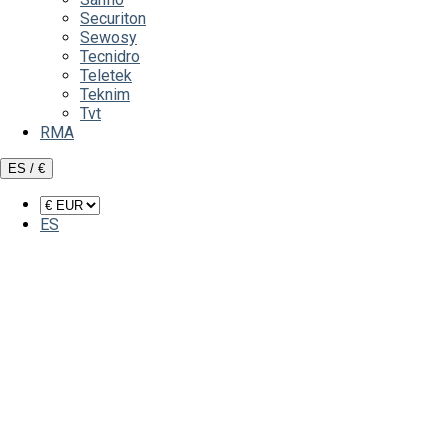
Securiton
Sewosy
Tecnidro
Teletek
Teknim
Tvt
RMA
ES / €
ES