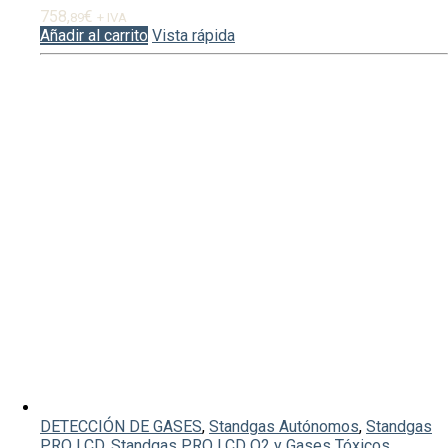
758,
€
89
+ IVA
Añadir al carrito
Vista rápida
DETECCIÓN DE GASES
,
Standgas Autónomos
,
Standgas
PRO LCD
,
Standgas PRO LCD O2 y Gases Tóxicos