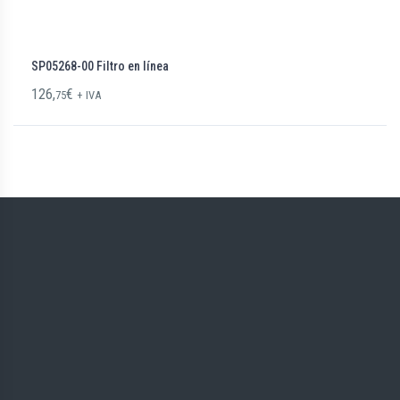
SP05268-00 Filtro en línea
126,
€
75
+ IVA