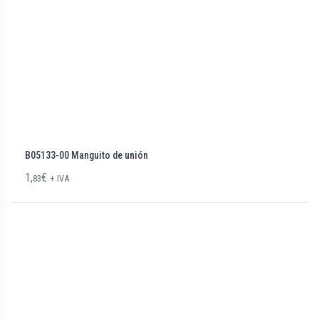
B05133-00 Manguito de unión
1,
€
83
+ IVA