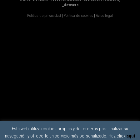
_dowsers
Política de privacidad
|
Política de cookies
|
Aviso legal
Esta web utiliza cookies propias y de terceros para analizar su
navegación y ofrecerle un servicio más personalizado. Haz click
aquí