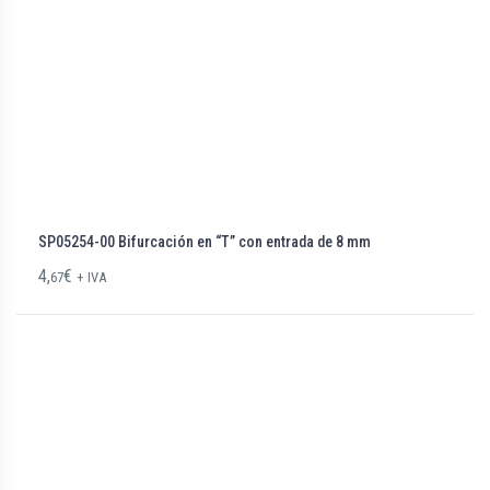
SP05254-00 Bifurcación en “T” con entrada de 8 mm
4,
€
67
+ IVA