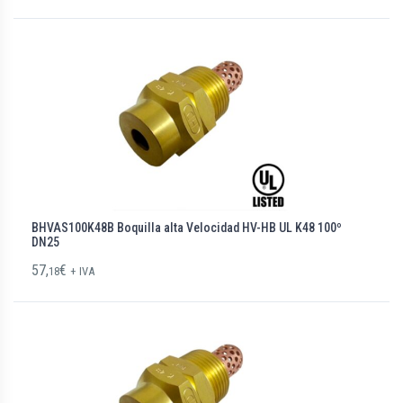
BHVAS100K48B Boquilla alta Velocidad HV-HB UL K48 100º
DN25
57,
€
18
+ IVA