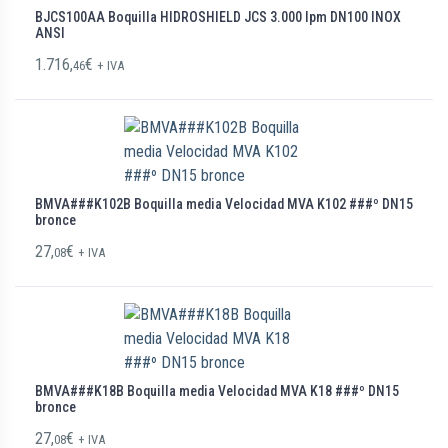
BJCS100AA Boquilla HIDROSHIELD JCS 3.000 lpm DN100 INOX
ANSI
1.716,
€
46
+ IVA
BMVA###K102B Boquilla media Velocidad MVA K102 ###º DN15
bronce
27,
€
08
+ IVA
BMVA###K18B Boquilla media Velocidad MVA K18 ###º DN15
bronce
27,
€
08
+ IVA