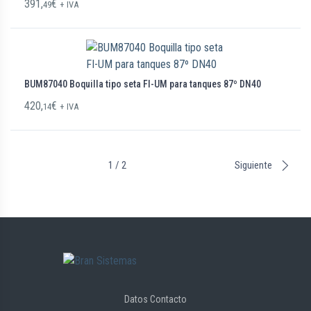
391,
€
49
+ IVA
BUM87040 Boquilla tipo seta FI-UM para tanques 87º DN40
420,
€
14
+ IVA
1 / 2
Siguiente
Datos Contacto