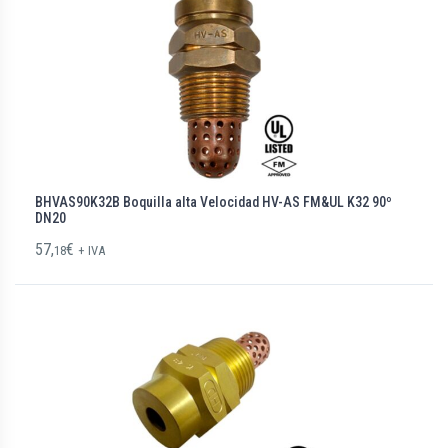
BHVAS90K32B Boquilla alta Velocidad HV-AS FM&UL K32 90º
DN20
57,
€
18
+ IVA