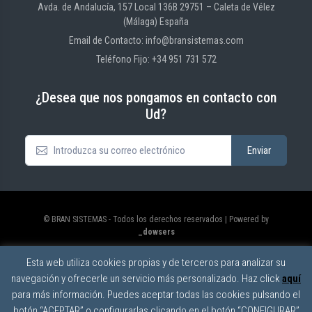
Avda. de Andalucía, 157 Local 136B 29751 – Caleta de Vélez
(Málaga) España
Email de Contacto: info@bransistemas.com
Teléfono Fijo: +34 951 731 572
¿Desea que nos pongamos en contacto con
Ud?
© BRAN SISTEMAS - Todos los derechos reservados | Powered by
_dowsers
Política de privacidad
|
Política de cookies
|
Aviso legal
Esta web utiliza cookies propias y de terceros para analizar su
navegación y ofrecerle un servicio más personalizado. Haz click
aquí
para más información. Puedes aceptar todas las cookies pulsando el
botón “ACEPTAR” o configurarlas clicando en el botón “CONFIGURAR”