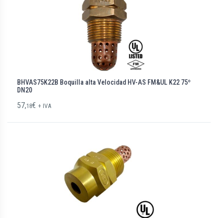
BHVAS75K22B Boquilla alta Velocidad HV-AS FM&UL K22 75º
DN20
57,
€
18
+ IVA