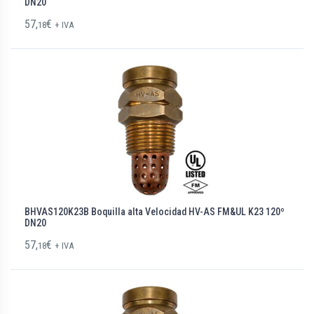
DN20
57,
€
18
+ IVA
BHVAS120K23B Boquilla alta Velocidad HV-AS FM&UL K23 120º
DN20
57,
€
18
+ IVA