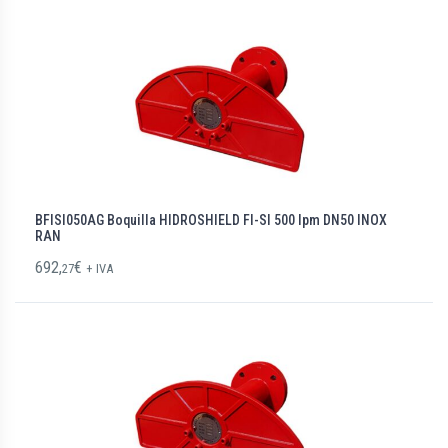
BFISI050AG Boquilla HIDROSHIELD FI-SI 500 lpm DN50 INOX
RAN
692,
€
27
+ IVA