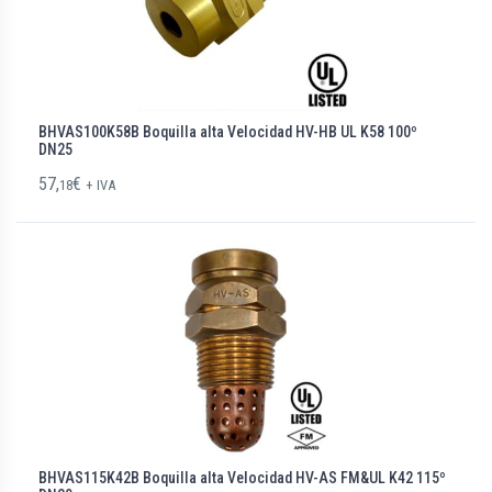
BHVAS100K58B Boquilla alta Velocidad HV-HB UL K58 100º
DN25
57,
€
18
+ IVA
BHVAS115K42B Boquilla alta Velocidad HV-AS FM&UL K42 115º