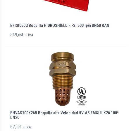
BFISI050G Boquilla HIDROSHIELD FI-SI 500 lpm DN50 RAN
549,
€
05
+ IVA
BHVAS100K26B Boquilla alta Velocidad HV-AS FM&UL K26 100º
DN20
57,
€
18
+ IVA