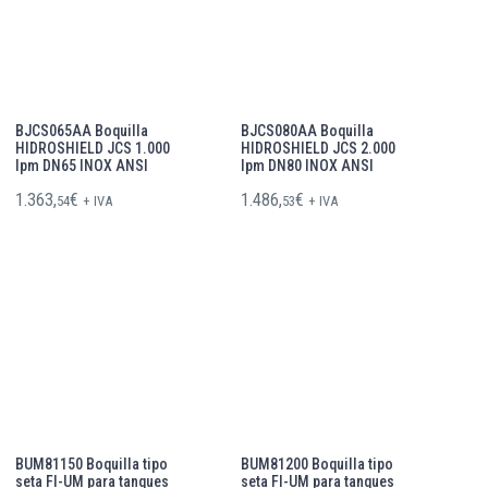
BJCS065AA Boquilla
BJCS080AA Boquilla
HIDROSHIELD JCS 1.000
HIDROSHIELD JCS 2.000
lpm DN65 INOX ANSI
lpm DN80 INOX ANSI
1.363,
€
1.486,
€
54
+ IVA
53
+ IVA
BUM81150 Boquilla tipo
BUM81200 Boquilla tipo
seta FI-UM para tanques
seta FI-UM para tanques