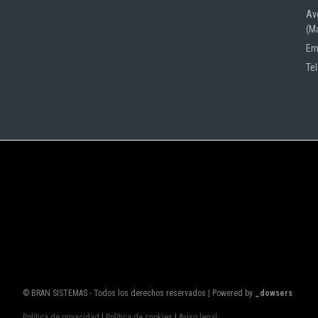
Av
(M
Em
Te
© BRAN SISTEMAS - Todos los derechos reservados | Powered by
_dowsers
Política de privacidad
|
Política de cookies
|
Aviso legal