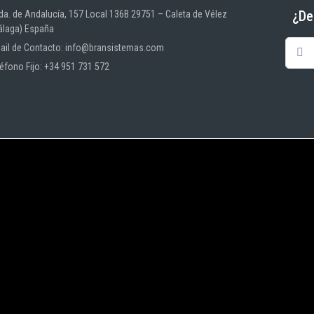
¿De
da. de Andalucía, 157 Local 136B 29751 – Caleta de Vélez
álaga) España
ail de Contacto: info@bransistemas.com
léfono Fijo: +34 951 731 572