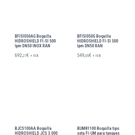
BFISI050AG Boquilla
BFISI050G Boquilla
HIDROSHIELD FI-SI 500
HIDROSHIELD FI-SI 500
lpm DN50 INOX RAN
lpm DN50 RAN
692,
€
549,
€
27
+ IVA
05
+ IVA
BJCS100AA Boquilla
BUM81100 Boquilla tipo
HIDROSHIELD JCS 3.000
seta FI-UM para tanques