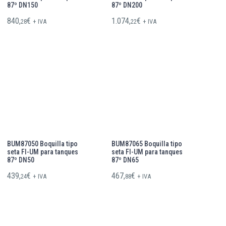
87º DN150
87º DN200
840,
€
1.074,
€
28
+ IVA
22
+ IVA
BUM87050 Boquilla tipo
BUM87065 Boquilla tipo
seta FI-UM para tanques
seta FI-UM para tanques
87º DN50
87º DN65
439,
€
467,
€
24
+ IVA
88
+ IVA