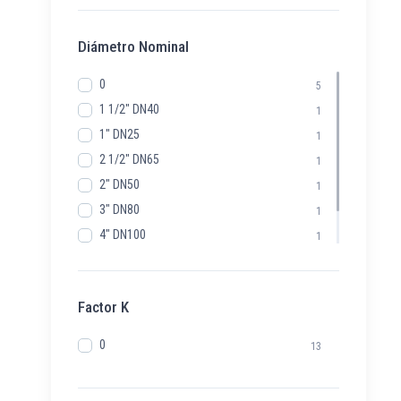
Diámetro Nominal
0
5
1 1/2" DN40
1
1" DN25
1
2 1/2" DN65
1
2" DN50
1
3" DN80
1
4" DN100
1
6" DN150
1
8" DN200
1
Factor K
0
13