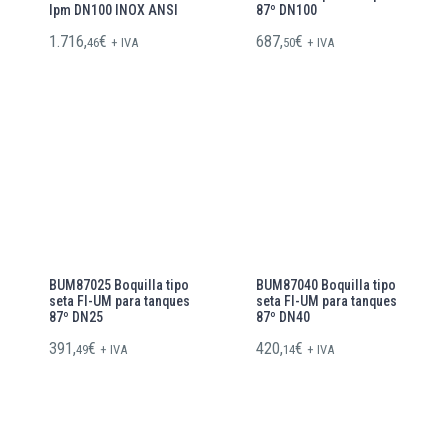
lpm DN100 INOX ANSI
87º DN100
1.716,
€
687,
€
46
+ IVA
50
+ IVA
BUM87025 Boquilla tipo
BUM87040 Boquilla tipo
seta FI-UM para tanques
seta FI-UM para tanques
87º DN25
87º DN40
391,
€
420,
€
49
+ IVA
14
+ IVA