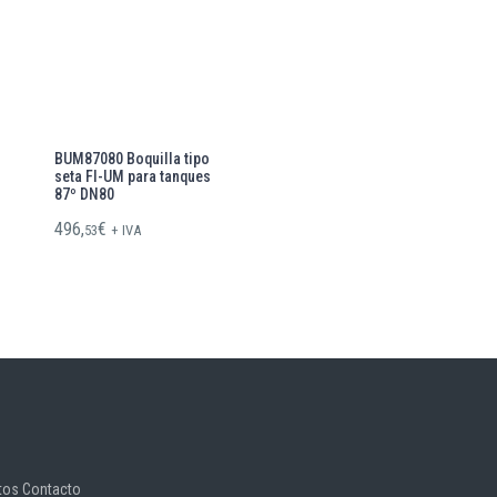
BUM87080 Boquilla tipo
seta FI-UM para tanques
87º DN80
496,
€
53
+ IVA
tos Contacto