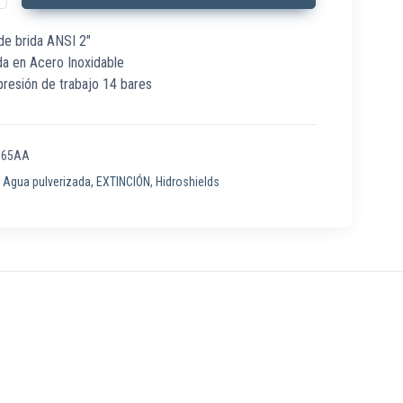
de brida ANSI 2″
da en Acero Inoxidable
resión de trabajo 14 bares
065AA
:
Agua pulverizada
,
EXTINCIÓN
,
Hidroshields