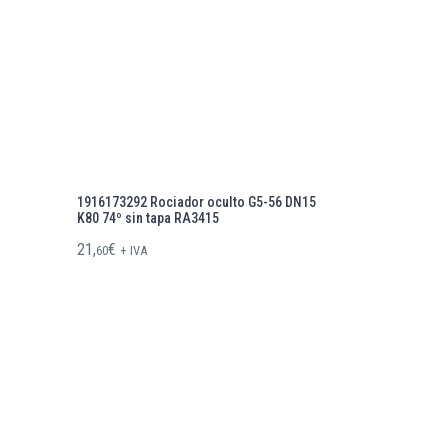
1916173292 Rociador oculto G5-56 DN15
K80 74º sin tapa RA3415
21,
€
60
+ IVA