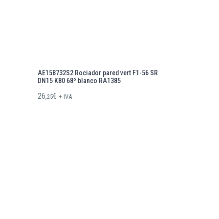
AE158732S2 Rociador pared vert F1-56 SR
DN15 K80 68º blanco RA1385
26,
€
25
+ IVA