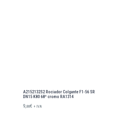
A2152132S2 Rociador Colgante F1-56 SR
DN15 K80 68º cromo RA1314
9,
€
88
+ IVA