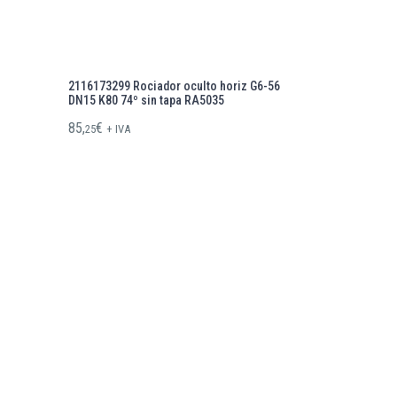
2116173299 Rociador oculto horiz G6-56
DN15 K80 74º sin tapa RA5035
85,
€
25
+ IVA