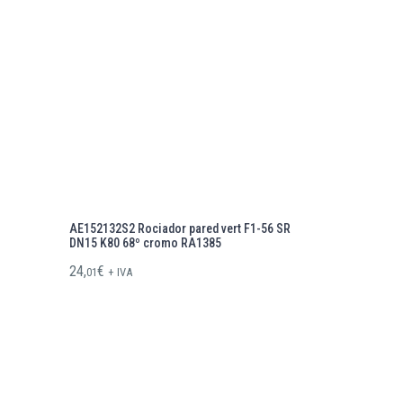
AE152132S2 Rociador pared vert F1-56 SR
DN15 K80 68º cromo RA1385
24,
€
01
+ IVA