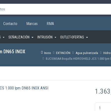
Contacto
Marcas
RMA
S
SEÑALIZACIÓN
INTRUSIÓN
OUTLET-OFERTAS
pm DN65 INOX
Inicio
EXTINCIÓN
Agua pulverizada
Hidro
BJCS065AA Boquilla HIDROSHIELD JCS 1.000 lpm 
1.363
BJCS065AA 