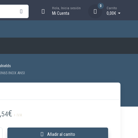
0
Hola, Inicia sesión
Carrito
Mi Cuenta
0,00€
shields
DN65 INOX ANSI
,
€
54
+ IVA
Boquilla HIDROSHIELD JCS 1.000 lpm DN65 INOX ANSI cantidad
Añadir al carrito