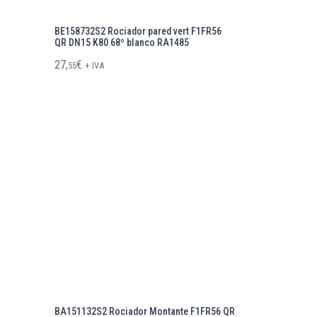
BE158732S2 Rociador pared vert F1FR56
QR DN15 K80 68º blanco RA1485
27,
€
55
+ IVA
BA151132S2 Rociador Montante F1FR56 QR