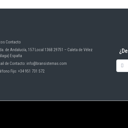
tos Contacto
¿De
da. de Andalucía, 157 Local 136B 29751 – Caleta de Vélez
álaga) España
ail de Contacto: info@bransistemas.com
léfono Fijo: +34 951 731 572