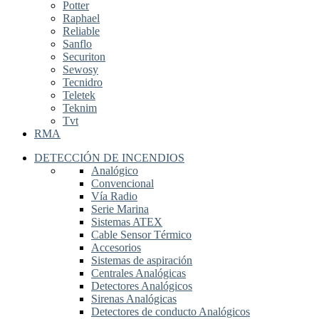
Potter
Raphael
Reliable
Sanflo
Securiton
Sewosy
Tecnidro
Teletek
Teknim
Tvt
RMA
DETECCIÓN DE INCENDIOS
Analógico
Convencional
Vía Radio
Serie Marina
Sistemas ATEX
Cable Sensor Térmico
Accesorios
Sistemas de aspiración
Centrales Analógicas
Detectores Analógicos
Sirenas Analógicas
Detectores de conducto Analógicos