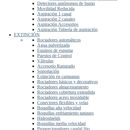
Detectores autónomos de humo
Movilidad Reducida
Aspiración 1 canal
Aspiración 2 canales
Aspiración Accesorios
Aspiración Tubería de aspiración
EXTINCIÓN
Rociadores automáticos
Agua pulverizada
Equipos de espuma
Puestos de Control
Válvulas
Accesorio Ranurado
Soportación
Extinción en campanas
Rociadores básicos y decorativos
Rociadores almacenamiento
Rociadores cobertura extendida
Rociadores acero inoxidable
Conectores flexibles y velas
Boquillas alta velocidad
Boquillas enfriamiento tanques
Hidroshields
Boquillas media velocidad
Proporcionadores caudal fijo