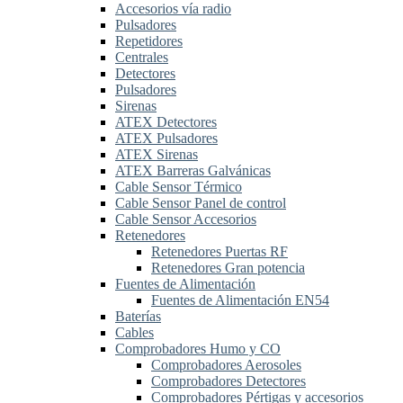
Accesorios vía radio
Pulsadores
Repetidores
Centrales
Detectores
Pulsadores
Sirenas
ATEX Detectores
ATEX Pulsadores
ATEX Sirenas
ATEX Barreras Galvánicas
Cable Sensor Térmico
Cable Sensor Panel de control
Cable Sensor Accesorios
Retenedores
Retenedores Puertas RF
Retenedores Gran potencia
Fuentes de Alimentación
Fuentes de Alimentación EN54
Baterías
Cables
Comprobadores Humo y CO
Comprobadores Aerosoles
Comprobadores Detectores
Comprobadores Pértigas y accesorios