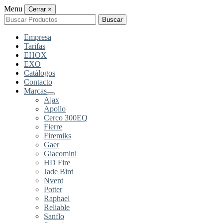
Menu
Cerrar
×
Buscar
Buscar
por:
Empresa
Tarifas
EHOX
EXO
Catálogos
Contacto
Marcas
Ajax
Apollo
Cerco 300EQ
Fierre
Firemiks
Gaer
Giacomini
HD Fire
Jade Bird
Nvent
Potter
Raphael
Reliable
Sanflo