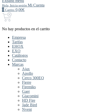
Expand menu
Mi Cuenta
Hola, Inicia sesión
0
0,00€
Carrito
No hay productos en el carrito
Empresa
Tarifas
EHOX
EXO
Catálogos
Contacto
Marcas
Ajax
Apollo
Cerco 300EQ
Fierre
Firemiks
Gaer
Giacomini
HD Fire
Jade Bird
Nvent