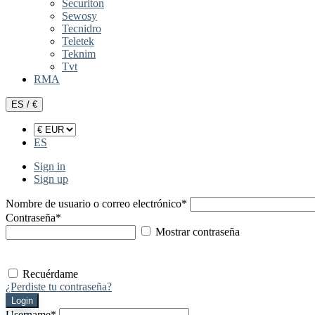
Securiton
Sewosy
Tecnidro
Teletek
Teknim
Tvt
RMA
ES / €
ES
Sign in
Sign up
Nombre de usuario o correo electrónico
*
Contraseña
*
Mostrar contraseña
Recuérdame
¿Perdiste tu contraseña?
Login
Username
*