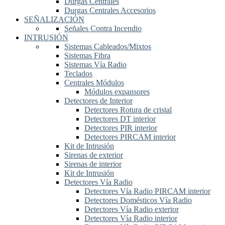
Durgas Centrales
Durgas Centrales Accesorios
SEÑALIZACIÓN
Señales Contra Incendio
INTRUSIÓN
Sistemas Cableados/Mixtos
Sistemas Fibra
Sistemas Vía Radio
Teclados
Centrales Módulos
Módulos expansores
Detectores de Interior
Detectores Rotura de cristal
Detectores DT interior
Detectores PIR interior
Detectores PIRCAM interior
Kit de Intrusión
Sirenas de exterior
Sirenas de interior
Kit de Intrusión
Detectores Vía Radio
Detectores Vía Radio PIRCAM interior
Detectores Domésticos Vía Radio
Detectores Vía Radio exterior
Detectores Vía Radio interior