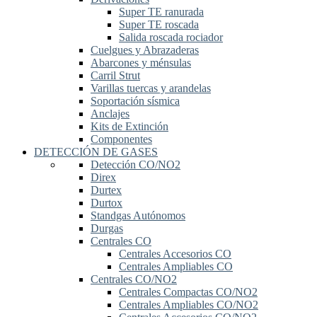
Super TE ranurada
Super TE roscada
Salida roscada rociador
Cuelgues y Abrazaderas
Abarcones y ménsulas
Carril Strut
Varillas tuercas y arandelas
Soportación sísmica
Anclajes
Kits de Extinción
Componentes
DETECCIÓN DE GASES
Detección CO/NO2
Direx
Durtex
Durtox
Standgas Autónomos
Durgas
Centrales CO
Centrales Accesorios CO
Centrales Ampliables CO
Centrales CO/NO2
Centrales Compactas CO/NO2
Centrales Ampliables CO/NO2