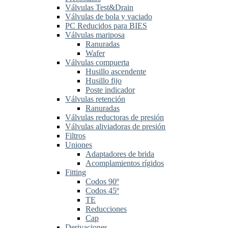
Válvulas Test&Drain
Válvulas de bola y vaciado
PC Reducidos para BIES
Válvulas mariposa
Ranuradas
Wafer
Válvulas compuerta
Husillo ascendente
Husillo fijo
Poste indicador
Válvulas retención
Ranuradas
Válvulas reductoras de presión
Válvulas aliviadoras de presión
Filtros
Uniones
Adaptadores de brida
Acomplamientos rígidos
Fitting
Codos 90º
Codos 45º
TE
Reducciones
Cap
Derivaciones