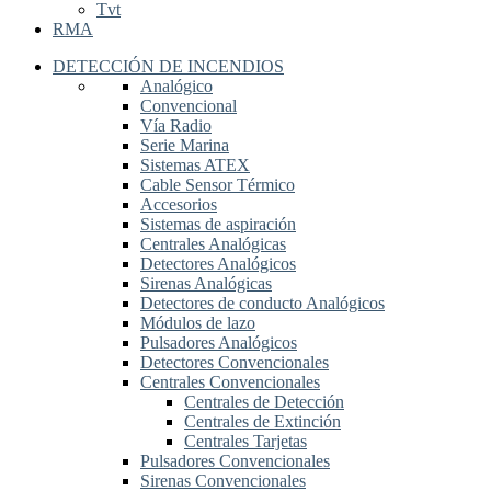
Tvt
RMA
DETECCIÓN DE INCENDIOS
Analógico
Convencional
Vía Radio
Serie Marina
Sistemas ATEX
Cable Sensor Térmico
Accesorios
Sistemas de aspiración
Centrales Analógicas
Detectores Analógicos
Sirenas Analógicas
Detectores de conducto Analógicos
Módulos de lazo
Pulsadores Analógicos
Detectores Convencionales
Centrales Convencionales
Centrales de Detección
Centrales de Extinción
Centrales Tarjetas
Pulsadores Convencionales
Sirenas Convencionales