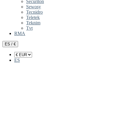
Securiton
Sewosy
Tecnidro
Teletek
Teknim
Tvt
RMA
ES / €
ES