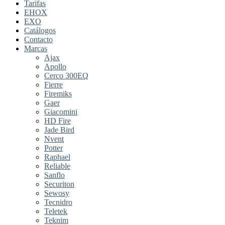
Tarifas
EHOX
EXO
Catálogos
Contacto
Marcas
Ajax
Apollo
Cerco 300EQ
Fierre
Firemiks
Gaer
Giacomini
HD Fire
Jade Bird
Nvent
Potter
Raphael
Reliable
Sanflo
Securiton
Sewosy
Tecnidro
Teletek
Teknim