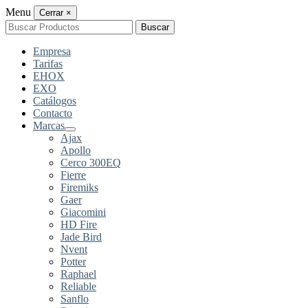
Menu
Cerrar
×
Buscar
Buscar
por:
Empresa
Tarifas
EHOX
EXO
Catálogos
Contacto
Marcas
Ajax
Apollo
Cerco 300EQ
Fierre
Firemiks
Gaer
Giacomini
HD Fire
Jade Bird
Nvent
Potter
Raphael
Reliable
Sanflo