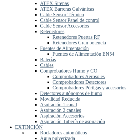
ATEX Sirenas
ATEX Barreras Galvánicas
Cable Sensor Térmico
Cable Sensor Panel de control
Cable Sensor Accesorios
Retenedores
Retenedores Puertas RF
Retenedores Gran potencia
Fuentes de Alimentación
Fuentes de Alimentación EN54
Baterías
Cables
Comprobadores Humo y CO
Comprobadores Aerosoles
Comprobadores Detectores
Comprobadores Pértigas y accesorios
Detectores autónomos de humo
Movilidad Reducida
Aspiración 1 canal
Aspiración 2 canales
Aspiración Accesorios
Aspiración Tubería de aspiración
EXTINCIÓN
Rociadores automáticos
Agua pulverizada