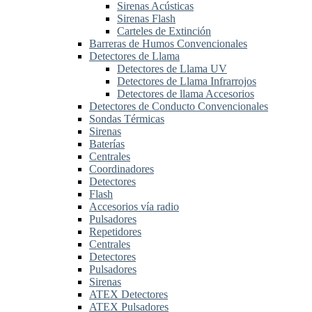
Sirenas Acústicas
Sirenas Flash
Carteles de Extinción
Barreras de Humos Convencionales
Detectores de Llama
Detectores de Llama UV
Detectores de Llama Infrarrojos
Detectores de llama Accesorios
Detectores de Conducto Convencionales
Sondas Térmicas
Sirenas
Baterías
Centrales
Coordinadores
Detectores
Flash
Accesorios vía radio
Pulsadores
Repetidores
Centrales
Detectores
Pulsadores
Sirenas
ATEX Detectores
ATEX Pulsadores