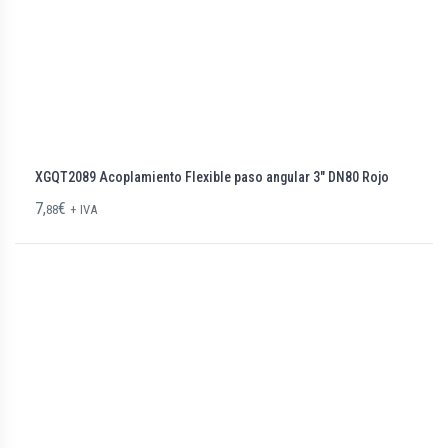
XGQT2089 Acoplamiento Flexible paso angular 3″ DN80 Rojo
7,
€
88
+ IVA