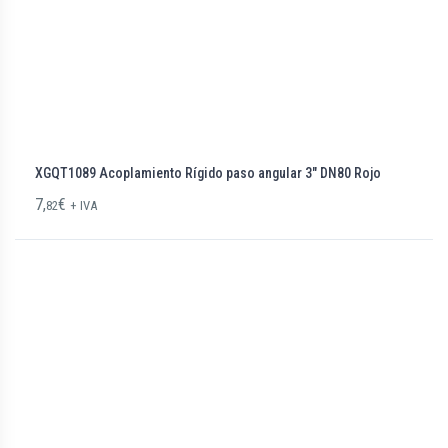
XGQT1089 Acoplamiento Rígido paso angular 3″ DN80 Rojo
7,
€
82
+ IVA