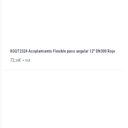
XGQT2324 Acoplamiento Flexible paso angular 12″ DN300 Rojo
72,
€
54
+ IVA