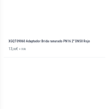
XGQT09060 Adaptador Brida ranurado PN16 2″ DN50 Rojo
13,
€
06
+ IVA