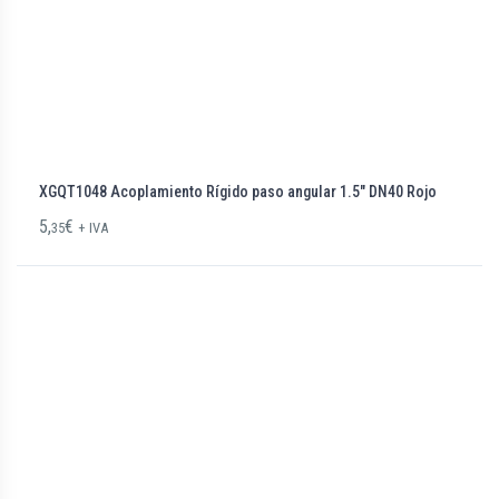
XGQT1048 Acoplamiento Rígido paso angular 1.5″ DN40 Rojo
5,
€
35
+ IVA