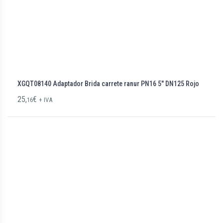
XGQT08140 Adaptador Brida carrete ranur PN16 5″ DN125 Rojo
25,
€
16
+ IVA