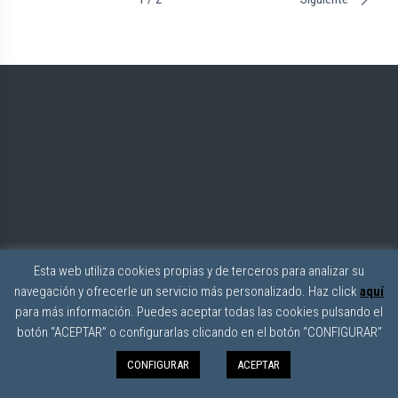
Esta web utiliza cookies propias y de terceros para analizar su
navegación y ofrecerle un servicio más personalizado. Haz click
aquí
para más información. Puedes aceptar todas las cookies pulsando el
botón “ACEPTAR” o configurarlas clicando en el botón “CONFIGURAR”
CONFIGURAR
ACEPTAR
0
Datos Contacto
Filters
Menu
0,00€
Avda. de Andalucía, 157 Local 136B 29751 – Caleta de Vélez