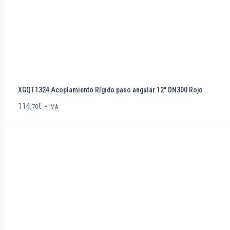
XGQT1324 Acoplamiento Rígido paso angular 12″ DN300 Rojo
114,
€
70
+ IVA