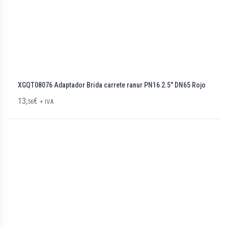
XGQT08076 Adaptador Brida carrete ranur PN16 2.5″ DN65 Rojo
13,
€
56
+ IVA