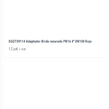
XGQT09114 Adaptador Brida ranurado PN16 4″ DN100 Rojo
17,
€
36
+ IVA