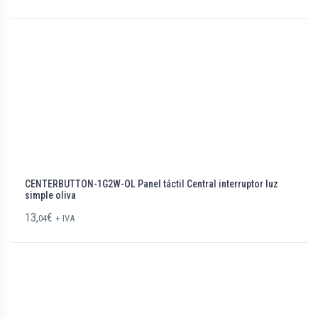
CENTERBUTTON-1G2W-OL Panel táctil Central interruptor luz
simple oliva
13,
€
04
+ IVA