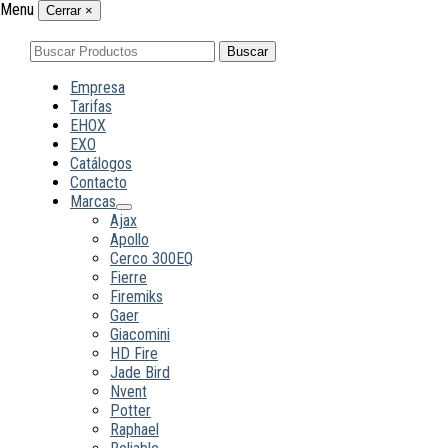
Menu
Cerrar
×
Buscar
Buscar
por:
Empresa
Tarifas
EHOX
EXO
Catálogos
Contacto
Marcas
Ajax
Apollo
Cerco 300EQ
Fierre
Firemiks
Gaer
Giacomini
HD Fire
Jade Bird
Nvent
Potter
Raphael