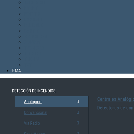
JADE BIRD
NVENT
POTTER
RAPHAEL
RELIABLE
SANFLO
SECURITON
SEWOSY
TECNIDRO
TELETEK
TEKNIM
TVT
RMA
DETECCIÓN DE INCENDIOS
Centrales Analógi
Analógico
Detectores de con
Convencional
Vía Radio