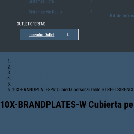
Sistemas Fibra
Sistemas Vía Radio
Kit de Intru
OUTLET-OFERTAS
Incendio-Outlet
Inicio
INTRUSIÓN
Sistemas Vía Radio
Dispositivos Vía Radio
Sirenas de Exterior Vía Radio
10X-BRANDPLATES-W Cubierta personalizable STREETSIRENC
10X-BRANDPLATES-W Cubierta pe