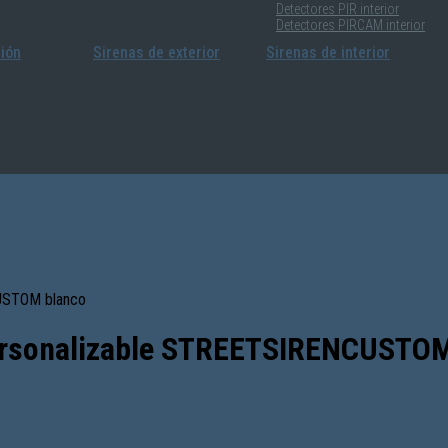
Detectores PIR interior
Detectores PIRCAM interior
sión
Sirenas de exterior
Sirenas de interior
USTOM blanco
rsonalizable STREETSIRENCUSTOM