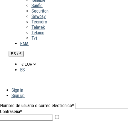
Reliable
Sanflo
Securiton
Sewosy
Tecnidro
Teletek
Teknim
Tvt
RMA
ES / €
ES
Sign in
Sign up
Nombre de usuario o correo electrónico
*
Contraseña
*
Mostrar
contraseña