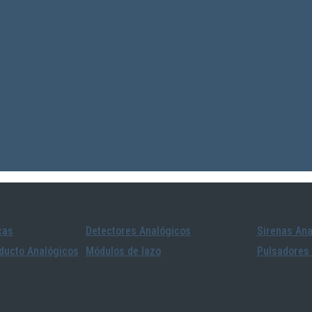
cas
Detectores Analógicos
Sirenas Ana
ducto Analógicos
Módulos de lazo
Pulsadores