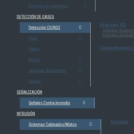
Extinción en campanas
DETECCIÓN DE GASES
Centrales CO
Detección CO/NO2
Centrales Accesor
Centrales Ampliab
Direx
Comprobadores D
Durtex
Durtox
Standgas Autónomos
Durgas
SEÑALIZACIÓN
Señales Contra Incendio
INTRUSIÓN
Teclados
Sistemas Cableados/Mixtos