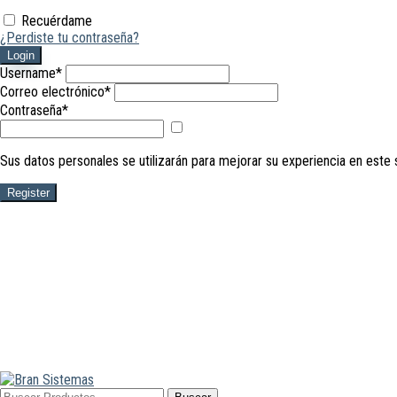
Recuérdame
¿Perdiste tu contraseña?
Login
Username
*
Correo electrónico
*
Contraseña
*
Mostrar
contraseña
Sus datos personales se utilizarán para mejorar su experiencia en este 
Register
Buscar