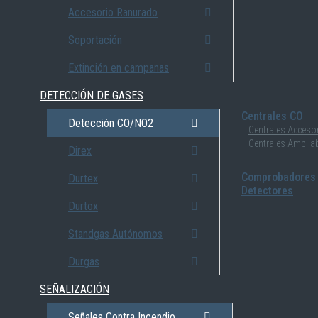
Accesorio Ranurado
Soportación
Extinción en campanas
DETECCIÓN DE GASES
Centrales CO
Detección CO/NO2
Centrales Acceso
Centrales Amplia
Direx
Comprobadores
Durtex
Detectores
Durtox
Standgas Autónomos
Durgas
SEÑALIZACIÓN
Señales Contra Incendio