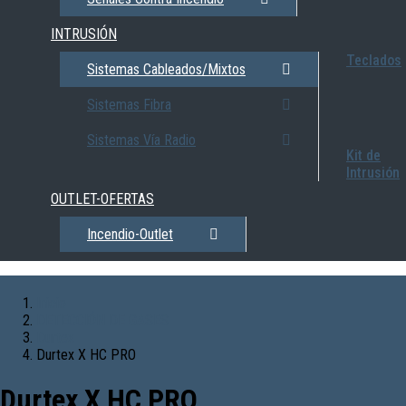
INTRUSIÓN
Teclados
Sistemas Cableados/Mixtos
Sistemas Fibra
Sistemas Vía Radio
Kit de
Intrusión
OUTLET-OFERTAS
Incendio-Outlet
Inicio
DETECCIÓN DE GASES
Durtex
Durtex X HC PRO
Durtex X HC PRO