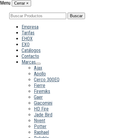
Menu
Cerrar
×
Buscar
Buscar
por:
Empresa
Tarifas
EHOX
EXO
Catálogos
Contacto
Marcas
Ajax
Apollo
Cerco 300EQ
Fierre
Firemiks
Gaer
Giacomini
HD Fire
Jade Bird
Nvent
Potter
Raphael