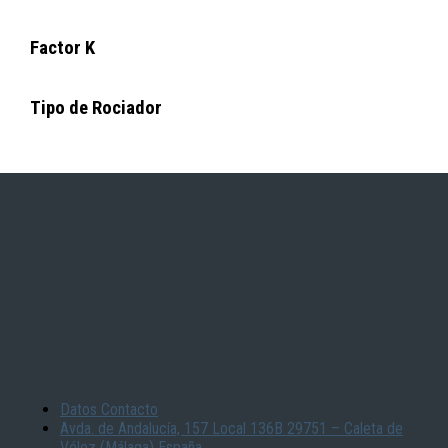
Factor K
Tipo de Rociador
Datos Contacto
Avda. de Andalucía, 157 Local 136B 29751 – Caleta de
Vélez (Málaga) España