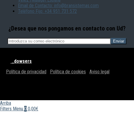
Email de Contacto: info@bransistemas.com
Teléfono Fijo: +34 951 731 572
¿Desea que nos pongamos en contacto con Ud?
© BRAN SISTEMAS - Todos los derechos reservados | Powered
by
_dowsers
Política de privacidad
|
Política de cookies
|
Aviso legal
Arriba
Filters
Menu
0
0,00€