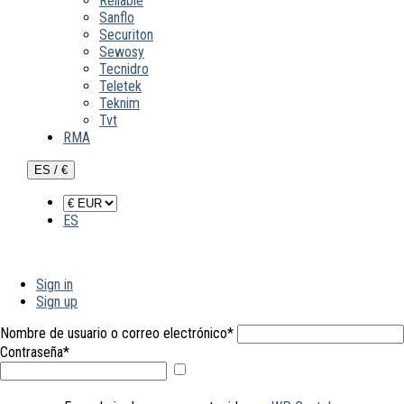
Reliable
Sanflo
Securiton
Sewosy
Tecnidro
Teletek
Teknim
Tvt
RMA
ES / €
ES
Sign in
Sign up
Nombre de usuario o correo electrónico
*
Contraseña
*
Mostrar
contraseña