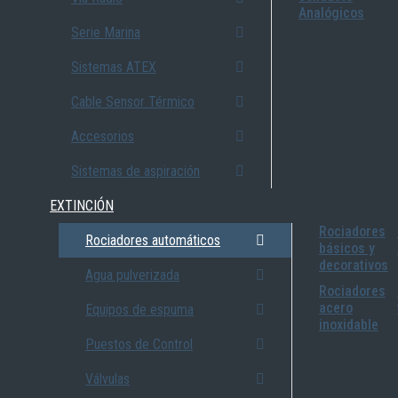
Analógicos
Serie Marina
Sistemas ATEX
Cable Sensor Térmico
Accesorios
Sistemas de aspiración
EXTINCIÓN
Rociadores
Rociadores automáticos
básicos y
decorativos
Agua pulverizada
Rociadores
acero
Equipos de espuma
inoxidable
Puestos de Control
Válvulas