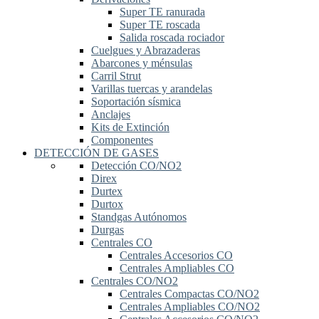
Super TE ranurada
Super TE roscada
Salida roscada rociador
Cuelgues y Abrazaderas
Abarcones y ménsulas
Carril Strut
Varillas tuercas y arandelas
Soportación sísmica
Anclajes
Kits de Extinción
Componentes
DETECCIÓN DE GASES
Detección CO/NO2
Direx
Durtex
Durtox
Standgas Autónomos
Durgas
Centrales CO
Centrales Accesorios CO
Centrales Ampliables CO
Centrales CO/NO2
Centrales Compactas CO/NO2
Centrales Ampliables CO/NO2