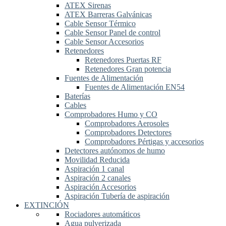
ATEX Sirenas
ATEX Barreras Galvánicas
Cable Sensor Térmico
Cable Sensor Panel de control
Cable Sensor Accesorios
Retenedores
Retenedores Puertas RF
Retenedores Gran potencia
Fuentes de Alimentación
Fuentes de Alimentación EN54
Baterías
Cables
Comprobadores Humo y CO
Comprobadores Aerosoles
Comprobadores Detectores
Comprobadores Pértigas y accesorios
Detectores autónomos de humo
Movilidad Reducida
Aspiración 1 canal
Aspiración 2 canales
Aspiración Accesorios
Aspiración Tubería de aspiración
EXTINCIÓN
Rociadores automáticos
Agua pulverizada