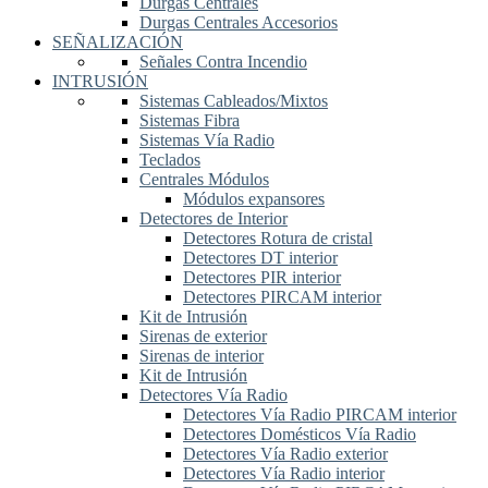
Durgas Centrales
Durgas Centrales Accesorios
SEÑALIZACIÓN
Señales Contra Incendio
INTRUSIÓN
Sistemas Cableados/Mixtos
Sistemas Fibra
Sistemas Vía Radio
Teclados
Centrales Módulos
Módulos expansores
Detectores de Interior
Detectores Rotura de cristal
Detectores DT interior
Detectores PIR interior
Detectores PIRCAM interior
Kit de Intrusión
Sirenas de exterior
Sirenas de interior
Kit de Intrusión
Detectores Vía Radio
Detectores Vía Radio PIRCAM interior
Detectores Domésticos Vía Radio
Detectores Vía Radio exterior
Detectores Vía Radio interior