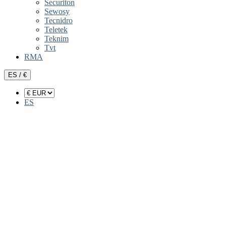
Securiton
Sewosy
Tecnidro
Teletek
Teknim
Tvt
RMA
ES / €
ES