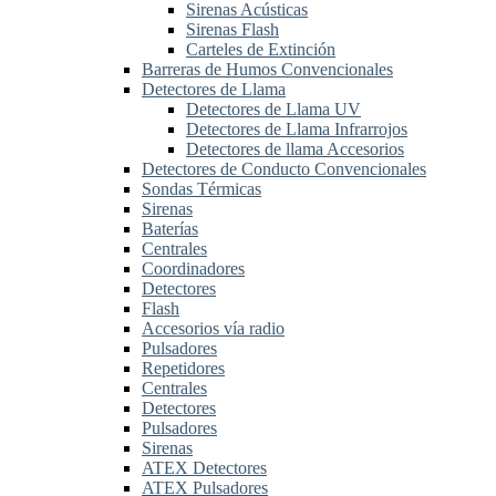
Sirenas Acústicas
Sirenas Flash
Carteles de Extinción
Barreras de Humos Convencionales
Detectores de Llama
Detectores de Llama UV
Detectores de Llama Infrarrojos
Detectores de llama Accesorios
Detectores de Conducto Convencionales
Sondas Térmicas
Sirenas
Baterías
Centrales
Coordinadores
Detectores
Flash
Accesorios vía radio
Pulsadores
Repetidores
Centrales
Detectores
Pulsadores
Sirenas
ATEX Detectores
ATEX Pulsadores