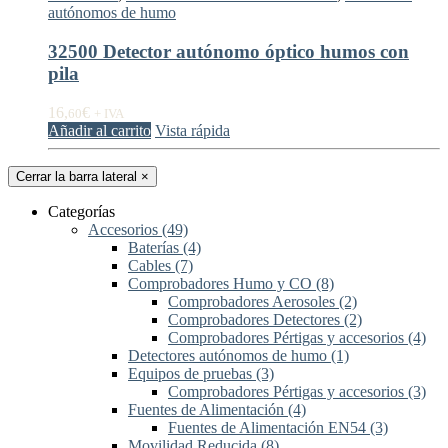
autónomos de humo
32500 Detector autónomo óptico humos con
pila
16,
€
60
+ IVA
Añadir al carrito
Vista rápida
Cerrar la barra lateral
×
Categorías
Accesorios
(49)
Baterías
(4)
Cables
(7)
Comprobadores Humo y CO
(8)
Comprobadores Aerosoles
(2)
Comprobadores Detectores
(2)
Comprobadores Pértigas y accesorios
(4)
Detectores autónomos de humo
(1)
Equipos de pruebas
(3)
Comprobadores Pértigas y accesorios
(3)
Fuentes de Alimentación
(4)
Fuentes de Alimentación EN54
(3)
Movilidad Reducida
(8)