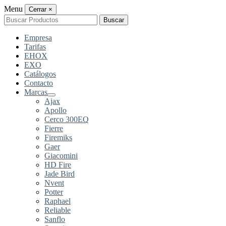
Menu
Cerrar
×
Buscar
Buscar
por:
Empresa
Tarifas
EHOX
EXO
Catálogos
Contacto
Marcas
Ajax
Apollo
Cerco 300EQ
Fierre
Firemiks
Gaer
Giacomini
HD Fire
Jade Bird
Nvent
Potter
Raphael
Reliable
Sanflo