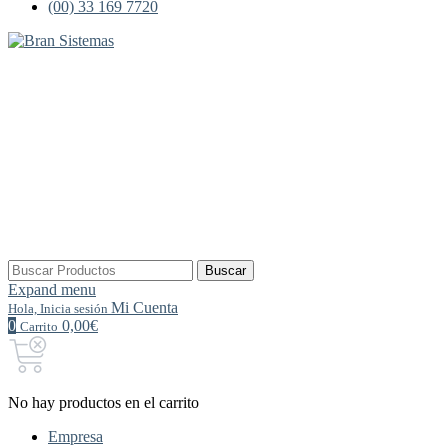
(00) 33 169 7720
Buscar
Buscar
por:
Expand menu
Mi Cuenta
Hola, Inicia sesión
0
0,00€
Carrito
No hay productos en el carrito
Empresa