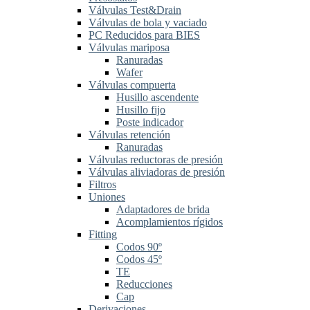
Válvulas Test&Drain
Válvulas de bola y vaciado
PC Reducidos para BIES
Válvulas mariposa
Ranuradas
Wafer
Válvulas compuerta
Husillo ascendente
Husillo fijo
Poste indicador
Válvulas retención
Ranuradas
Válvulas reductoras de presión
Válvulas aliviadoras de presión
Filtros
Uniones
Adaptadores de brida
Acomplamientos rígidos
Fitting
Codos 90º
Codos 45º
TE
Reducciones
Cap
Derivaciones