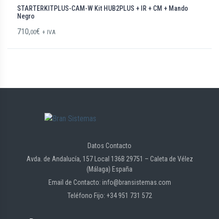
STARTERKITPLUS-CAM-W Kit HUB2PLUS + IR + CM + Mando
Negro
710,
€
00
+ IVA
Datos Contacto
Avda. de Andalucía, 157 Local 136B 29751 – Caleta de Vélez
(Málaga) España
Email de Contacto: info@bransistemas.com
Teléfono Fijo: +34 951 731 572