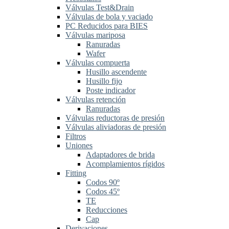
Válvulas Test&Drain
Válvulas de bola y vaciado
PC Reducidos para BIES
Válvulas mariposa
Ranuradas
Wafer
Válvulas compuerta
Husillo ascendente
Husillo fijo
Poste indicador
Válvulas retención
Ranuradas
Válvulas reductoras de presión
Válvulas aliviadoras de presión
Filtros
Uniones
Adaptadores de brida
Acomplamientos rígidos
Fitting
Codos 90º
Codos 45º
TE
Reducciones
Cap
Derivaciones