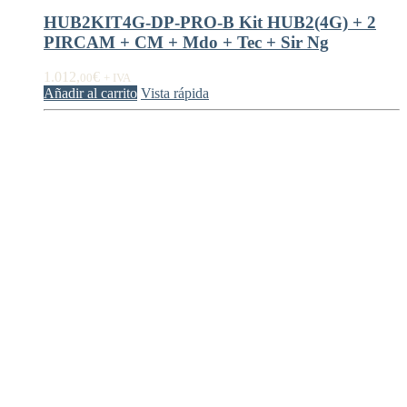
HUB2KIT4G-DP-PRO-B Kit HUB2(4G) + 2
PIRCAM + CM + Mdo + Tec + Sir Ng
1.012,
€
00
+ IVA
Añadir al carrito
Vista rápida