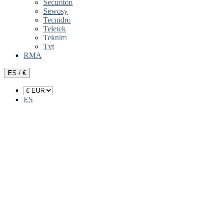
Securiton
Sewosy
Tecnidro
Teletek
Teknim
Tvt
RMA
ES / €
ES