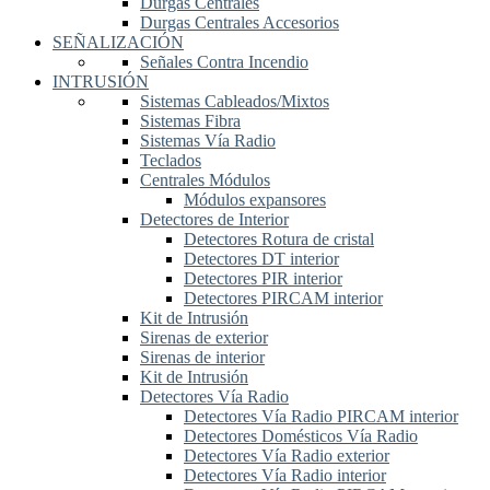
Durgas Centrales
Durgas Centrales Accesorios
SEÑALIZACIÓN
Señales Contra Incendio
INTRUSIÓN
Sistemas Cableados/Mixtos
Sistemas Fibra
Sistemas Vía Radio
Teclados
Centrales Módulos
Módulos expansores
Detectores de Interior
Detectores Rotura de cristal
Detectores DT interior
Detectores PIR interior
Detectores PIRCAM interior
Kit de Intrusión
Sirenas de exterior
Sirenas de interior
Kit de Intrusión
Detectores Vía Radio
Detectores Vía Radio PIRCAM interior
Detectores Domésticos Vía Radio
Detectores Vía Radio exterior
Detectores Vía Radio interior