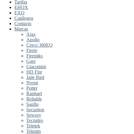
Tarifas
EHOX
EXO
Catálogos
Contacto
Marcas
Ajax
Apollo
Cerco 300EQ
Fierre
Firemiks
Gaer
Giacomini
HD Fire
Jade Bird
Nvent
Potter
Raphael
Reliable
Sanflo
Securiton
Sewosy
Tecnidro
Teletek
Teknim