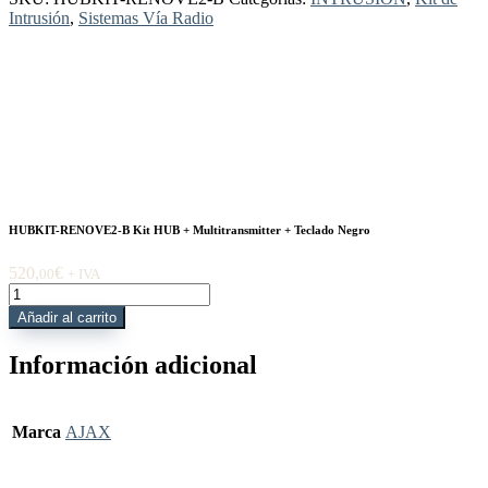
Intrusión
,
Sistemas Vía Radio
HUBKIT-RENOVE2-B Kit HUB + Multitransmitter + Teclado Negro
520,
€
00
+ IVA
HUBKIT-
RENOVE2-
Añadir al carrito
B
Kit
Información adicional
HUB
+
Multitransmitter
+
Marca
AJAX
Teclado
Negro
cantidad