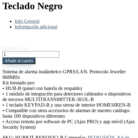
Teclado Negro
Info General
Información adicional
520,
€
00
+ IVA
HUBKIT-
RENOVE2-
Añadir al carrito
B
Kit
Sistema de alarma inalámbrico GPRS/LAN. Protocolo Jeweller
HUB
868MHz
+
Kit formado por:
Multitransmitter
• HUB-B (panel con batería de respaldo)
+
• 1 módulo de integración para detectores cableados o dispositivos
Teclado
de terceros MULTITRANSMITTER-3EOL-B
Negro
• 1 teclado KEYPAD-B y una sirena de interior HOMESIREN-B
cantidad
• Compatible con otros accesorios de alarmas de nuestro catálogo:
hasta 100 dispositivos diferentes
• Acceso remoto por software de PC (Ajax PRO) y app móvil (Ajax
Security System)
SKU:
HUBKIT-RENOVE2-B
Categorías:
INTRUSIÓN
,
Kit de