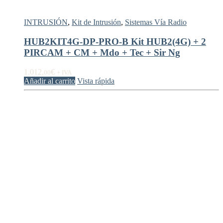
INTRUSIÓN
,
Kit de Intrusión
,
Sistemas Vía Radio
HUB2KIT4G-DP-PRO-B Kit HUB2(4G) + 2
PIRCAM + CM + Mdo + Tec + Sir Ng
1.012,
€
00
+ IVA
Añadir al carrito
Vista rápida