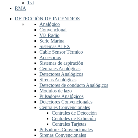
Tvt
RMA
DETECCIÓN DE INCENDIOS
Analógico
Convencional
Vía Radio
Serie Marina
Sistemas ATEX
Cable Sensor Térmico
Accesorios
Sistemas de aspiración
Centrales Analógicas
Detectores Analógicos
Sirenas Analógicas
Detectores de conducto Analógicos
Módulos de lazo
Pulsadores Analógicos
Detectores Convencionales
Centrales Convencionales
Centrales de Detección
Centrales de Extinción
Centrales Tarjetas
Pulsadores Convencionales
Sirenas Convencionales