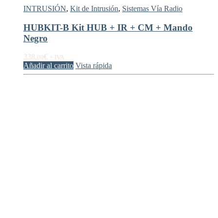
INTRUSIÓN
,
Kit de Intrusión
,
Sistemas Vía Radio
HUBKIT-B Kit HUB + IR + CM + Mando
Negro
338,
€
00
+ IVA
Añadir al carrito
Vista rápida