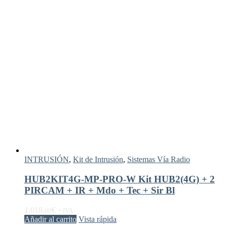
INTRUSIÓN
,
Kit de Intrusión
,
Sistemas Vía Radio
HUB2KIT4G-MP-PRO-W Kit HUB2(4G) + 2
PIRCAM + IR + Mdo + Tec + Sir Bl
1.018,
€
00
+ IVA
Añadir al carrito
Vista rápida