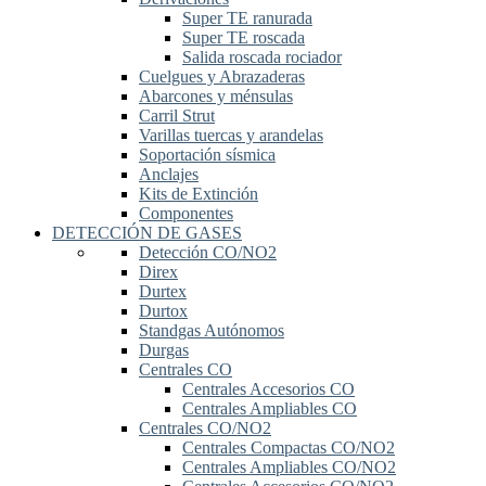
Super TE ranurada
Super TE roscada
Salida roscada rociador
Cuelgues y Abrazaderas
Abarcones y ménsulas
Carril Strut
Varillas tuercas y arandelas
Soportación sísmica
Anclajes
Kits de Extinción
Componentes
DETECCIÓN DE GASES
Detección CO/NO2
Direx
Durtex
Durtox
Standgas Autónomos
Durgas
Centrales CO
Centrales Accesorios CO
Centrales Ampliables CO
Centrales CO/NO2
Centrales Compactas CO/NO2
Centrales Ampliables CO/NO2