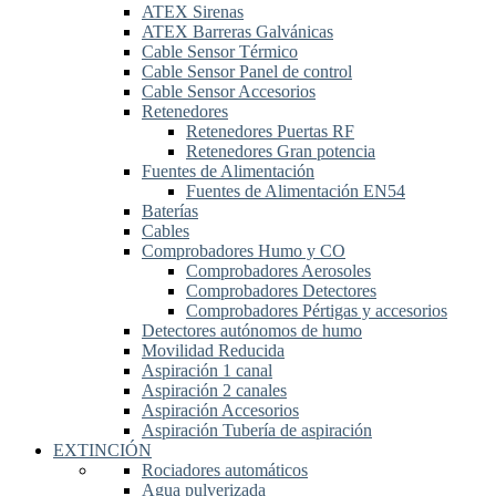
ATEX Sirenas
ATEX Barreras Galvánicas
Cable Sensor Térmico
Cable Sensor Panel de control
Cable Sensor Accesorios
Retenedores
Retenedores Puertas RF
Retenedores Gran potencia
Fuentes de Alimentación
Fuentes de Alimentación EN54
Baterías
Cables
Comprobadores Humo y CO
Comprobadores Aerosoles
Comprobadores Detectores
Comprobadores Pértigas y accesorios
Detectores autónomos de humo
Movilidad Reducida
Aspiración 1 canal
Aspiración 2 canales
Aspiración Accesorios
Aspiración Tubería de aspiración
EXTINCIÓN
Rociadores automáticos
Agua pulverizada