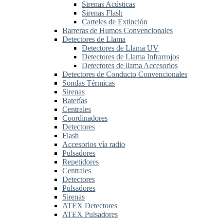
Sirenas Acústicas
Sirenas Flash
Carteles de Extinción
Barreras de Humos Convencionales
Detectores de Llama
Detectores de Llama UV
Detectores de Llama Infrarrojos
Detectores de llama Accesorios
Detectores de Conducto Convencionales
Sondas Térmicas
Sirenas
Baterías
Centrales
Coordinadores
Detectores
Flash
Accesorios vía radio
Pulsadores
Repetidores
Centrales
Detectores
Pulsadores
Sirenas
ATEX Detectores
ATEX Pulsadores