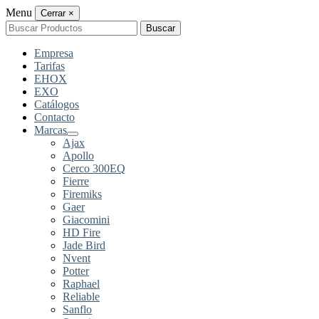
Menu
Cerrar
×
Buscar
Buscar
por:
Empresa
Tarifas
EHOX
EXO
Catálogos
Contacto
Marcas
Ajax
Apollo
Cerco 300EQ
Fierre
Firemiks
Gaer
Giacomini
HD Fire
Jade Bird
Nvent
Potter
Raphael
Reliable
Sanflo