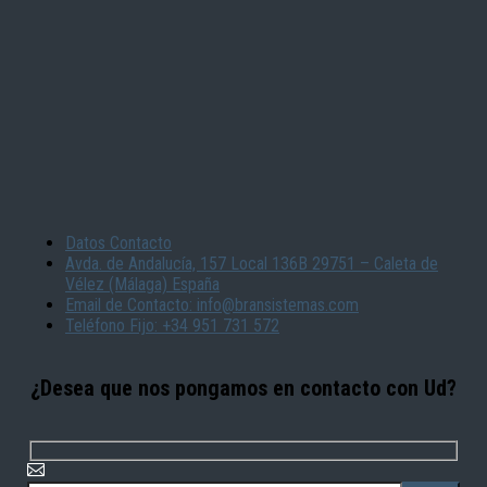
Datos Contacto
Avda. de Andalucía, 157 Local 136B 29751 – Caleta de
Vélez (Málaga) España
Email de Contacto: info@bransistemas.com
Teléfono Fijo: +34 951 731 572
¿Desea que nos pongamos en contacto con Ud?