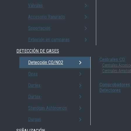
Válvulas
Accesorio Ranurado
Soportación
Extinción en campanas
DETECCIÓN DE GASES
Centrales CO
Detección CO/NO2
Centrales Acceso
Centrales Amplia
Direx
Comprobadores
Durtex
Detectores
Durtox
Standgas Autónomos
Durgas
SEÑALIZACIÓN