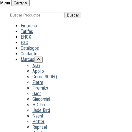
Menu
Cerrar
×
Buscar
Buscar
por:
Empresa
Tarifas
EHOX
EXO
Catálogos
Contacto
Marcas
Ajax
Apollo
Cerco 300EQ
Fierre
Firemiks
Gaer
Giacomini
HD Fire
Jade Bird
Nvent
Potter
Raphael