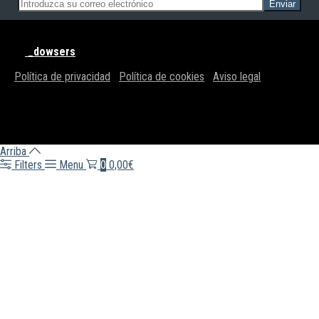
© BRAN SISTEMAS - Todos los derechos reservados | Powered
by
_dowsers
Política de privacidad
|
Política de cookies
|
Aviso legal
Arriba
Filters
Menu
0
0,00€