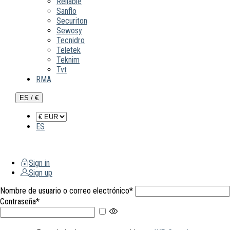
Reliable
Sanflo
Securiton
Sewosy
Tecnidro
Teletek
Teknim
Tvt
RMA
ES / €
ES
Sign in
Sign up
Nombre de usuario o correo electrónico
*
Contraseña
*
Mostrar contraseña