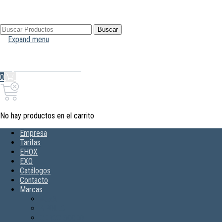
Buscar
Buscar
por:
Expand menu
Mi Cuenta
Hola, Inicia sesión
0
0,00€
Carrito
No hay productos en el carrito
Empresa
Tarifas
EHOX
EXO
Catálogos
Contacto
Marcas
AJAX
APOLLO
CERCO 300EQ