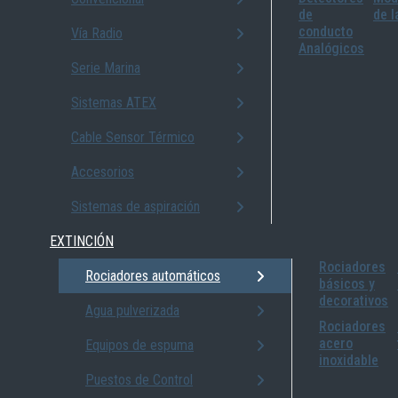
de
de l
conducto
Vía Radio
Analógicos
Serie Marina
Sistemas ATEX
Cable Sensor Térmico
Accesorios
Sistemas de aspiración
EXTINCIÓN
Rociadores
Rociadores automáticos
básicos y
decorativos
Agua pulverizada
Rociadores
acero
Equipos de espuma
inoxidable
Puestos de Control