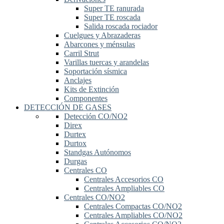
Super TE ranurada
Super TE roscada
Salida roscada rociador
Cuelgues y Abrazaderas
Abarcones y ménsulas
Carril Strut
Varillas tuercas y arandelas
Soportación sísmica
Anclajes
Kits de Extinción
Componentes
DETECCIÓN DE GASES
Detección CO/NO2
Direx
Durtex
Durtox
Standgas Autónomos
Durgas
Centrales CO
Centrales Accesorios CO
Centrales Ampliables CO
Centrales CO/NO2
Centrales Compactas CO/NO2
Centrales Ampliables CO/NO2