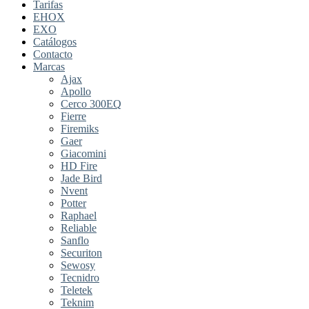
Tarifas
EHOX
EXO
Catálogos
Contacto
Marcas
Ajax
Apollo
Cerco 300EQ
Fierre
Firemiks
Gaer
Giacomini
HD Fire
Jade Bird
Nvent
Potter
Raphael
Reliable
Sanflo
Securiton
Sewosy
Tecnidro
Teletek
Teknim