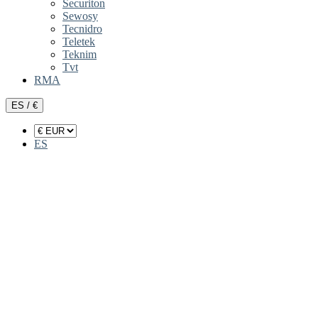
Securiton
Sewosy
Tecnidro
Teletek
Teknim
Tvt
RMA
ES / €
ES