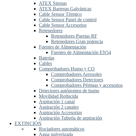
ATEX Sirenas
ATEX Barreras Galvánicas
Cable Sensor Térmico
Cable Sensor Panel de control
Cable Sensor Accesorios
Retenedores
Retenedores Puertas RF
Retenedores Gran potencia
Fuentes de Alimentación
Fuentes de Alimentación EN54
Baterías
Cables
Comprobadores Humo y CO
Comprobadores Aerosoles
Comprobadores Detectores
Comprobadores Pértigas y accesorios
Detectores autónomos de humo
Movilidad Reducida
Aspiración 1 canal
Aspiración 2 canales
Aspiración Accesorios
Aspiración Tubería de aspiración
EXTINCIÓN
Rociadores automáticos
Agua pulverizada