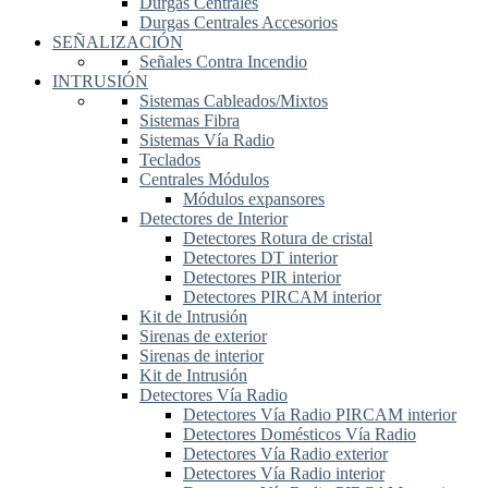
Durgas Centrales
Durgas Centrales Accesorios
SEÑALIZACIÓN
Señales Contra Incendio
INTRUSIÓN
Sistemas Cableados/Mixtos
Sistemas Fibra
Sistemas Vía Radio
Teclados
Centrales Módulos
Módulos expansores
Detectores de Interior
Detectores Rotura de cristal
Detectores DT interior
Detectores PIR interior
Detectores PIRCAM interior
Kit de Intrusión
Sirenas de exterior
Sirenas de interior
Kit de Intrusión
Detectores Vía Radio
Detectores Vía Radio PIRCAM interior
Detectores Domésticos Vía Radio
Detectores Vía Radio exterior
Detectores Vía Radio interior