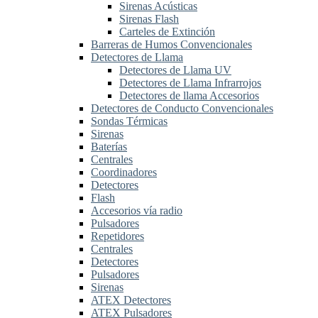
Sirenas Acústicas
Sirenas Flash
Carteles de Extinción
Barreras de Humos Convencionales
Detectores de Llama
Detectores de Llama UV
Detectores de Llama Infrarrojos
Detectores de llama Accesorios
Detectores de Conducto Convencionales
Sondas Térmicas
Sirenas
Baterías
Centrales
Coordinadores
Detectores
Flash
Accesorios vía radio
Pulsadores
Repetidores
Centrales
Detectores
Pulsadores
Sirenas
ATEX Detectores
ATEX Pulsadores