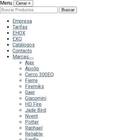
Menu
Cerrar
×
Buscar
Buscar
por:
Empresa
Tarifas
EHOX
EXO
Catálogos
Contacto
Marcas
Ajax
Apollo
Cerco 300EQ
Fierre
Firemiks
Gaer
Giacomini
HD Fire
Jade Bird
Nvent
Potter
Raphael
Reliable
Sanflo