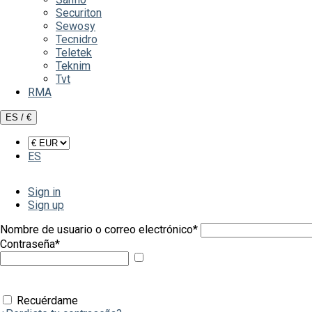
Securiton
Sewosy
Tecnidro
Teletek
Teknim
Tvt
RMA
ES / €
ES
Sign in
Sign up
Nombre de usuario o correo electrónico
*
Contraseña
*
Mostrar
contraseña
Recuérdame