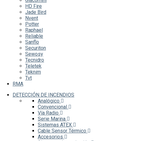
Giacomini
HD Fire
Jade Bird
Nvent
Potter
Raphael
Reliable
Sanflo
Securiton
Sewosy
Tecnidro
Teletek
Teknim
Tvt
RMA
DETECCIÓN DE INCENDIOS
Analógico
Convencional
Vía Radio
Serie Marina
Sistemas ATEX
Cable Sensor Térmico
Accesorios