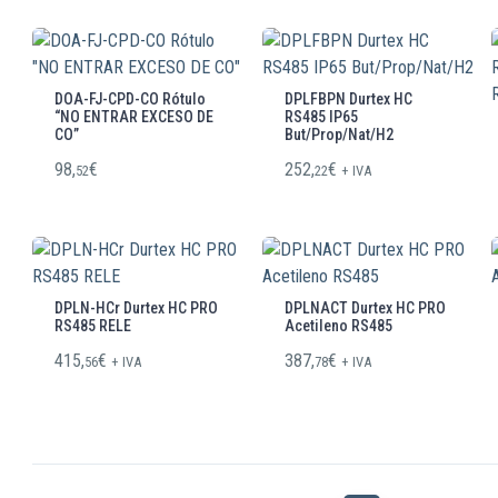
DOA-FJ-CPD-CO Rótulo
DPLFBPN Durtex HC
“NO ENTRAR EXCESO DE
RS485 IP65
CO”
But/Prop/Nat/H2
98,
€
252,
€
52
22
+ IVA
DPLN-HCr Durtex HC PRO
DPLNACT Durtex HC PRO
RS485 RELE
Acetileno RS485
415,
€
387,
€
56
+ IVA
78
+ IVA