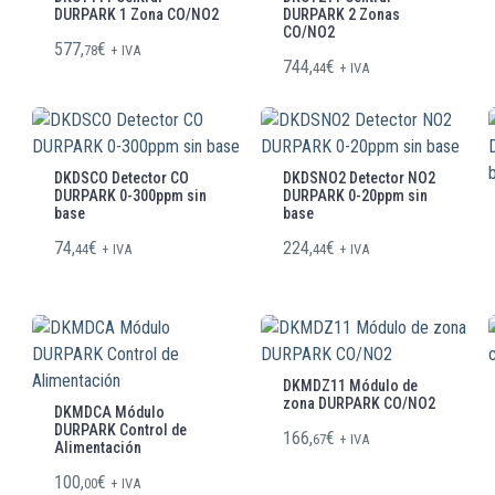
DURPARK 1 Zona CO/NO2
DURPARK 2 Zonas
CO/NO2
577,
€
78
+ IVA
744,
€
44
+ IVA
DKDSCO Detector CO
DKDSNO2 Detector NO2
DURPARK 0-300ppm sin
DURPARK 0-20ppm sin
base
base
74,
€
224,
€
44
+ IVA
44
+ IVA
DKMDZ11 Módulo de
zona DURPARK CO/NO2
DKMDCA Módulo
DURPARK Control de
166,
€
67
+ IVA
Alimentación
100,
€
00
+ IVA