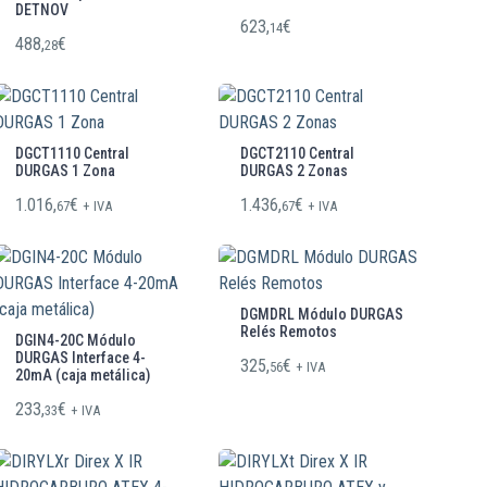
DETNOV
623,
€
14
488,
€
28
DGCT1110 Central
DGCT2110 Central
DURGAS 1 Zona
DURGAS 2 Zonas
1.016,
€
1.436,
€
67
+ IVA
67
+ IVA
DGMDRL Módulo DURGAS
Relés Remotos
DGIN4-20C Módulo
DURGAS Interface 4-
325,
€
56
+ IVA
20mA (caja metálica)
233,
€
33
+ IVA