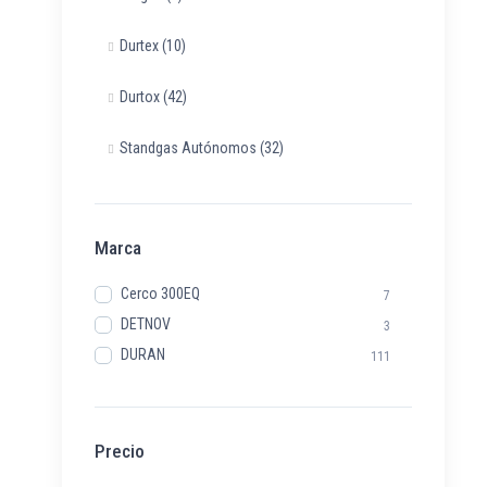
Durtex
(10)
Durtox
(42)
Standgas Autónomos
(32)
Marca
Cerco 300EQ
7
DETNOV
3
DURAN
111
Precio