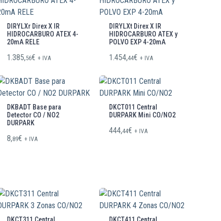
DIRYLXr Direx X IR
DIRYLXt Direx X IR
HIDROCARBURO ATEX 4-
HIDROCARBURO ATEX y
20mA RELE
POLVO EXP 4-20mA
1.385,
€
1.454,
€
56
+ IVA
44
+ IVA
DKBADT Base para
DKCT011 Central
Detector CO / NO2
DURPARK Mini CO/NO2
DURPARK
444,
€
44
+ IVA
8,
€
89
+ IVA
DKCT311 Central
DKCT411 Central