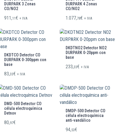
DURPARK 3 Zonas
DURPARK 4 Zonas
CO/NO2
CO/NO2
911,
€
1.077,
€
11
+ IVA
78
+ IVA
DKDTNO2 Detector NO2
DURPARK 0-20ppm con
DKDTCO Detector CO
base
DURPARK 0-300ppm con
base
233,
€
33
+ IVA
83,
€
33
+ IVA
DMD-500 Detector CO
célula electroquímica
DMDP-500 Detector CO
Detnov
célula electroquímica
anti-vandálico
80,
€
97
94,
€
53