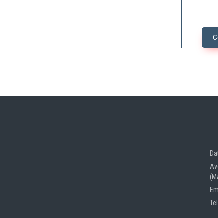
C
Da
Av
(M
Em
Te