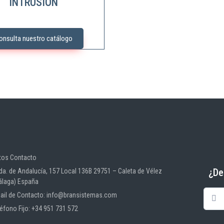
INTRUSIÓN
onsulta nuestro catálogo
tos Contacto
¿De
da. de Andalucía, 157 Local 136B 29751 – Caleta de Vélez
álaga) España
ail de Contacto: info@bransistemas.com
léfono Fijo: +34 951 731 572