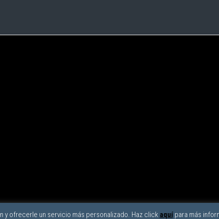
ón y ofrecerle un servicio más personalizado. Haz click
aquí
para más infor