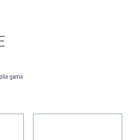
E
plia gama