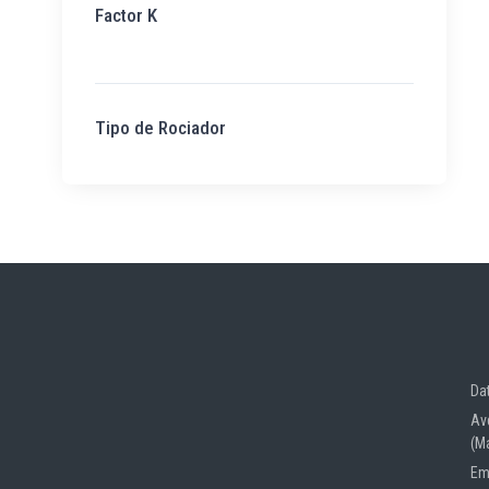
Factor K
Tipo de Rociador
Da
Av
(M
Em