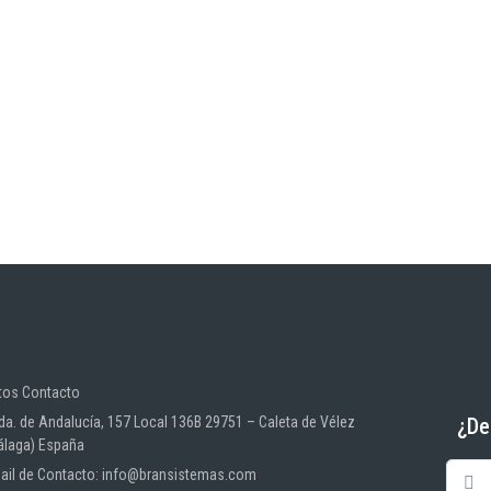
tos Contacto
¿De
da. de Andalucía, 157 Local 136B 29751 – Caleta de Vélez
álaga) España
ail de Contacto: info@bransistemas.com