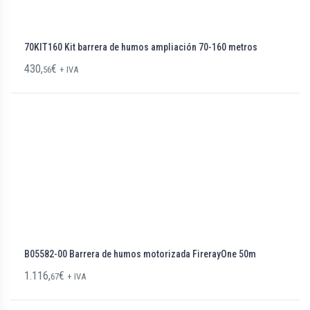
70KIT160 Kit barrera de humos ampliación 70-160 metros
430,
€
56
+ IVA
B05582-00 Barrera de humos motorizada FirerayOne 50m
1.116,
€
67
+ IVA