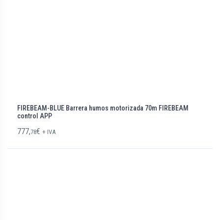
FIREBEAM-BLUE Barrera humos motorizada 70m FIREBEAM
control APP
777,
€
78
+ IVA