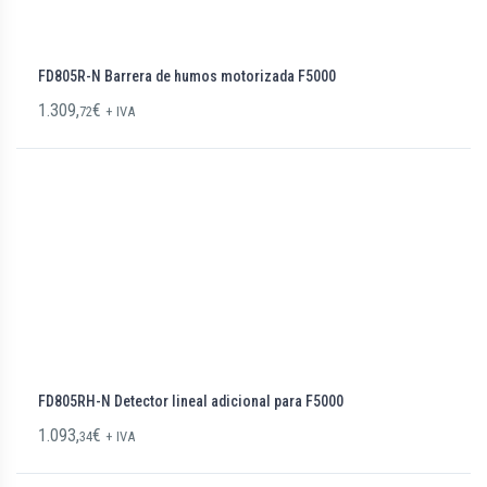
FD805R-N Barrera de humos motorizada F5000
1.309,
€
72
+ IVA
FD805RH-N Detector lineal adicional para F5000
1.093,
€
34
+ IVA