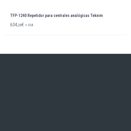
TFP-1240 Repetidor para centrales analógicas Teknim
634,
€
38
+ IVA