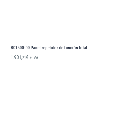
B01500-00 Panel repetidor de función total
1.931,
€
21
+ IVA