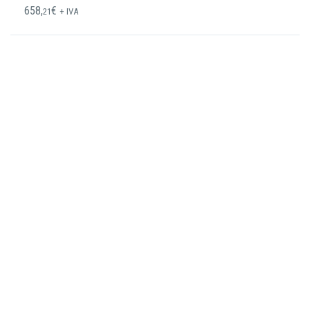
658,
€
21
+ IVA