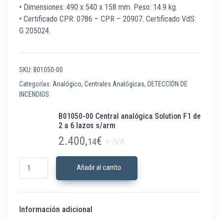
• Dimensiones: 490 x 540 x 158 mm. Peso: 14.9 kg.
• Certificado CPR: 0786 – CPR – 20907. Certificado VdS:
G 205024.
SKU:
B01050-00
Categorías:
Analógico
,
Centrales Analógicas
,
DETECCIÓN DE
INCENDIOS
B01050-00 Central analógica Solution F1 de
2 a 6 lazos s/arm
2.400,
€
14
+ IVA
B01050-00 Central analógica Solution F1 de 2 a 6 lazos s/arm cantidad
Añadir al carrito
Información adicional