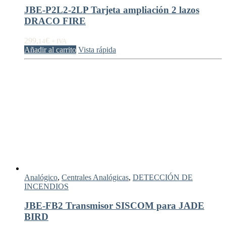
JBE-P2L2-2LP Tarjeta ampliación 2 lazos
DRACO FIRE
299,
€
14
+ IVA
Añadir al carrito
Vista rápida
Analógico
,
Centrales Analógicas
,
DETECCIÓN DE
INCENDIOS
JBE-FB2 Transmisor SISCOM para JADE
BIRD