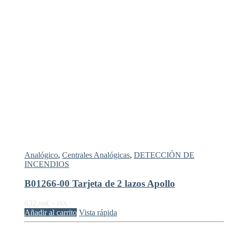
Analógico
,
Centrales Analógicas
,
DETECCIÓN DE
INCENDIOS
B01266-00 Tarjeta de 2 lazos Apollo
632,
€
99
+ IVA
Añadir al carrito
Vista rápida