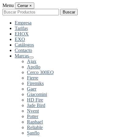
Menu
Cerrar
×
Buscar
Buscar
por:
Empresa
Tarifas
EHOX
EXO
Catálogos
Contacto
Marcas
Ajax
Apollo
Cerco 300EQ
Fierre
Firemiks
Gaer
Giacomini
HD Fire
Jade Bird
Nvent
Potter
Raphael
Reliable
Sanflo