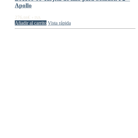
Apollo
276,
€
98
+ IVA
Añadir al carrito
Vista rápida