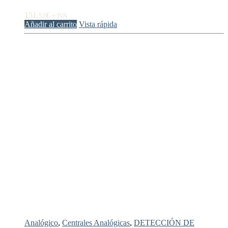
151,
€
52
+ IVA
Añadir al carrito
Vista rápida
Analógico
,
Centrales Analógicas
,
DETECCIÓN DE