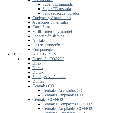
Super TE ranurada
Super TE roscada
Salida roscada rociador
Cuelgues y Abrazaderas
Abarcones y ménsulas
Carril Strut
Varillas tuercas y arandelas
Soportación sísmica
Anclajes
Kits de Extinción
Componentes
DETECCIÓN DE GASES
Detección CO/NO2
Direx
Durtex
Durtox
Standgas Autónomos
Durgas
Centrales CO
Centrales Accesorios CO
Centrales Ampliables CO
Centrales CO/NO2
Centrales Compactas CO/NO2
Centrales Ampliables CO/NO2