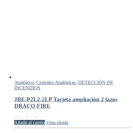
Analógico
,
Centrales Analógicas
,
DETECCIÓN DE
INCENDIOS
JBE-P2L2-2LP Tarjeta ampliación 2 lazos
DRACO FIRE
299,
€
14
+ IVA
Añadir al carrito
Vista rápida