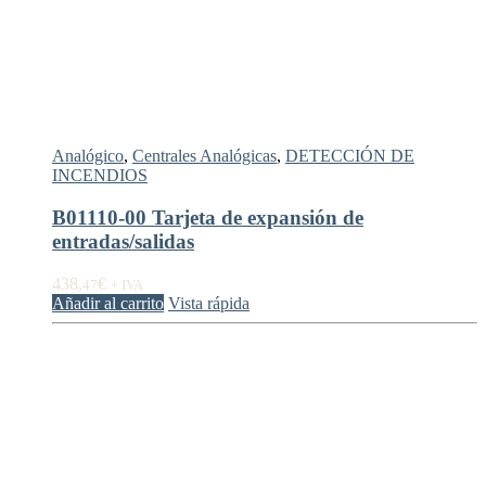
Analógico
,
Centrales Analógicas
,
DETECCIÓN DE
INCENDIOS
B01110-00 Tarjeta de expansión de
entradas/salidas
438,
€
47
+ IVA
Añadir al carrito
Vista rápida