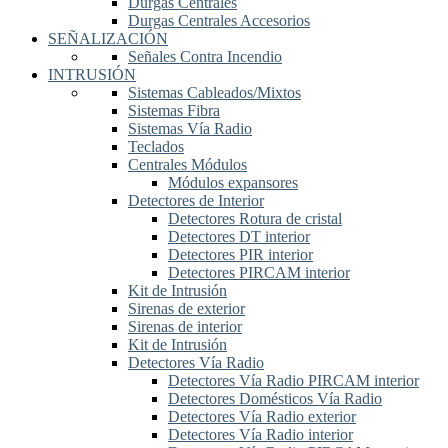
Durgas Centrales
Durgas Centrales Accesorios
SEÑALIZACIÓN
Señales Contra Incendio
INTRUSIÓN
Sistemas Cableados/Mixtos
Sistemas Fibra
Sistemas Vía Radio
Teclados
Centrales Módulos
Módulos expansores
Detectores de Interior
Detectores Rotura de cristal
Detectores DT interior
Detectores PIR interior
Detectores PIRCAM interior
Kit de Intrusión
Sirenas de exterior
Sirenas de interior
Kit de Intrusión
Detectores Vía Radio
Detectores Vía Radio PIRCAM interior
Detectores Domésticos Vía Radio
Detectores Vía Radio exterior
Detectores Vía Radio interior