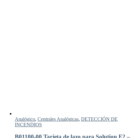
Analógico
,
Centrales Analógicas
,
DETECCIÓN DE
INCENDIOS
B01100-00 Tarjeta de lazo para Solution F2 –