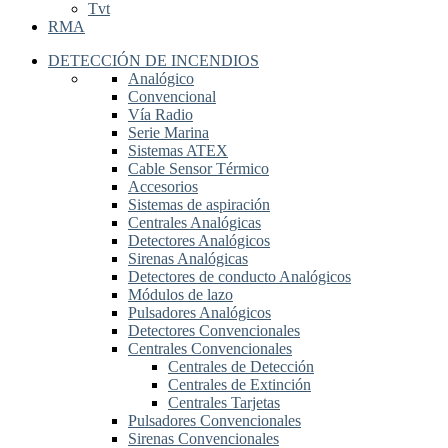
Tvt
RMA
DETECCIÓN DE INCENDIOS
Analógico
Convencional
Vía Radio
Serie Marina
Sistemas ATEX
Cable Sensor Térmico
Accesorios
Sistemas de aspiración
Centrales Analógicas
Detectores Analógicos
Sirenas Analógicas
Detectores de conducto Analógicos
Módulos de lazo
Pulsadores Analógicos
Detectores Convencionales
Centrales Convencionales
Centrales de Detección
Centrales de Extinción
Centrales Tarjetas
Pulsadores Convencionales
Sirenas Convencionales