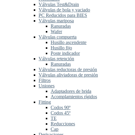
Válvulas Test&Drain
Válvulas de bola y vaciado
PC Reducidos para BIES
Válvulas mariposa
Ranuradas
Wafer
Válvulas compuerta
Husillo ascendente
Husillo fijo
Poste indicador
Válvulas retención
Ranuradas
Válvulas reductoras de presión
Válvulas aliviadoras de presión
Filtros
Uniones
Adaptadores de brida
Acomplamientos rígidos
Fitting
Codos 90º
Codos 45º
TE
Reducciones
Cap
Derivaciones