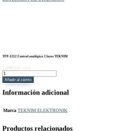
TFP-1212 Central analógica 2 lazos TEKNIM
1.188,
€
54
+ IVA
TFP-
1212
Añadir al carrito
Central
analógica
Información adicional
2
lazos
TEKNIM
cantidad
Marca
TEKNIM ELEKTRONIK
Productos relacionados