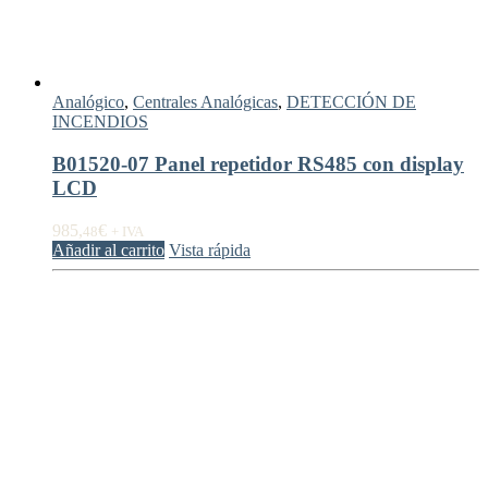
Analógico
,
Centrales Analógicas
,
DETECCIÓN DE
INCENDIOS
B01520-07 Panel repetidor RS485 con display
LCD
985,
€
48
+ IVA
Añadir al carrito
Vista rápida