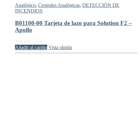
Analógico
,
Centrales Analógicas
,
DETECCIÓN DE
INCENDIOS
B01100-00 Tarjeta de lazo para Solution F2 –
Apollo
276,
€
98
+ IVA
Añadir al carrito
Vista rápida