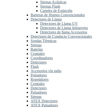
Sirenas Acústicas
Sirenas Flash
Carteles de Extinción
Barreras de Humos Convencionales
Detectores de Llama
Detectores de Llama UV
Detectores de Llama Infrarrojos
Detectores de llama Accesorios
Detectores de Conducto Convencionales
Sondas Térmicas
Sirenas
Baterías
Centrales
Coordinadores
Detectores
Flash
Accesorios vía radio
Pulsadores
Repetidores
Centrales
Detectores
Pulsadores
Sirenas
ATEX Detectores
ATEX Pulsadores