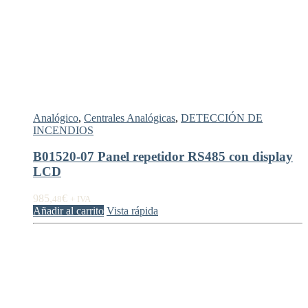
Analógico
,
Centrales Analógicas
,
DETECCIÓN DE
INCENDIOS
B01520-07 Panel repetidor RS485 con display
LCD
985,
€
48
+ IVA
Añadir al carrito
Vista rápida