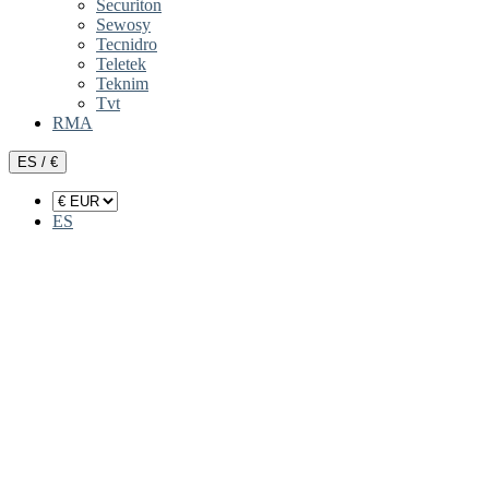
Securiton
Sewosy
Tecnidro
Teletek
Teknim
Tvt
RMA
ES / €
ES