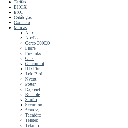
Tarifas
EHOX
EXO
Catálogos
Contacto
Marcas
Ajax
Apollo
Cerco 300EQ
Fierre
Firemiks
Gaer
Giacomini
HD Fire
Jade Bird
Nvent
Potter
Raphael
Reliable
Sanflo
Securiton
Sewosy
Tecnidro
Teletek
Teknim