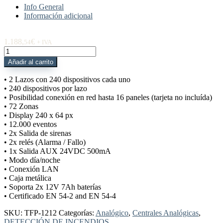
Info General
Información adicional
1.188,
€
54
+ IVA
TFP-
1212
Añadir al carrito
Central
analógica
• 2 Lazos con 240 dispositivos cada uno
2
• 240 dispositivos por lazo
lazos
• Posibilidad conexión en red hasta 16 paneles (tarjeta no incluída)
TEKNIM
• 72 Zonas
cantidad
• Display 240 x 64 px
• 12.000 eventos
• 2x Salida de sirenas
• 2x relés (Alarma / Fallo)
• 1x Salida AUX 24VDC 500mA
• Modo día/noche
• Conexión LAN
• Caja metálica
• Soporta 2x 12V 7Ah baterías
• Certificado EN 54-2 and EN 54-4
SKU:
TFP-1212
Categorías:
Analógico
,
Centrales Analógicas
,
DETECCIÓN DE INCENDIOS