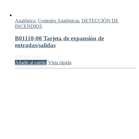
Analógico
,
Centrales Analógicas
,
DETECCIÓN DE
INCENDIOS
B01110-00 Tarjeta de expansión de
entradas/salidas
438,
€
47
+ IVA
Añadir al carrito
Vista rápida