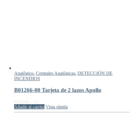
Analógico
,
Centrales Analógicas
,
DETECCIÓN DE
INCENDIOS
B01266-00 Tarjeta de 2 lazos Apollo
632,
€
99
+ IVA
Añadir al carrito
Vista rápida