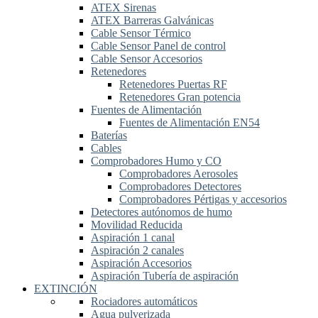
ATEX Sirenas
ATEX Barreras Galvánicas
Cable Sensor Térmico
Cable Sensor Panel de control
Cable Sensor Accesorios
Retenedores
Retenedores Puertas RF
Retenedores Gran potencia
Fuentes de Alimentación
Fuentes de Alimentación EN54
Baterías
Cables
Comprobadores Humo y CO
Comprobadores Aerosoles
Comprobadores Detectores
Comprobadores Pértigas y accesorios
Detectores autónomos de humo
Movilidad Reducida
Aspiración 1 canal
Aspiración 2 canales
Aspiración Accesorios
Aspiración Tubería de aspiración
EXTINCIÓN
Rociadores automáticos
Agua pulverizada