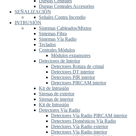
Durgas Centrales
Durgas Centrales Accesorios
SEÑALIZACIÓN
Señales Contra Incendio
INTRUSIÓN
Sistemas Cableados/Mixtos
Sistemas Fibra
Sistemas Vía Radio
Teclados
Centrales Módulos
Módulos expansores
Detectores de Interior
Detectores Rotura de cristal
Detectores DT interior
Detectores PIR interior
Detectores PIRCAM interior
Kit de Intrusión
Sirenas de exterior
Sirenas de interior
Kit de Intrusión
Detectores Vía Radio
Detectores Vía Radio PIRCAM interior
Detectores Domésticos Vía Radio
Detectores Vía Radio exterior
Detectores Vía Radio interior