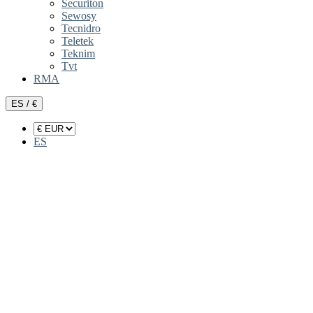
Securiton
Sewosy
Tecnidro
Teletek
Teknim
Tvt
RMA
ES / €
ES