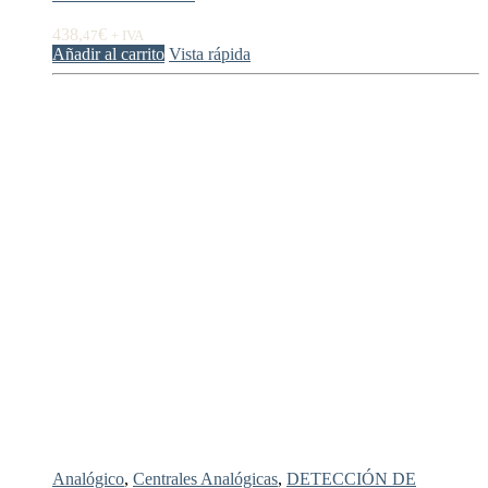
438,
€
47
+ IVA
Añadir al carrito
Vista rápida
Analógico
,
Centrales Analógicas
,
DETECCIÓN DE