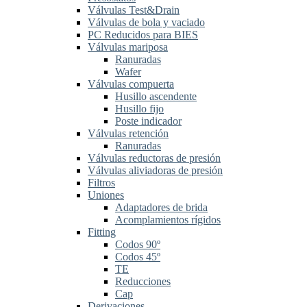
Válvulas Test&Drain
Válvulas de bola y vaciado
PC Reducidos para BIES
Válvulas mariposa
Ranuradas
Wafer
Válvulas compuerta
Husillo ascendente
Husillo fijo
Poste indicador
Válvulas retención
Ranuradas
Válvulas reductoras de presión
Válvulas aliviadoras de presión
Filtros
Uniones
Adaptadores de brida
Acomplamientos rígidos
Fitting
Codos 90º
Codos 45º
TE
Reducciones
Cap
Derivaciones