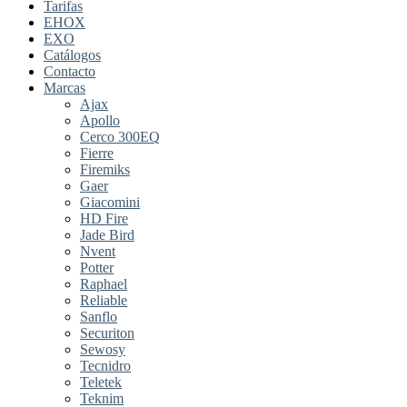
Tarifas
EHOX
EXO
Catálogos
Contacto
Marcas
Ajax
Apollo
Cerco 300EQ
Fierre
Firemiks
Gaer
Giacomini
HD Fire
Jade Bird
Nvent
Potter
Raphael
Reliable
Sanflo
Securiton
Sewosy
Tecnidro
Teletek
Teknim