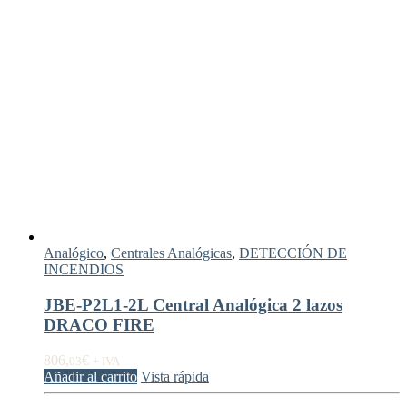
Analógico
,
Centrales Analógicas
,
DETECCIÓN DE
INCENDIOS
JBE-P2L1-2L Central Analógica 2 lazos
DRACO FIRE
806,
€
03
+ IVA
Añadir al carrito
Vista rápida