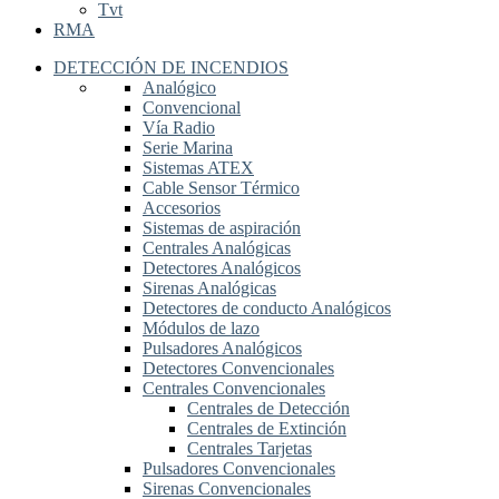
Tvt
RMA
DETECCIÓN DE INCENDIOS
Analógico
Convencional
Vía Radio
Serie Marina
Sistemas ATEX
Cable Sensor Térmico
Accesorios
Sistemas de aspiración
Centrales Analógicas
Detectores Analógicos
Sirenas Analógicas
Detectores de conducto Analógicos
Módulos de lazo
Pulsadores Analógicos
Detectores Convencionales
Centrales Convencionales
Centrales de Detección
Centrales de Extinción
Centrales Tarjetas
Pulsadores Convencionales
Sirenas Convencionales