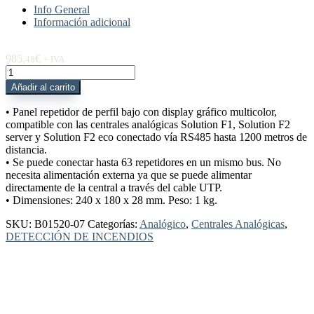
Info General
Información adicional
985,
€
48
+ IVA
B01520-
07
Añadir al carrito
Panel
repetidor
• Panel repetidor de perfil bajo con display gráfico multicolor,
RS485
compatible con las centrales analógicas Solution F1, Solution F2
con
server y Solution F2 eco conectado vía RS485 hasta 1200 metros de
display
distancia.
LCD
• Se puede conectar hasta 63 repetidores en un mismo bus. No
cantidad
necesita alimentación externa ya que se puede alimentar
directamente de la central a través del cable UTP.
• Dimensiones: 240 x 180 x 28 mm. Peso: 1 kg.
SKU:
B01520-07
Categorías:
Analógico
,
Centrales Analógicas
,
DETECCIÓN DE INCENDIOS