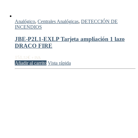
Analógico
,
Centrales Analógicas
,
DETECCIÓN DE
INCENDIOS
JBE-P2L1-EXLP Tarjeta ampliación 1 lazo
DRACO FIRE
151,
€
52
+ IVA
Añadir al carrito
Vista rápida