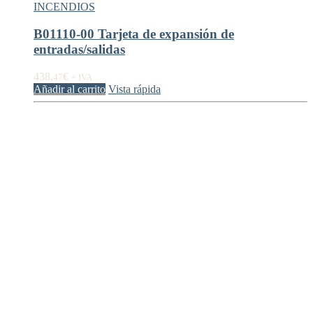
INCENDIOS
B01110-00 Tarjeta de expansión de
entradas/salidas
438,
€
47
+ IVA
Añadir al carrito
Vista rápida