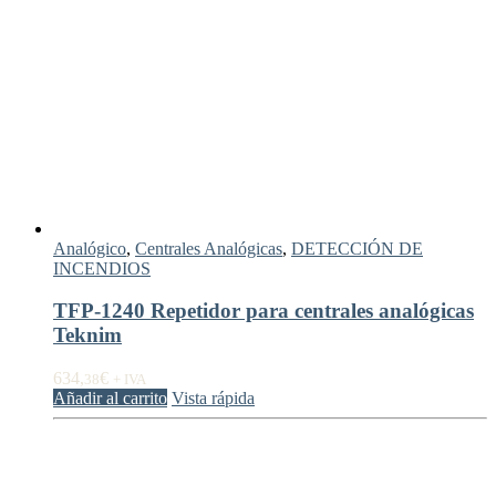
Analógico
,
Centrales Analógicas
,
DETECCIÓN DE
INCENDIOS
TFP-1240 Repetidor para centrales analógicas
Teknim
634,
€
38
+ IVA
Añadir al carrito
Vista rápida