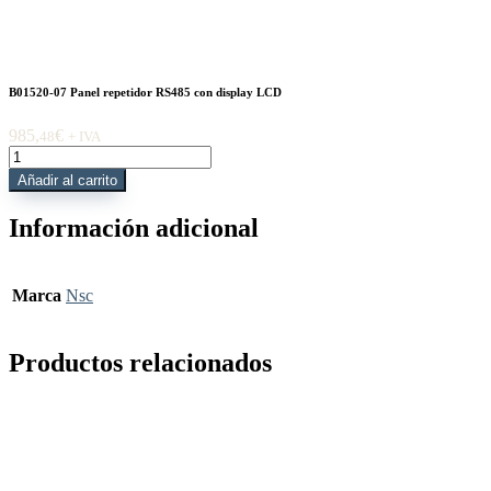
B01520-07 Panel repetidor RS485 con display LCD
985,
€
48
+ IVA
B01520-
07
Añadir al carrito
Panel
repetidor
Información adicional
RS485
con
display
LCD
Marca
Nsc
cantidad
Productos relacionados