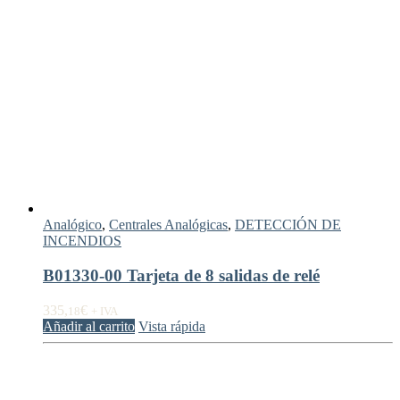
Analógico
,
Centrales Analógicas
,
DETECCIÓN DE
INCENDIOS
B01330-00 Tarjeta de 8 salidas de relé
335,
€
18
+ IVA
Añadir al carrito
Vista rápida