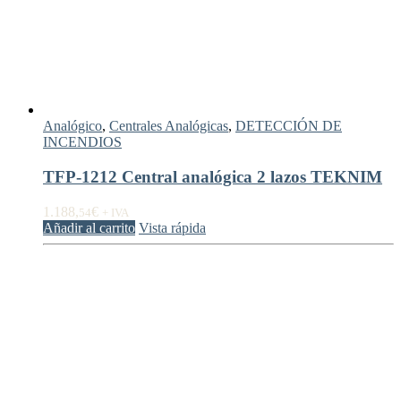
Analógico
,
Centrales Analógicas
,
DETECCIÓN DE
INCENDIOS
TFP-1212 Central analógica 2 lazos TEKNIM
1.188,
€
54
+ IVA
Añadir al carrito
Vista rápida