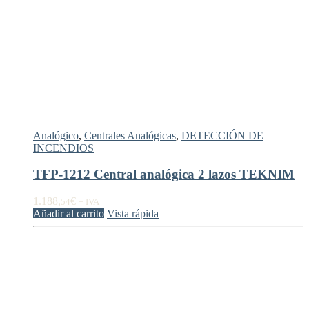
Analógico
,
Centrales Analógicas
,
DETECCIÓN DE
INCENDIOS
TFP-1212 Central analógica 2 lazos TEKNIM
1.188,
€
54
+ IVA
Añadir al carrito
Vista rápida