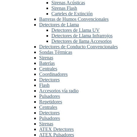
Sirenas Acústicas
Sirenas Flash
Carteles de Extinción
Barreras de Humos Convencionales
Detectores de Llama
Detectores de Llama UV
Detectores de Llama Infrarrojos
Detectores de llama Accesorios
Detectores de Conducto Convencionales
Sondas Térmicas
Sirenas
Baterías
Centrales
Coordinadores
Detectores
Flash
Accesorios vía radio
Pulsadores
Repetidores
Centrales
Detectores
Pulsadores
Sirenas
ATEX Detectores
ATEX Pulsadores