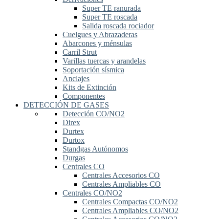
Super TE ranurada
Super TE roscada
Salida roscada rociador
Cuelgues y Abrazaderas
Abarcones y ménsulas
Carril Strut
Varillas tuercas y arandelas
Soportación sísmica
Anclajes
Kits de Extinción
Componentes
DETECCIÓN DE GASES
Detección CO/NO2
Direx
Durtex
Durtox
Standgas Autónomos
Durgas
Centrales CO
Centrales Accesorios CO
Centrales Ampliables CO
Centrales CO/NO2
Centrales Compactas CO/NO2
Centrales Ampliables CO/NO2