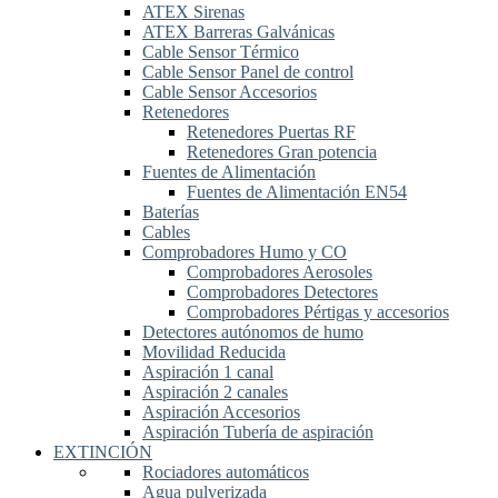
ATEX Sirenas
ATEX Barreras Galvánicas
Cable Sensor Térmico
Cable Sensor Panel de control
Cable Sensor Accesorios
Retenedores
Retenedores Puertas RF
Retenedores Gran potencia
Fuentes de Alimentación
Fuentes de Alimentación EN54
Baterías
Cables
Comprobadores Humo y CO
Comprobadores Aerosoles
Comprobadores Detectores
Comprobadores Pértigas y accesorios
Detectores autónomos de humo
Movilidad Reducida
Aspiración 1 canal
Aspiración 2 canales
Aspiración Accesorios
Aspiración Tubería de aspiración
EXTINCIÓN
Rociadores automáticos
Agua pulverizada