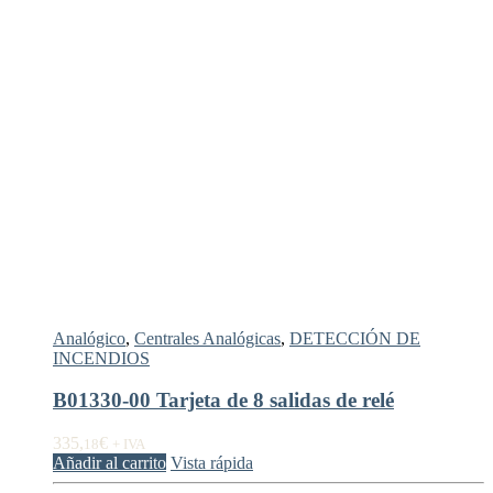
Analógico
,
Centrales Analógicas
,
DETECCIÓN DE
INCENDIOS
B01330-00 Tarjeta de 8 salidas de relé
335,
€
18
+ IVA
Añadir al carrito
Vista rápida