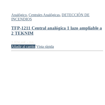
Analógico
,
Centrales Analógicas
,
DETECCIÓN DE
INCENDIOS
TFP-1211 Central analógica 1 lazo ampliable a
2 TEKNIM
1.024,
€
48
+ IVA
Añadir al carrito
Vista rápida