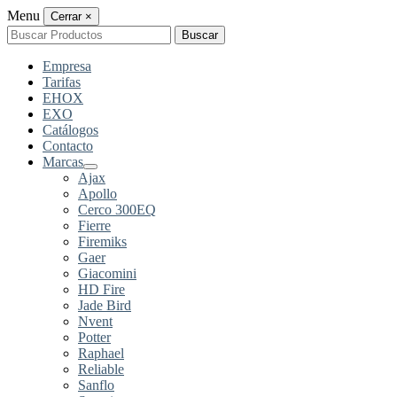
Menu
Cerrar
×
Buscar
Buscar
por:
Empresa
Tarifas
EHOX
EXO
Catálogos
Contacto
Marcas
Ajax
Apollo
Cerco 300EQ
Fierre
Firemiks
Gaer
Giacomini
HD Fire
Jade Bird
Nvent
Potter
Raphael
Reliable
Sanflo