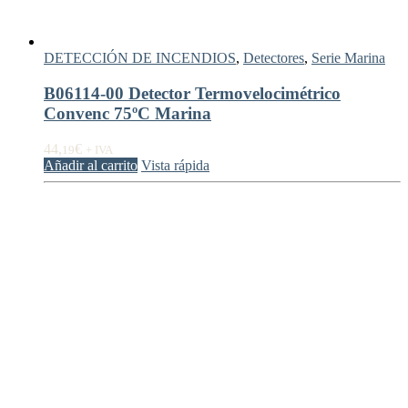
DETECCIÓN DE INCENDIOS
,
Detectores
,
Serie Marina
B06114-00 Detector Termovelocimétrico
Convenc 75ºC Marina
44,
€
19
+ IVA
Añadir al carrito
Vista rápida