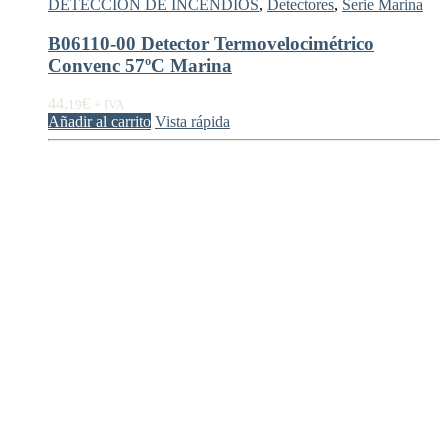
DETECCIÓN DE INCENDIOS
,
Detectores
,
Serie Marina
B06110-00 Detector Termovelocimétrico
Convenc 57ºC Marina
44,
€
19
+ IVA
Añadir al carrito
Vista rápida