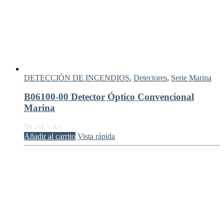
DETECCIÓN DE INCENDIOS
,
Detectores
,
Serie Marina
B06100-00 Detector Óptico Convencional
Marina
58,
€
43
+ IVA
Añadir al carrito
Vista rápida