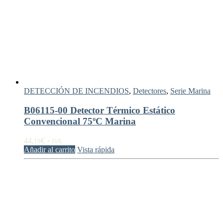
DETECCIÓN DE INCENDIOS
,
Detectores
,
Serie Marina
B06115-00 Detector Térmico Estático
Convencional 75ºC Marina
44,
€
19
+ IVA
Añadir al carrito
Vista rápida