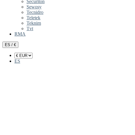
Securiton
Sewosy
Tecnidro
Teletek
Teknim
Tvt
RMA
ES / €
ES