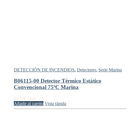
DETECCIÓN DE INCENDIOS
,
Detectores
,
Serie Marina
B06115-00 Detector Térmico Estático
Convencional 75ºC Marina
44,
€
19
+ IVA
Añadir al carrito
Vista rápida