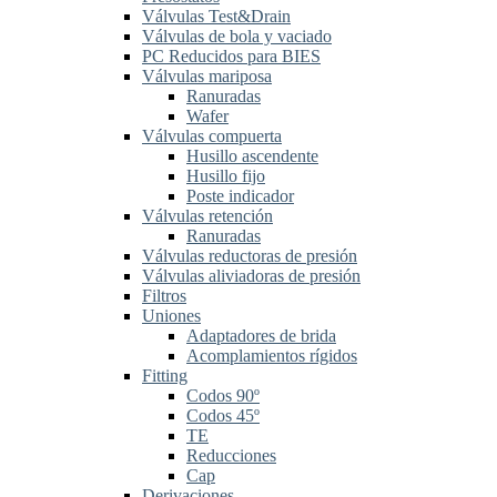
Válvulas Test&Drain
Válvulas de bola y vaciado
PC Reducidos para BIES
Válvulas mariposa
Ranuradas
Wafer
Válvulas compuerta
Husillo ascendente
Husillo fijo
Poste indicador
Válvulas retención
Ranuradas
Válvulas reductoras de presión
Válvulas aliviadoras de presión
Filtros
Uniones
Adaptadores de brida
Acomplamientos rígidos
Fitting
Codos 90º
Codos 45º
TE
Reducciones
Cap
Derivaciones