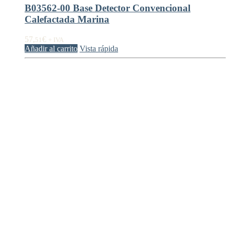
B03562-00 Base Detector Convencional
Calefactada Marina
57,
€
51
+ IVA
Añadir al carrito
Vista rápida