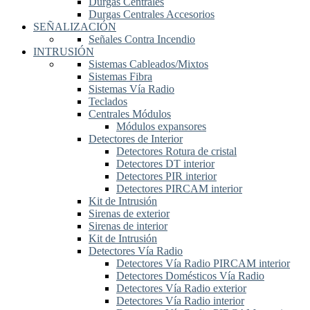
Durgas Centrales
Durgas Centrales Accesorios
SEÑALIZACIÓN
Señales Contra Incendio
INTRUSIÓN
Sistemas Cableados/Mixtos
Sistemas Fibra
Sistemas Vía Radio
Teclados
Centrales Módulos
Módulos expansores
Detectores de Interior
Detectores Rotura de cristal
Detectores DT interior
Detectores PIR interior
Detectores PIRCAM interior
Kit de Intrusión
Sirenas de exterior
Sirenas de interior
Kit de Intrusión
Detectores Vía Radio
Detectores Vía Radio PIRCAM interior
Detectores Domésticos Vía Radio
Detectores Vía Radio exterior
Detectores Vía Radio interior