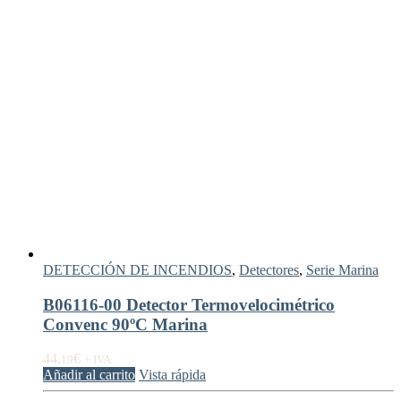
DETECCIÓN DE INCENDIOS
,
Detectores
,
Serie Marina
B06116-00 Detector Termovelocimétrico
Convenc 90ºC Marina
44,
€
19
+ IVA
Añadir al carrito
Vista rápida