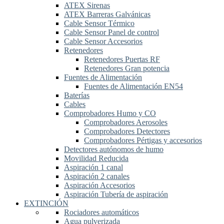
ATEX Sirenas
ATEX Barreras Galvánicas
Cable Sensor Térmico
Cable Sensor Panel de control
Cable Sensor Accesorios
Retenedores
Retenedores Puertas RF
Retenedores Gran potencia
Fuentes de Alimentación
Fuentes de Alimentación EN54
Baterías
Cables
Comprobadores Humo y CO
Comprobadores Aerosoles
Comprobadores Detectores
Comprobadores Pértigas y accesorios
Detectores autónomos de humo
Movilidad Reducida
Aspiración 1 canal
Aspiración 2 canales
Aspiración Accesorios
Aspiración Tubería de aspiración
EXTINCIÓN
Rociadores automáticos
Agua pulverizada