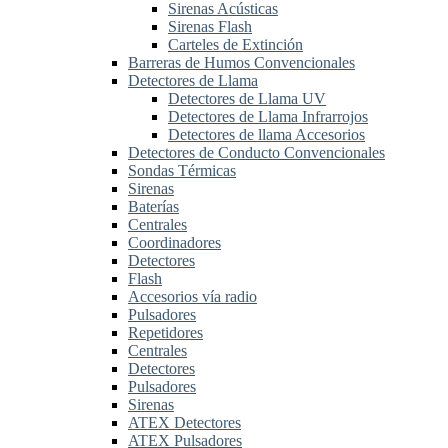
Sirenas Acústicas
Sirenas Flash
Carteles de Extinción
Barreras de Humos Convencionales
Detectores de Llama
Detectores de Llama UV
Detectores de Llama Infrarrojos
Detectores de llama Accesorios
Detectores de Conducto Convencionales
Sondas Térmicas
Sirenas
Baterías
Centrales
Coordinadores
Detectores
Flash
Accesorios vía radio
Pulsadores
Repetidores
Centrales
Detectores
Pulsadores
Sirenas
ATEX Detectores
ATEX Pulsadores