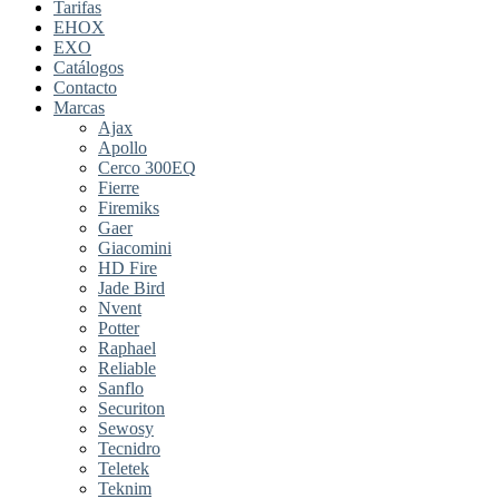
Tarifas
EHOX
EXO
Catálogos
Contacto
Marcas
Ajax
Apollo
Cerco 300EQ
Fierre
Firemiks
Gaer
Giacomini
HD Fire
Jade Bird
Nvent
Potter
Raphael
Reliable
Sanflo
Securiton
Sewosy
Tecnidro
Teletek
Teknim