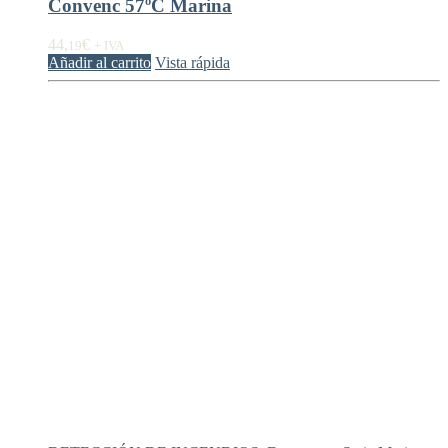
Convenc 57ºC Marina
44,
€
19
+ IVA
Añadir al carrito
Vista rápida