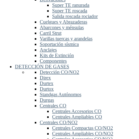
Super TE ranurada
Super TE roscada
Salida roscada rociador
Cuelgues y Abrazaderas
Abarcones y ménsulas
Carril Strut
Varillas tuercas y arandelas
Soportación sísmica
Anclajes
Kits de Extinción
Componentes
DETECCIÓN DE GASES
Detección CO/NO2
Direx
Durtex
Durtox
Standgas Autónomos
Durgas
Centrales CO
Centrales Accesorios CO
Centrales Ampliables CO
Centrales CO/NO2
Centrales Compactas CO/NO2
Centrales Ampliables CO/NO2