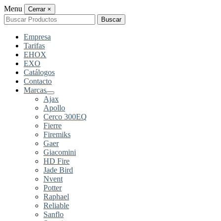
Menu
Cerrar
×
Buscar
Buscar
por:
Empresa
Tarifas
EHOX
EXO
Catálogos
Contacto
Marcas
Ajax
Apollo
Cerco 300EQ
Fierre
Firemiks
Gaer
Giacomini
HD Fire
Jade Bird
Nvent
Potter
Raphael
Reliable
Sanflo