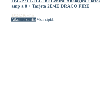
JBE-P2L1-2LE+IO Central Analógica 2 lazos
amp a 8 + Tarjeta 2E/4E DRACO FIRE
1.024,
€
54
+ IVA
Añadir al carrito
Vista rápida