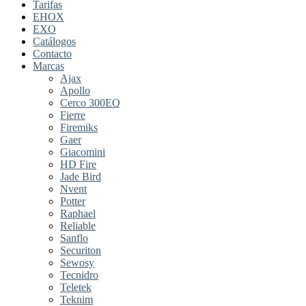
Tarifas
EHOX
EXO
Catálogos
Contacto
Marcas
Ajax
Apollo
Cerco 300EQ
Fierre
Firemiks
Gaer
Giacomini
HD Fire
Jade Bird
Nvent
Potter
Raphael
Reliable
Sanflo
Securiton
Sewosy
Tecnidro
Teletek
Teknim