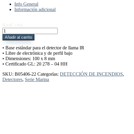
Info General
Información adicional
9,
€
91
+ IVA
B05406-
22
Añadir al carrito
Base
Detector
• Base estándar para el detector de llama IR
Llama
• Libre de electrónica y de perfil bajo
IR
• Dimensiones: 100 x 8 mm
Certificado
• Certificado GL: 20 278 – 04 HH
Marina
cantidad
SKU:
B05406-22
Categorías:
DETECCIÓN DE INCENDIOS
,
Detectores
,
Serie Marina