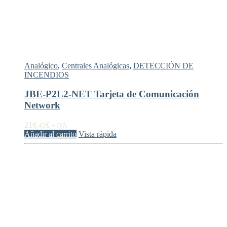
Analógico
,
Centrales Analógicas
,
DETECCIÓN DE
INCENDIOS
JBE-P2L2-NET Tarjeta de Comunicación
Network
216,
€
45
+ IVA
Añadir al carrito
Vista rápida