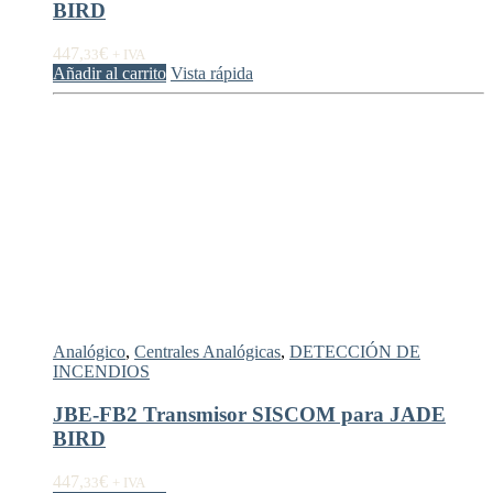
BIRD
447,
€
33
+ IVA
Añadir al carrito
Vista rápida
Analógico
,
Centrales Analógicas
,
DETECCIÓN DE
INCENDIOS
JBE-FB2 Transmisor SISCOM para JADE
BIRD
447,
€
33
+ IVA