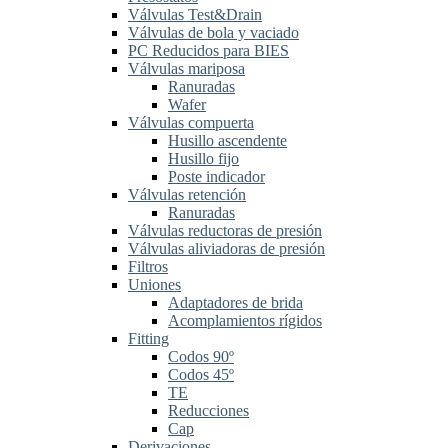
Válvulas Test&Drain
Válvulas de bola y vaciado
PC Reducidos para BIES
Válvulas mariposa
Ranuradas
Wafer
Válvulas compuerta
Husillo ascendente
Husillo fijo
Poste indicador
Válvulas retención
Ranuradas
Válvulas reductoras de presión
Válvulas aliviadoras de presión
Filtros
Uniones
Adaptadores de brida
Acomplamientos rígidos
Fitting
Codos 90º
Codos 45º
TE
Reducciones
Cap
Derivaciones