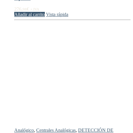
276,
€
98
+ IVA
Añadir al carrito
Vista rápida
Analógico
,
Centrales Analógicas
,
DETECCIÓN DE