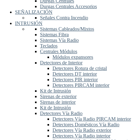
Durgas Centrales
Durgas Centrales Accesorios
SEÑALIZACIÓN
Señales Contra Incendio
INTRUSIÓN
Sistemas Cableados/Mixtos
Sistemas Fibra
Sistemas Vía Radio
Teclados
Centrales Módulos
Módulos expansores
Detectores de Interior
Detectores Rotura de cristal
Detectores DT interior
Detectores PIR interior
Detectores PIRCAM interior
Kit de Intrusión
Sirenas de exterior
Sirenas de interior
Kit de Intrusión
Detectores Vía Radio
Detectores Vía Radio PIRCAM interior
Detectores Domésticos Vía Radio
Detectores Vía Radio exterior
Detectores Vía Radio interior