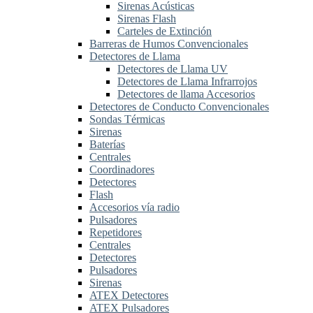
Sirenas Acústicas
Sirenas Flash
Carteles de Extinción
Barreras de Humos Convencionales
Detectores de Llama
Detectores de Llama UV
Detectores de Llama Infrarrojos
Detectores de llama Accesorios
Detectores de Conducto Convencionales
Sondas Térmicas
Sirenas
Baterías
Centrales
Coordinadores
Detectores
Flash
Accesorios vía radio
Pulsadores
Repetidores
Centrales
Detectores
Pulsadores
Sirenas
ATEX Detectores
ATEX Pulsadores