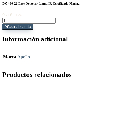
B05406-22 Base Detector Llama IR Certificado Marina
9,
€
91
+ IVA
B05406-
22
Añadir al carrito
Base
Detector
Información adicional
Llama
IR
Certificado
Marina
Marca
Apollo
cantidad
Productos relacionados