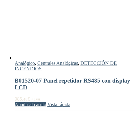
Analógico
,
Centrales Analógicas
,
DETECCIÓN DE
INCENDIOS
B01520-07 Panel repetidor RS485 con display
LCD
985,
€
48
+ IVA
Añadir al carrito
Vista rápida