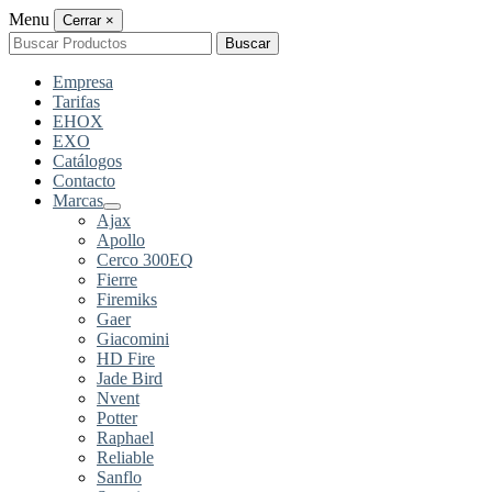
Menu
Cerrar
×
Buscar
Buscar
por:
Empresa
Tarifas
EHOX
EXO
Catálogos
Contacto
Marcas
Ajax
Apollo
Cerco 300EQ
Fierre
Firemiks
Gaer
Giacomini
HD Fire
Jade Bird
Nvent
Potter
Raphael
Reliable
Sanflo