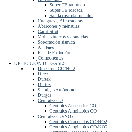
Super TE ranurada
Super TE roscada
Salida roscada rociador
Cuelgues y Abrazaderas
Abarcones y ménsulas
Carril Strut
Varillas tuercas y arandelas
Soportación sísmica
Anclajes
Kits de Extinción
Componentes
DETECCIÓN DE GASES
Detección CO/NO2
Direx
Durtex
Durtox
Standgas Autónomos
Durgas
Centrales CO
Centrales Accesorios CO
Centrales Ampliables CO
Centrales CO/NO2
Centrales Compactas CO/NO2
Centrales Ampliables CO/NO2