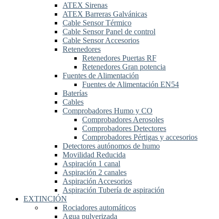
ATEX Sirenas
ATEX Barreras Galvánicas
Cable Sensor Térmico
Cable Sensor Panel de control
Cable Sensor Accesorios
Retenedores
Retenedores Puertas RF
Retenedores Gran potencia
Fuentes de Alimentación
Fuentes de Alimentación EN54
Baterías
Cables
Comprobadores Humo y CO
Comprobadores Aerosoles
Comprobadores Detectores
Comprobadores Pértigas y accesorios
Detectores autónomos de humo
Movilidad Reducida
Aspiración 1 canal
Aspiración 2 canales
Aspiración Accesorios
Aspiración Tubería de aspiración
EXTINCIÓN
Rociadores automáticos
Agua pulverizada