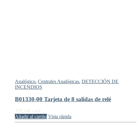
Analógico
,
Centrales Analógicas
,
DETECCIÓN DE
INCENDIOS
B01330-00 Tarjeta de 8 salidas de relé
335,
€
18
+ IVA
Añadir al carrito
Vista rápida