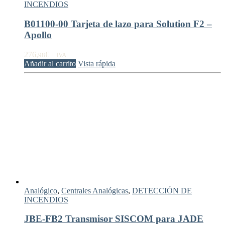
INCENDIOS
B01100-00 Tarjeta de lazo para Solution F2 –
Apollo
276,
€
98
+ IVA
Añadir al carrito
Vista rápida
Analógico
,
Centrales Analógicas
,
DETECCIÓN DE
INCENDIOS
JBE-FB2 Transmisor SISCOM para JADE