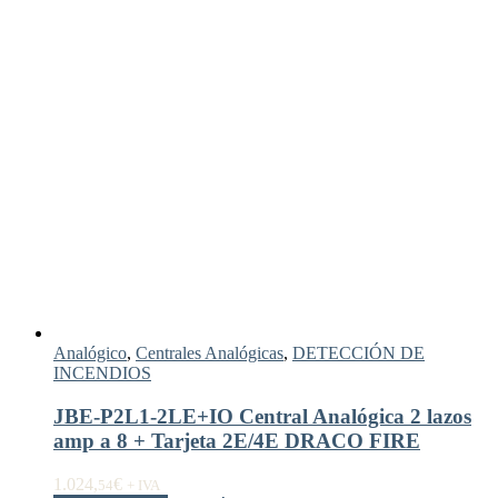
Analógico
,
Centrales Analógicas
,
DETECCIÓN DE
INCENDIOS
JBE-P2L1-2LE+IO Central Analógica 2 lazos
amp a 8 + Tarjeta 2E/4E DRACO FIRE
1.024,
€
54
+ IVA