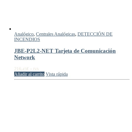
Analógico
,
Centrales Analógicas
,
DETECCIÓN DE
INCENDIOS
JBE-P2L2-NET Tarjeta de Comunicación
Network
216,
€
45
+ IVA
Añadir al carrito
Vista rápida