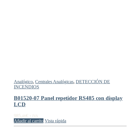
Analógico
,
Centrales Analógicas
,
DETECCIÓN DE
INCENDIOS
B01520-07 Panel repetidor RS485 con display
LCD
985,
€
48
+ IVA
Añadir al carrito
Vista rápida