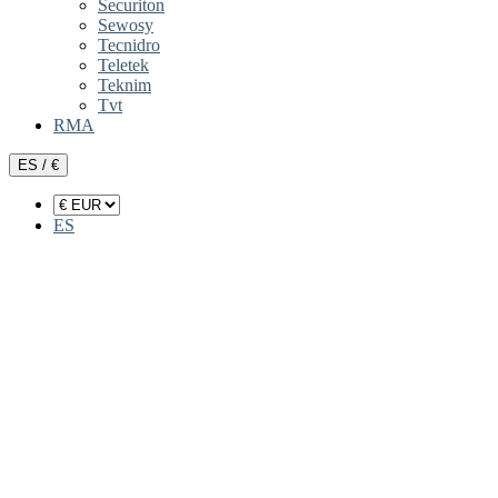
Securiton
Sewosy
Tecnidro
Teletek
Teknim
Tvt
RMA
ES / €
ES