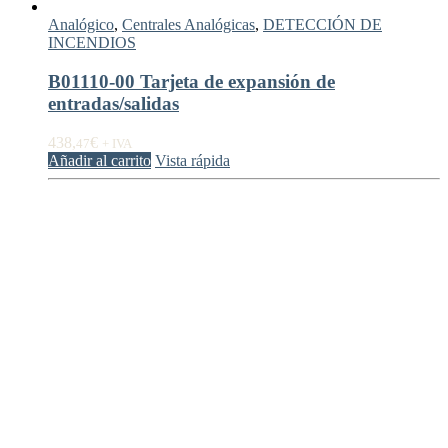
Analógico
,
Centrales Analógicas
,
DETECCIÓN DE
INCENDIOS
B01110-00 Tarjeta de expansión de
entradas/salidas
438,
€
47
+ IVA
Añadir al carrito
Vista rápida