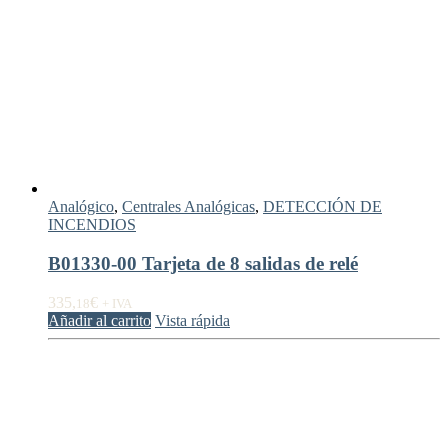
Analógico
,
Centrales Analógicas
,
DETECCIÓN DE
INCENDIOS
B01330-00 Tarjeta de 8 salidas de relé
335,
€
18
+ IVA
Añadir al carrito
Vista rápida