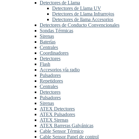
Detectores de Llama
Detectores de Llama UV
Detectores de Llama Infrarrojos
Detectores de llama Accesorios
Detectores de Conducto Convencionales
Sondas Térmicas
Sirenas
Baterías
Centrales
Coordinadores
Detectores
Flash
Accesorios vía radio
Pulsadores
Repetidores
Centrales
Detectores
Pulsadores
Sirenas
ATEX Detectores
ATEX Pulsadores
ATEX Sirenas
ATEX Barreras Galvánicas
Cable Sensor Térmico
Cable Sensor Panel de control