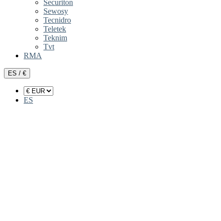
Securiton
Sewosy
Tecnidro
Teletek
Teknim
Tvt
RMA
ES / €
ES