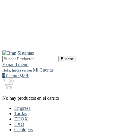
Buscar
Buscar
por:
Expand menu
Mi Cuenta
Hola, Inicia sesión
0
0,00€
Carrito
No hay productos en el carrito
Empresa
Tarifas
EHOX
EXO
Catálogos