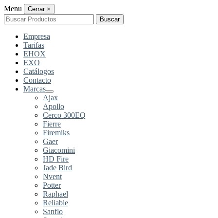
Menu
Cerrar
×
Buscar
Buscar
por:
Empresa
Tarifas
EHOX
EXO
Catálogos
Contacto
Marcas
Ajax
Apollo
Cerco 300EQ
Fierre
Firemiks
Gaer
Giacomini
HD Fire
Jade Bird
Nvent
Potter
Raphael
Reliable
Sanflo