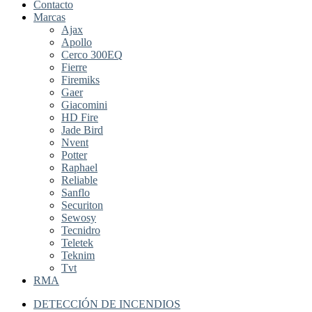
Contacto
Marcas
Ajax
Apollo
Cerco 300EQ
Fierre
Firemiks
Gaer
Giacomini
HD Fire
Jade Bird
Nvent
Potter
Raphael
Reliable
Sanflo
Securiton
Sewosy
Tecnidro
Teletek
Teknim
Tvt
RMA
DETECCIÓN DE INCENDIOS