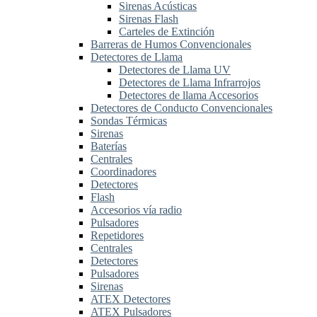
Sirenas Acústicas
Sirenas Flash
Carteles de Extinción
Barreras de Humos Convencionales
Detectores de Llama
Detectores de Llama UV
Detectores de Llama Infrarrojos
Detectores de llama Accesorios
Detectores de Conducto Convencionales
Sondas Térmicas
Sirenas
Baterías
Centrales
Coordinadores
Detectores
Flash
Accesorios vía radio
Pulsadores
Repetidores
Centrales
Detectores
Pulsadores
Sirenas
ATEX Detectores
ATEX Pulsadores