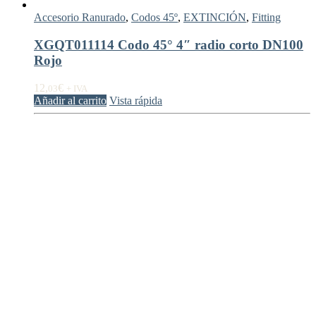
Accesorio Ranurado
,
Codos 45º
,
EXTINCIÓN
,
Fitting
XGQT011114 Codo 45° 4″ radio corto DN100
Rojo
12,
€
03
+ IVA
Añadir al carrito
Vista rápida