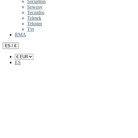
Securiton
Sewosy
Tecnidro
Teletek
Teknim
Tvt
RMA
ES / €
ES