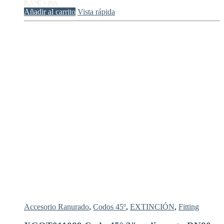
8,
€
57
+ IVA
Añadir al carrito
Vista rápida
Accesorio Ranurado
,
Codos 45º
,
EXTINCIÓN
,
Fitting