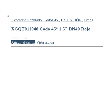
Accesorio Ranurado
,
Codos 45º
,
EXTINCIÓN
,
Fitting
XGQT011048 Codo 45° 1.5″ DN40 Rojo
3,
€
33
+ IVA
Añadir al carrito
Vista rápida