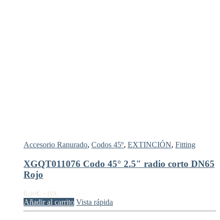
Accesorio Ranurado
,
Codos 45º
,
EXTINCIÓN
,
Fitting
XGQT011076 Codo 45° 2.5″ radio corto DN65
Rojo
6,
€
99
+ IVA
Añadir al carrito
Vista rápida