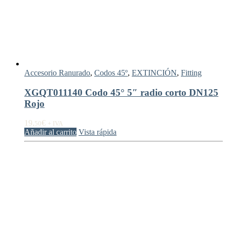
Accesorio Ranurado
,
Codos 45º
,
EXTINCIÓN
,
Fitting
XGQT011140 Codo 45° 5″ radio corto DN125
Rojo
19,
€
50
+ IVA
Añadir al carrito
Vista rápida