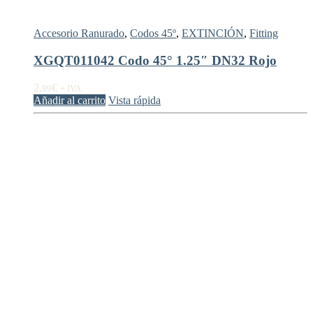
Accesorio Ranurado
,
Codos 45º
,
EXTINCIÓN
,
Fitting
XGQT011042 Codo 45° 1.25″ DN32 Rojo
2,
€
99
+ IVA
Añadir al carrito
Vista rápida