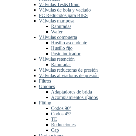
Válvulas Test&Drain
Válvulas de bola y vaciado
PC Reducidos para BIES
Válvulas mariposa
Ranuradas
Wafer
Válvulas compuerta
Husillo ascendente
Husillo fijo
Poste indicador
Válvulas retención
Ranuradas
Válvulas reductoras de presión
Válvulas aliviadoras de presión
Filtros
Uniones
Adaptadores de brida
Acomplamientos rígidos
Fitting
Codos 90º
Codos 45º
TE
Reducciones
Cap
Derivaciones