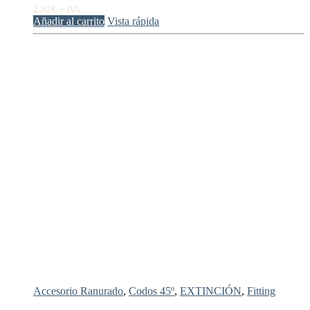
2,
€
62
+ IVA
Añadir al carrito
Vista rápida
Accesorio Ranurado
,
Codos 45º
,
EXTINCIÓN
,
Fitting