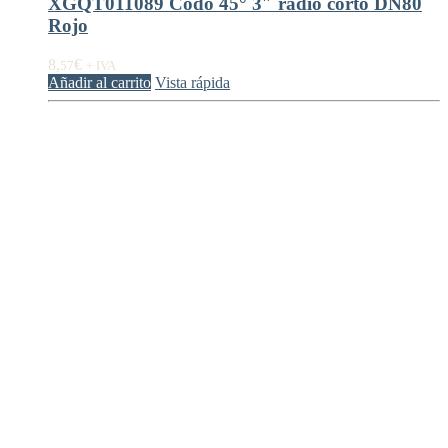
XGQT011089 Codo 45° 3″ radio corto DN80
Rojo
8,
€
57
+ IVA
Añadir al carrito
Vista rápida