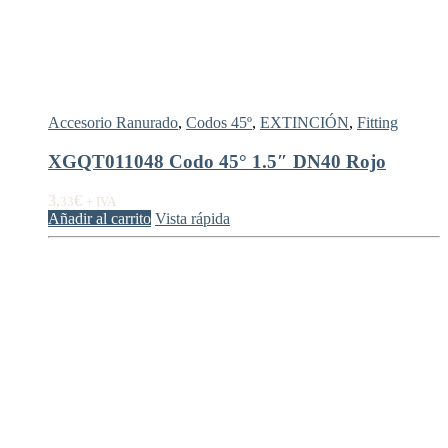
Accesorio Ranurado
,
Codos 45º
,
EXTINCIÓN
,
Fitting
XGQT011048 Codo 45° 1.5″ DN40 Rojo
3,
€
33
+ IVA
Añadir al carrito
Vista rápida