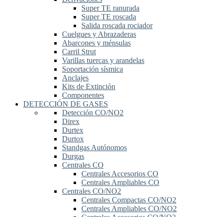
Super TE ranurada
Super TE roscada
Salida roscada rociador
Cuelgues y Abrazaderas
Abarcones y ménsulas
Carril Strut
Varillas tuercas y arandelas
Soportación sísmica
Anclajes
Kits de Extinción
Componentes
DETECCIÓN DE GASES
Detección CO/NO2
Direx
Durtex
Durtox
Standgas Autónomos
Durgas
Centrales CO
Centrales Accesorios CO
Centrales Ampliables CO
Centrales CO/NO2
Centrales Compactas CO/NO2
Centrales Ampliables CO/NO2