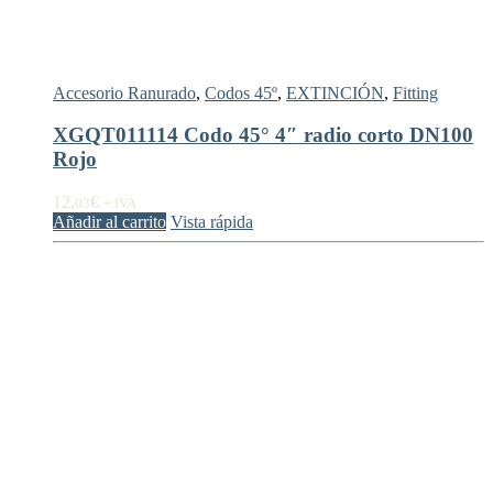
Accesorio Ranurado
,
Codos 45º
,
EXTINCIÓN
,
Fitting
XGQT011114 Codo 45° 4″ radio corto DN100
Rojo
12,
€
03
+ IVA
Añadir al carrito
Vista rápida