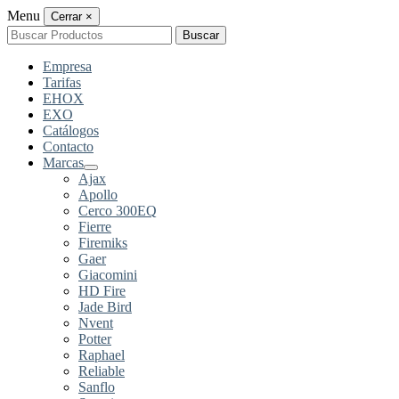
Menu
Cerrar
×
Buscar
Buscar
por:
Empresa
Tarifas
EHOX
EXO
Catálogos
Contacto
Marcas
Ajax
Apollo
Cerco 300EQ
Fierre
Firemiks
Gaer
Giacomini
HD Fire
Jade Bird
Nvent
Potter
Raphael
Reliable
Sanflo