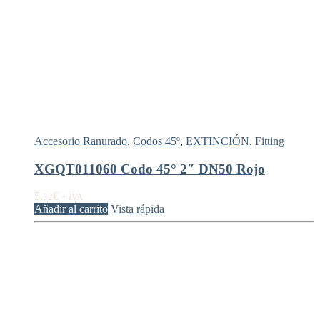
Accesorio Ranurado
,
Codos 45º
,
EXTINCIÓN
,
Fitting
XGQT011060 Codo 45° 2″ DN50 Rojo
5,
€
32
+ IVA
Añadir al carrito
Vista rápida