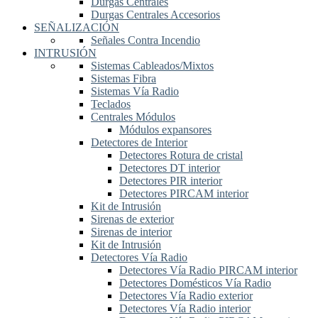
Durgas Centrales
Durgas Centrales Accesorios
SEÑALIZACIÓN
Señales Contra Incendio
INTRUSIÓN
Sistemas Cableados/Mixtos
Sistemas Fibra
Sistemas Vía Radio
Teclados
Centrales Módulos
Módulos expansores
Detectores de Interior
Detectores Rotura de cristal
Detectores DT interior
Detectores PIR interior
Detectores PIRCAM interior
Kit de Intrusión
Sirenas de exterior
Sirenas de interior
Kit de Intrusión
Detectores Vía Radio
Detectores Vía Radio PIRCAM interior
Detectores Domésticos Vía Radio
Detectores Vía Radio exterior
Detectores Vía Radio interior