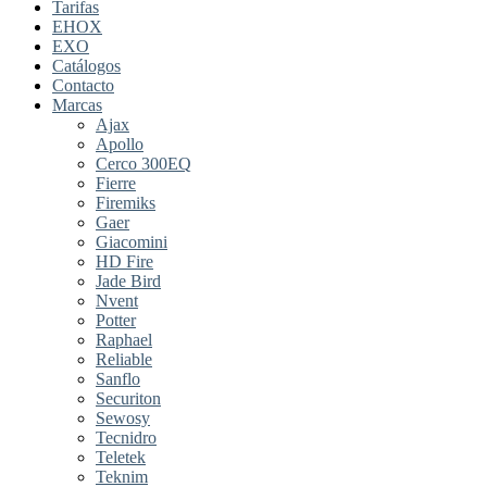
Tarifas
EHOX
EXO
Catálogos
Contacto
Marcas
Ajax
Apollo
Cerco 300EQ
Fierre
Firemiks
Gaer
Giacomini
HD Fire
Jade Bird
Nvent
Potter
Raphael
Reliable
Sanflo
Securiton
Sewosy
Tecnidro
Teletek
Teknim