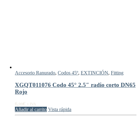
Accesorio Ranurado
,
Codos 45º
,
EXTINCIÓN
,
Fitting
XGQT011076 Codo 45° 2.5″ radio corto DN65
Rojo
6,
€
99
+ IVA
Añadir al carrito
Vista rápida