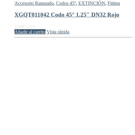
Accesorio Ranurado
,
Codos 45º
,
EXTINCIÓN
,
Fitting
XGQT011042 Codo 45° 1.25″ DN32 Rojo
2,
€
99
+ IVA
Añadir al carrito
Vista rápida