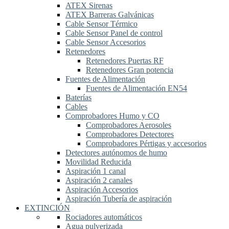
ATEX Sirenas
ATEX Barreras Galvánicas
Cable Sensor Térmico
Cable Sensor Panel de control
Cable Sensor Accesorios
Retenedores
Retenedores Puertas RF
Retenedores Gran potencia
Fuentes de Alimentación
Fuentes de Alimentación EN54
Baterías
Cables
Comprobadores Humo y CO
Comprobadores Aerosoles
Comprobadores Detectores
Comprobadores Pértigas y accesorios
Detectores autónomos de humo
Movilidad Reducida
Aspiración 1 canal
Aspiración 2 canales
Aspiración Accesorios
Aspiración Tubería de aspiración
EXTINCIÓN
Rociadores automáticos
Agua pulverizada