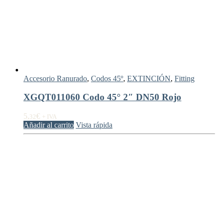
Accesorio Ranurado
,
Codos 45º
,
EXTINCIÓN
,
Fitting
XGQT011060 Codo 45° 2″ DN50 Rojo
5,
€
32
+ IVA
Añadir al carrito
Vista rápida