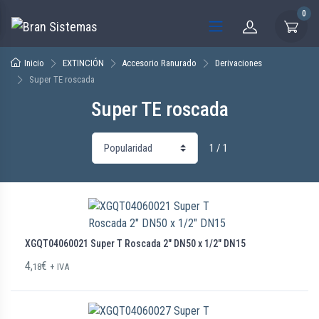
0
Inicio
EXTINCIÓN
Accesorio Ranurado
Derivaciones
Super TE roscada
Super TE roscada
1 / 1
XGQT04060021 Super T Roscada 2″ DN50 x 1/2″ DN15
4,
€
18
+ IVA