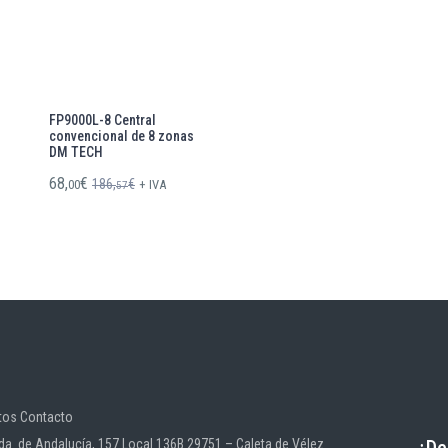
FP9000L-8 Central
convencional de 8 zonas
DM TECH
68,
€
186,
€
00
+ IVA
57
tos Contacto
¿De
da. de Andalucía, 157 Local 136B 29751 – Caleta de Vélez