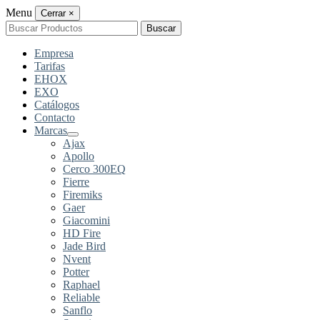
Menu
Cerrar
×
Buscar
Buscar
por:
Empresa
Tarifas
EHOX
EXO
Catálogos
Contacto
Marcas
Ajax
Apollo
Cerco 300EQ
Fierre
Firemiks
Gaer
Giacomini
HD Fire
Jade Bird
Nvent
Potter
Raphael
Reliable
Sanflo