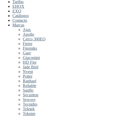
Tarifas
EHOX
EXO
Catálogos
Contacto
Marcas
Ajax
Apollo
Cerco 300EQ
Fierre
Firemiks
Gaer
Giacomini
HD Fire
Jade Bird
Nvent
Potter
Raphael
Reliable
Sanflo
Securiton
Sewosy
Tecnidro
Teletek
Teknim