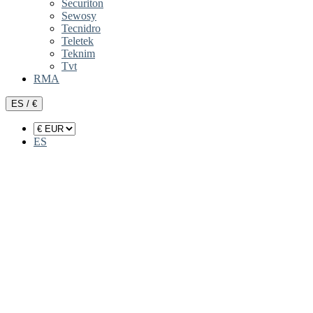
Securiton
Sewosy
Tecnidro
Teletek
Teknim
Tvt
RMA
ES / €
ES