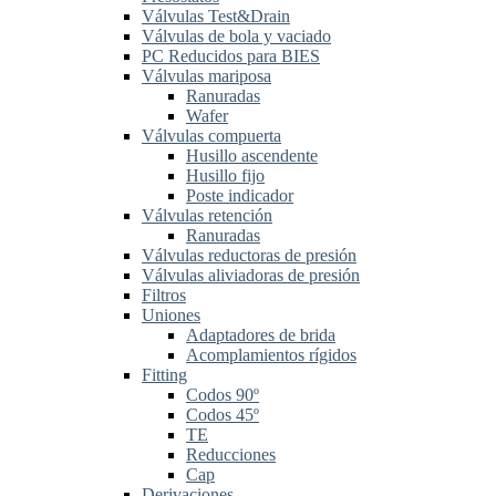
Válvulas Test&Drain
Válvulas de bola y vaciado
PC Reducidos para BIES
Válvulas mariposa
Ranuradas
Wafer
Válvulas compuerta
Husillo ascendente
Husillo fijo
Poste indicador
Válvulas retención
Ranuradas
Válvulas reductoras de presión
Válvulas aliviadoras de presión
Filtros
Uniones
Adaptadores de brida
Acomplamientos rígidos
Fitting
Codos 90º
Codos 45º
TE
Reducciones
Cap
Derivaciones