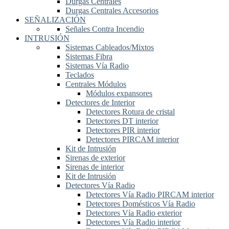
Durgas Centrales
Durgas Centrales Accesorios
SEÑALIZACIÓN
Señales Contra Incendio
INTRUSIÓN
Sistemas Cableados/Mixtos
Sistemas Fibra
Sistemas Vía Radio
Teclados
Centrales Módulos
Módulos expansores
Detectores de Interior
Detectores Rotura de cristal
Detectores DT interior
Detectores PIR interior
Detectores PIRCAM interior
Kit de Intrusión
Sirenas de exterior
Sirenas de interior
Kit de Intrusión
Detectores Vía Radio
Detectores Vía Radio PIRCAM interior
Detectores Domésticos Vía Radio
Detectores Vía Radio exterior
Detectores Vía Radio interior