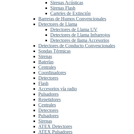
Sirenas Acústicas
Sirenas Flash
Carteles de Extinción
Barreras de Humos Convencionales
Detectores de Llama
Detectores de Llama UV
Detectores de Llama Infrarrojos
Detectores de llama Accesorios
Detectores de Conducto Convencionales
Sondas Térmicas
Sirenas
Baterías
Centrales
Coordinadores
Detectores
Flash
Accesorios vía radio
Pulsadores
Repetidores
Centrales
Detectores
Pulsadores
Sirenas
ATEX Detectores
ATEX Pulsadores