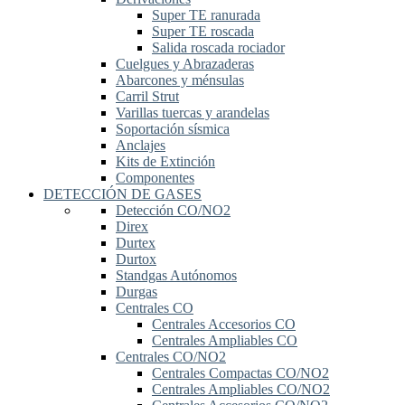
Super TE ranurada
Super TE roscada
Salida roscada rociador
Cuelgues y Abrazaderas
Abarcones y ménsulas
Carril Strut
Varillas tuercas y arandelas
Soportación sísmica
Anclajes
Kits de Extinción
Componentes
DETECCIÓN DE GASES
Detección CO/NO2
Direx
Durtex
Durtox
Standgas Autónomos
Durgas
Centrales CO
Centrales Accesorios CO
Centrales Ampliables CO
Centrales CO/NO2
Centrales Compactas CO/NO2
Centrales Ampliables CO/NO2