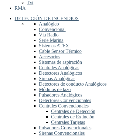
Tvt
RMA
DETECCIÓN DE INCENDIOS
Analógico
Convencional
Vía Radio
Serie Marina
Sistemas ATEX
Cable Sensor Térmico
Accesorios
Sistemas de aspiración
Centrales Analógicas
Detectores Analógicos
Sirenas Analógicas
Detectores de conducto Analógicos
Módulos de lazo
Pulsadores Analógicos
Detectores Convencionales
Centrales Convencionales
Centrales de Detección
Centrales de Extinción
Centrales Tarjetas
Pulsadores Convencionales
Sirenas Convencionales