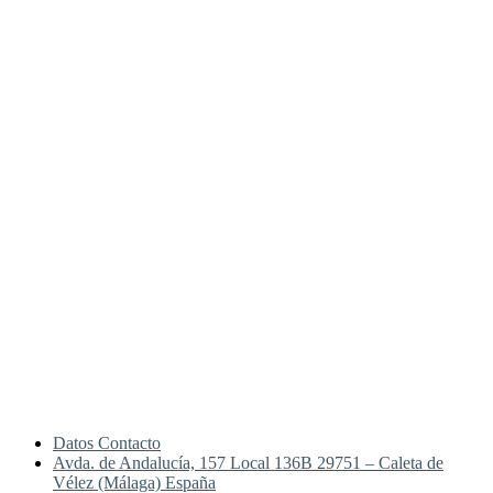
Datos Contacto
Avda. de Andalucía, 157 Local 136B 29751 – Caleta de
Vélez (Málaga) España