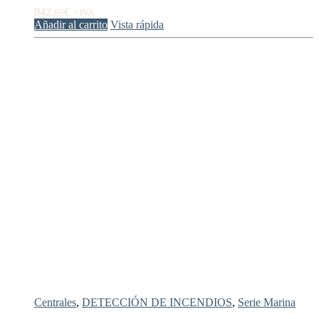
942,
€
89
+ IVA
Añadir al carrito
Vista rápida
Centrales
,
DETECCIÓN DE INCENDIOS
,
Serie Marina