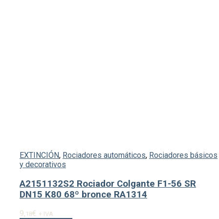
EXTINCIÓN
,
Rociadores automáticos
,
Rociadores básicos
y decorativos
A2151132S2 Rociador Colgante F1-56 SR
DN15 K80 68º bronce RA1314
9,
€
18
+ IVA