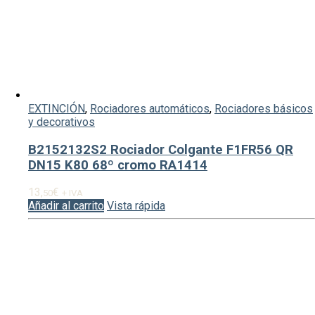
EXTINCIÓN
,
Rociadores automáticos
,
Rociadores básicos
y decorativos
B2152132S2 Rociador Colgante F1FR56 QR
DN15 K80 68º cromo RA1414
13,
€
50
+ IVA
Añadir al carrito
Vista rápida