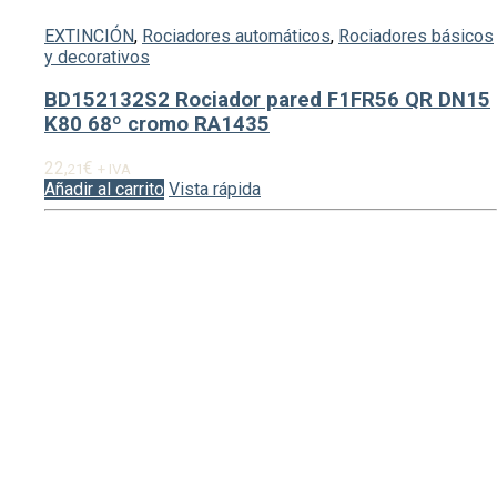
EXTINCIÓN
,
Rociadores automáticos
,
Rociadores básicos
y decorativos
BD152132S2 Rociador pared F1FR56 QR DN15
K80 68º cromo RA1435
22,
€
21
+ IVA
Añadir al carrito
Vista rápida