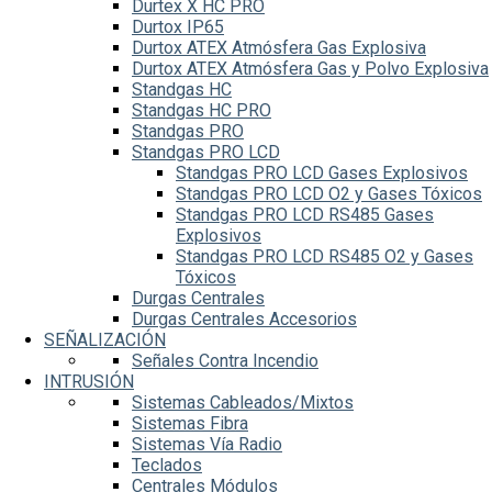
Durtex X HC PRO
Durtox IP65
Durtox ATEX Atmósfera Gas Explosiva
Durtox ATEX Atmósfera Gas y Polvo Explosiva
Standgas HC
Standgas HC PRO
Standgas PRO
Standgas PRO LCD
Standgas PRO LCD Gases Explosivos
Standgas PRO LCD O2 y Gases Tóxicos
Standgas PRO LCD RS485 Gases
Explosivos
Standgas PRO LCD RS485 O2 y Gases
Tóxicos
Durgas Centrales
Durgas Centrales Accesorios
SEÑALIZACIÓN
Señales Contra Incendio
INTRUSIÓN
Sistemas Cableados/Mixtos
Sistemas Fibra
Sistemas Vía Radio
Teclados
Centrales Módulos