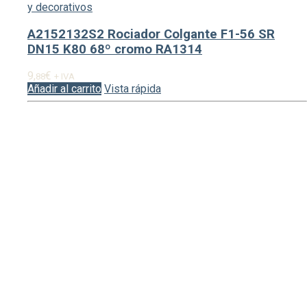
y decorativos
A2152132S2 Rociador Colgante F1-56 SR
DN15 K80 68º cromo RA1314
9,
€
88
+ IVA
Añadir al carrito
Vista rápida