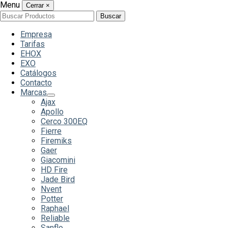
Menu
Cerrar
×
Buscar
Buscar
por:
Empresa
Tarifas
EHOX
EXO
Catálogos
Contacto
Marcas
Ajax
Apollo
Cerco 300EQ
Fierre
Firemiks
Gaer
Giacomini
HD Fire
Jade Bird
Nvent
Potter
Raphael
Reliable
Sanflo