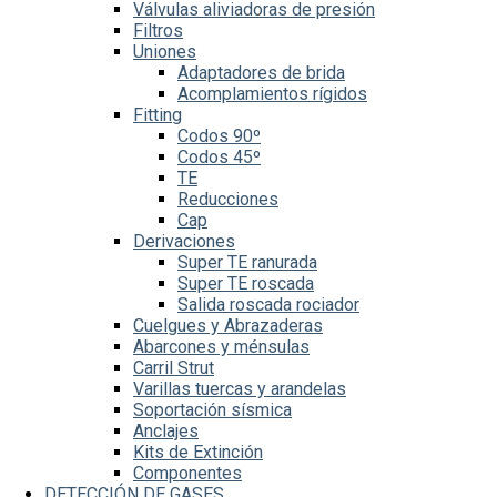
Válvulas aliviadoras de presión
Filtros
Uniones
Adaptadores de brida
Acomplamientos rígidos
Fitting
Codos 90º
Codos 45º
TE
Reducciones
Cap
Derivaciones
Super TE ranurada
Super TE roscada
Salida roscada rociador
Cuelgues y Abrazaderas
Abarcones y ménsulas
Carril Strut
Varillas tuercas y arandelas
Soportación sísmica
Anclajes
Kits de Extinción
Componentes
DETECCIÓN DE GASES