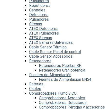
Pulsadores
Repetidores
Centrales
Detectores
Pulsadores
Sirenas
ATEX Detectores
ATEX Pulsadores
ATEX Sirenas
ATEX Barreras Galvánicas
Cable Sensor Térmico
Cable Sensor Panel de control
Cable Sensor Accesorios
Retenedores
Retenedores Puertas RF
Retenedores Gran potencia
Fuentes de Alimentación
Fuentes de Alimentación EN54
Baterías
Cables
Comprobadores Humo y CO
Comprobadores Aerosoles
Comprobadores Detectores
Comprobadores Pértigas y accesorios