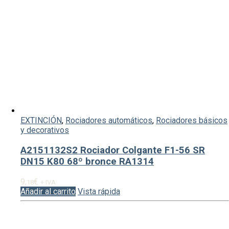
EXTINCIÓN
,
Rociadores automáticos
,
Rociadores básicos
y decorativos
A2151132S2 Rociador Colgante F1-56 SR
DN15 K80 68º bronce RA1314
9,
€
18
+ IVA
Añadir al carrito
Vista rápida