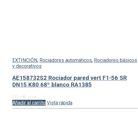
EXTINCIÓN
,
Rociadores automáticos
,
Rociadores básicos
y decorativos
AE158732S2 Rociador pared vert F1-56 SR
DN15 K80 68º blanco RA1385
26,
€
25
+ IVA
Añadir al carrito
Vista rápida