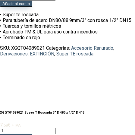
Super
Añadir al carrito
T
Roscada
• Super te roscada
3"
• Para tubería de acero DN80/88.9mm/3″ con rosca 1/2″ DN15
DN80
• Tuercas y tornillos métricos
x
• Aprobado FM & UL para uso contra incendios
1/2"
• Terminado en rojo
DN15
SKU:
XGQT04089021
Categorías:
Accesorio Ranurado
,
cantidad
Derivaciones
,
EXTINCIÓN
,
Super TE roscada
XGQT04089021 Super T Roscada 3″ DN80 x 1/2″ DN15
7,
€
68
+ IVA
XGQT04089021