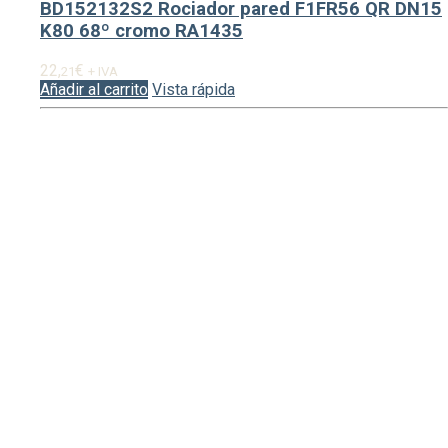
BD152132S2 Rociador pared F1FR56 QR DN15
K80 68º cromo RA1435
22,
€
21
+ IVA
Añadir al carrito
Vista rápida