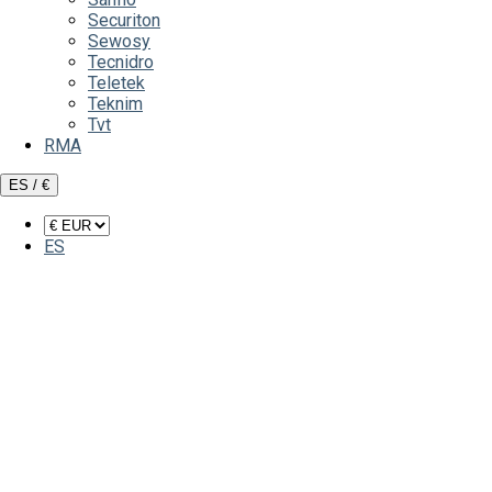
Securiton
Sewosy
Tecnidro
Teletek
Teknim
Tvt
RMA
ES / €
ES