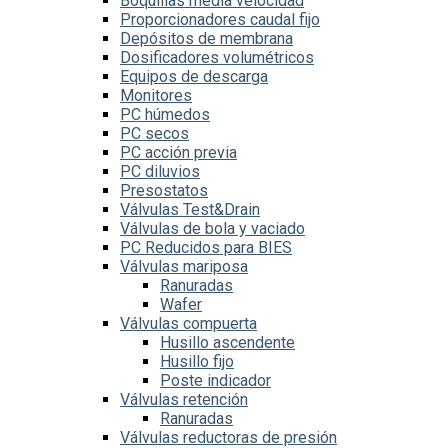
Boquillas media velocidad
Proporcionadores caudal fijo
Depósitos de membrana
Dosificadores volumétricos
Equipos de descarga
Monitores
PC húmedos
PC secos
PC acción previa
PC diluvios
Presostatos
Válvulas Test&Drain
Válvulas de bola y vaciado
PC Reducidos para BIES
Válvulas mariposa
Ranuradas
Wafer
Válvulas compuerta
Husillo ascendente
Husillo fijo
Poste indicador
Válvulas retención
Ranuradas
Válvulas reductoras de presión