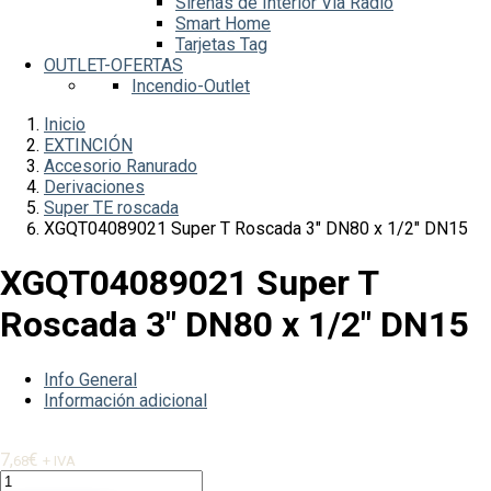
Sirenas de Interior Vía Radio
Smart Home
Tarjetas Tag
OUTLET-OFERTAS
Incendio-Outlet
Inicio
EXTINCIÓN
Accesorio Ranurado
Derivaciones
Super TE roscada
XGQT04089021 Super T Roscada 3″ DN80 x 1/2″ DN15
XGQT04089021 Super T
Roscada 3″ DN80 x 1/2″ DN15
Info General
Información adicional
7,
€
68
+ IVA
XGQT04089021