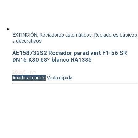
EXTINCIÓN
,
Rociadores automáticos
,
Rociadores básicos
y decorativos
AE158732S2 Rociador pared vert F1-56 SR
DN15 K80 68º blanco RA1385
26,
€
25
+ IVA
Añadir al carrito
Vista rápida