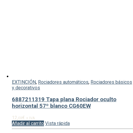
EXTINCIÓN
,
Rociadores automáticos
,
Rociadores básicos
y decorativos
6887211319 Tapa plana Rociador oculto
horizontal 57º blanco CG60EW
12,
€
03
+ IVA
Añadir al carrito
Vista rápida