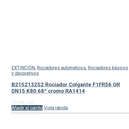
EXTINCIÓN
,
Rociadores automáticos
,
Rociadores básicos
y decorativos
B2152132S2 Rociador Colgante F1FR56 QR
DN15 K80 68º cromo RA1414
13,
€
50
+ IVA
Añadir al carrito
Vista rápida