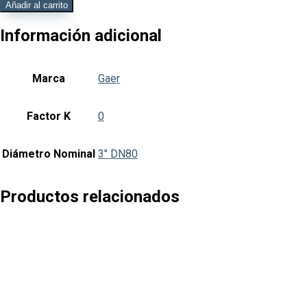
Super
Añadir al carrito
T
Roscada
Información adicional
3"
DN80
x
Marca
Gaer
1/2"
DN15
cantidad
Factor K
0
Diámetro Nominal
3" DN80
Productos relacionados