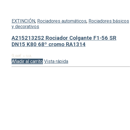
EXTINCIÓN
,
Rociadores automáticos
,
Rociadores básicos
y decorativos
A2152132S2 Rociador Colgante F1-56 SR
DN15 K80 68º cromo RA1314
9,
€
88
+ IVA
Añadir al carrito
Vista rápida