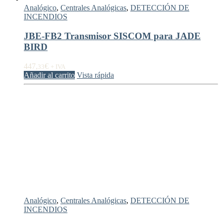
Analógico
,
Centrales Analógicas
,
DETECCIÓN DE
INCENDIOS
JBE-FB2 Transmisor SISCOM para JADE
BIRD
447,
€
33
+ IVA
Añadir al carrito
Vista rápida
Analógico
,
Centrales Analógicas
,
DETECCIÓN DE
INCENDIOS