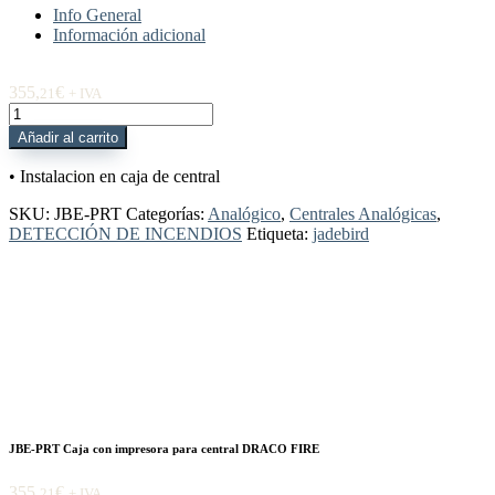
Info General
Información adicional
355,
€
21
+ IVA
JBE-
PRT
Añadir al carrito
Caja
con
• Instalacion en caja de central
impresora
para
SKU:
JBE-PRT
Categorías:
Analógico
,
Centrales Analógicas
,
central
DETECCIÓN DE INCENDIOS
Etiqueta:
jadebird
DRACO
FIRE
cantidad
JBE-PRT Caja con impresora para central DRACO FIRE
355,
€
21
+ IVA