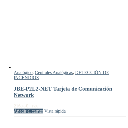
Analógico
,
Centrales Analógicas
,
DETECCIÓN DE
INCENDIOS
JBE-P2L2-NET Tarjeta de Comunicación
Network
216,
€
45
+ IVA
Añadir al carrito
Vista rápida