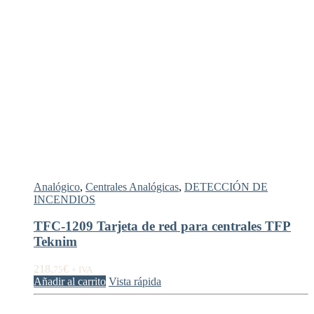
Analógico
,
Centrales Analógicas
,
DETECCIÓN DE
INCENDIOS
TFC-1209 Tarjeta de red para centrales TFP
Teknim
218,
€
75
+ IVA
Añadir al carrito
Vista rápida