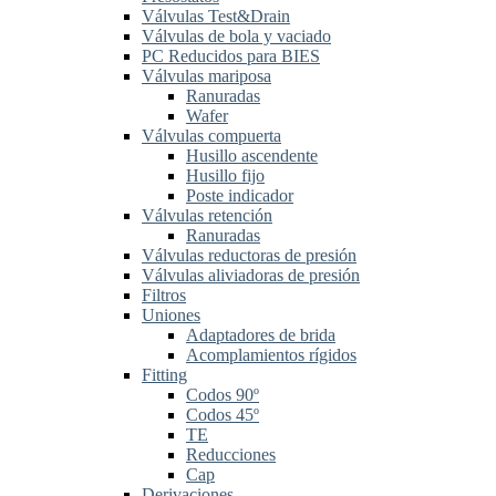
Válvulas Test&Drain
Válvulas de bola y vaciado
PC Reducidos para BIES
Válvulas mariposa
Ranuradas
Wafer
Válvulas compuerta
Husillo ascendente
Husillo fijo
Poste indicador
Válvulas retención
Ranuradas
Válvulas reductoras de presión
Válvulas aliviadoras de presión
Filtros
Uniones
Adaptadores de brida
Acomplamientos rígidos
Fitting
Codos 90º
Codos 45º
TE
Reducciones
Cap
Derivaciones