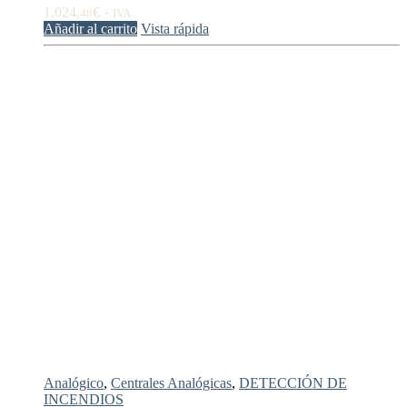
1.024,
€
48
+ IVA
Añadir al carrito
Vista rápida
Analógico
,
Centrales Analógicas
,
DETECCIÓN DE
INCENDIOS