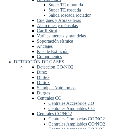
Super TE ranurada
Super TE roscada
Salida roscada rociador
Cuelgues y Abrazaderas
Abarcones y ménsulas
Carril Strut
Varillas tuercas y arandelas
Soportación sísmica
Anclajes
Kits de Extinción
Componentes
DETECCIÓN DE GASES
Detección CO/NO2
Direx
Durtex
Durtox
Standgas Autónomos
Durgas
Centrales CO
Centrales Accesorios CO
Centrales Ampliables CO
Centrales CO/NO2
Centrales Compactas CO/NO2
Centrales Ampliables CO/NO2