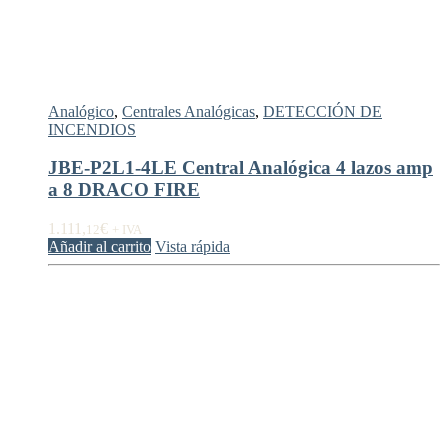
Analógico
,
Centrales Analógicas
,
DETECCIÓN DE
INCENDIOS
JBE-P2L1-4LE Central Analógica 4 lazos amp
a 8 DRACO FIRE
1.111,
€
12
+ IVA
Añadir al carrito
Vista rápida