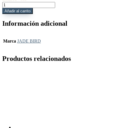
JBE-
PRT
Añadir al carrito
Caja
con
Información adicional
impresora
para
central
DRACO
Marca
JADE BIRD
FIRE
cantidad
Productos relacionados