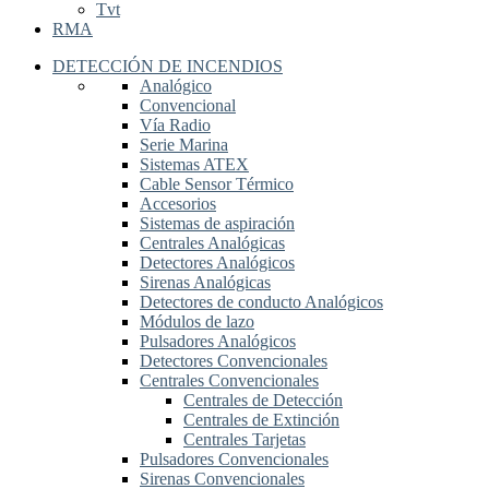
Tvt
RMA
DETECCIÓN DE INCENDIOS
Analógico
Convencional
Vía Radio
Serie Marina
Sistemas ATEX
Cable Sensor Térmico
Accesorios
Sistemas de aspiración
Centrales Analógicas
Detectores Analógicos
Sirenas Analógicas
Detectores de conducto Analógicos
Módulos de lazo
Pulsadores Analógicos
Detectores Convencionales
Centrales Convencionales
Centrales de Detección
Centrales de Extinción
Centrales Tarjetas
Pulsadores Convencionales
Sirenas Convencionales