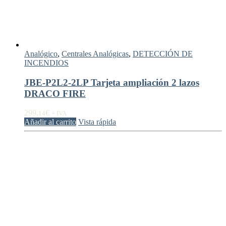
Analógico
,
Centrales Analógicas
,
DETECCIÓN DE
INCENDIOS
JBE-P2L2-2LP Tarjeta ampliación 2 lazos
DRACO FIRE
299,
€
14
+ IVA
Añadir al carrito
Vista rápida