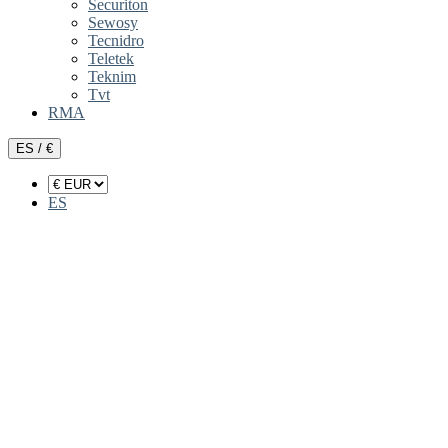
Securiton
Sewosy
Tecnidro
Teletek
Teknim
Tvt
RMA
ES / €
ES