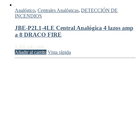
Analógico
,
Centrales Analógicas
,
DETECCIÓN DE
INCENDIOS
JBE-P2L1-4LE Central Analógica 4 lazos amp
a 8 DRACO FIRE
1.111,
€
12
+ IVA
Añadir al carrito
Vista rápida