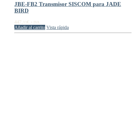
JBE-FB2 Transmisor SISCOM para JADE
BIRD
447,
€
33
+ IVA
Añadir al carrito
Vista rápida