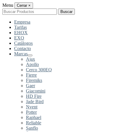
Menu
Cerrar
×
Buscar
Buscar
por:
Empresa
Tarifas
EHOX
EXO
Catálogos
Contacto
Marcas
Ajax
Apollo
Cerco 300EQ
Fierre
Firemiks
Gaer
Giacomini
HD Fire
Jade Bird
Nvent
Potter
Raphael
Reliable
Sanflo