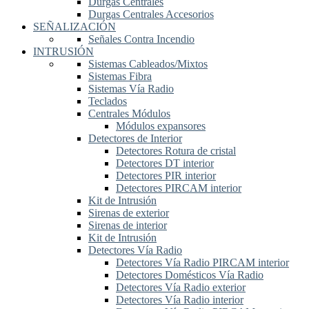
Durgas Centrales
Durgas Centrales Accesorios
SEÑALIZACIÓN
Señales Contra Incendio
INTRUSIÓN
Sistemas Cableados/Mixtos
Sistemas Fibra
Sistemas Vía Radio
Teclados
Centrales Módulos
Módulos expansores
Detectores de Interior
Detectores Rotura de cristal
Detectores DT interior
Detectores PIR interior
Detectores PIRCAM interior
Kit de Intrusión
Sirenas de exterior
Sirenas de interior
Kit de Intrusión
Detectores Vía Radio
Detectores Vía Radio PIRCAM interior
Detectores Domésticos Vía Radio
Detectores Vía Radio exterior
Detectores Vía Radio interior