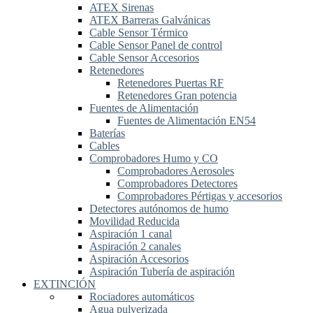
ATEX Sirenas
ATEX Barreras Galvánicas
Cable Sensor Térmico
Cable Sensor Panel de control
Cable Sensor Accesorios
Retenedores
Retenedores Puertas RF
Retenedores Gran potencia
Fuentes de Alimentación
Fuentes de Alimentación EN54
Baterías
Cables
Comprobadores Humo y CO
Comprobadores Aerosoles
Comprobadores Detectores
Comprobadores Pértigas y accesorios
Detectores autónomos de humo
Movilidad Reducida
Aspiración 1 canal
Aspiración 2 canales
Aspiración Accesorios
Aspiración Tubería de aspiración
EXTINCIÓN
Rociadores automáticos
Agua pulverizada