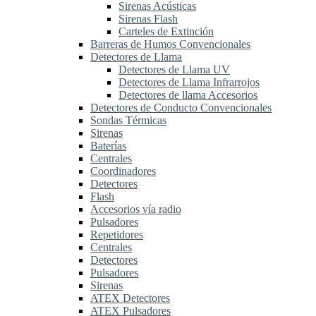
Sirenas Acústicas
Sirenas Flash
Carteles de Extinción
Barreras de Humos Convencionales
Detectores de Llama
Detectores de Llama UV
Detectores de Llama Infrarrojos
Detectores de llama Accesorios
Detectores de Conducto Convencionales
Sondas Térmicas
Sirenas
Baterías
Centrales
Coordinadores
Detectores
Flash
Accesorios vía radio
Pulsadores
Repetidores
Centrales
Detectores
Pulsadores
Sirenas
ATEX Detectores
ATEX Pulsadores