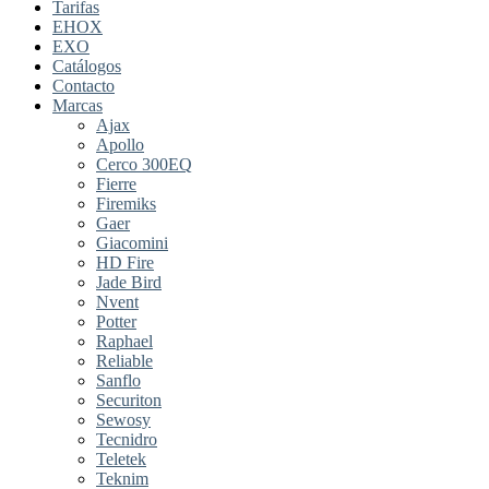
Tarifas
EHOX
EXO
Catálogos
Contacto
Marcas
Ajax
Apollo
Cerco 300EQ
Fierre
Firemiks
Gaer
Giacomini
HD Fire
Jade Bird
Nvent
Potter
Raphael
Reliable
Sanflo
Securiton
Sewosy
Tecnidro
Teletek
Teknim