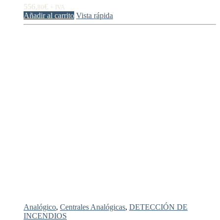
556,
€
80
+ IVA
Añadir al carrito
Vista rápida
Analógico
,
Centrales Analógicas
,
DETECCIÓN DE
INCENDIOS