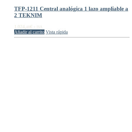
TFP-1211 Central analógica 1 lazo ampliable a
2 TEKNIM
1.024,
€
48
+ IVA
Añadir al carrito
Vista rápida