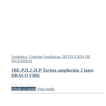
Analógico
,
Centrales Analógicas
,
DETECCIÓN DE
INCENDIOS
JBE-P2L2-2LP Tarjeta ampliación 2 lazos
DRACO FIRE
299,
€
14
+ IVA
Añadir al carrito
Vista rápida