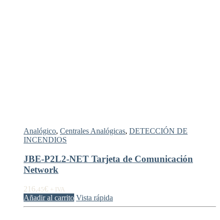
Analógico
,
Centrales Analógicas
,
DETECCIÓN DE
INCENDIOS
JBE-P2L2-NET Tarjeta de Comunicación
Network
216,
€
45
+ IVA
Añadir al carrito
Vista rápida