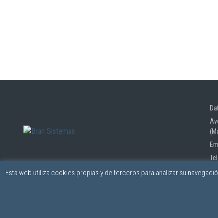
Da
Av
(M
Em
Te
Esta web utiliza cookies propias y de terceros para analizar su navegaci
© BRAN SISTEMAS - Todos los derechos reservados | Powered by
_dowsers
Política de privacidad
|
Política de cookies
|
Aviso legal