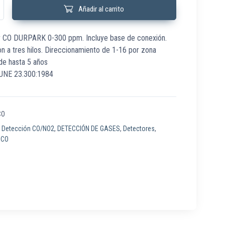
ector CO DURPARK 0-300ppm con base cantidad
Añadir al carrito
r CO DURPARK 0-300 ppm. Incluye base de conexión.
ion a tres hilos. Direccionamiento de 1-16 por zona
l de hasta 5 años
UNE 23.300:1984
CO
:
Detección CO/NO2
,
DETECCIÓN DE GASES
,
Detectores
,
 CO