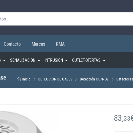
Contacto
Marcas
RMA
S
SEÑALIZACIÓN
INTRUSIÓN
OUTLET-OFERTAS
ase
Inicio
DETECCIÓN DE GASES
Detección CO/NO2
Detectores
83,
33