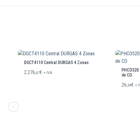
DGCT4110 Central DURGAS 4 Zonas
PHCO520 A
2.276,
€
67
+ IVA
de CO
26,
€
94
+ 