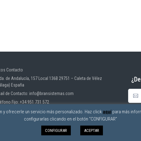
tos Contacto
¿De
da. de Andalucía, 157 Local 136B 29751 – Caleta de Vélez
álaga) España
ail de Contacto: info@bransistemas.com
léfono Fijo: +34 951 731 572
ón y ofrecerle un servicio más personalizado. Haz click
aquí
para más infor
configurarlas clicando en el botón “CONFIGURAR”
CONFIGURAR
ACEPTAR