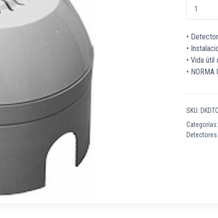
DKDTCO Det
• Detecto
• Instalac
• Vida úti
• NORMA 
SKU:
DKDT
Categorías
Detectores