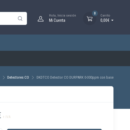
0
Hola, Inicia sesión
Carrito
Mi Cuenta
0,00€
Detectores CO
DKDTCO Detector CO DURPARK 0-300ppm con base
€
+ IVA