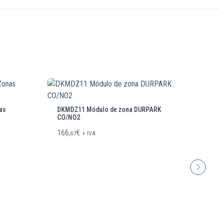
as
DKMDZ11 Módulo de zona DURPARK
DK
CO/NO2
CO
166,
€
91
67
+ IVA