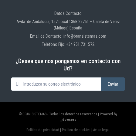
Datos Contacto
Avda. de Andalucía, 157 Local 136B 29751 – Caleta de Vélez
(Málaga) España
Email de Contacto: info@bransistemas.com
Teléfono Fijo: +34 951 731 572
¿Desea que nos pongamos en contacto con
Ud?
© BRAN SISTEMAS - Todos los derechos reservados | Powered by
_dowsers
Política de privacidad
|
Política de cookies
|
Aviso legal