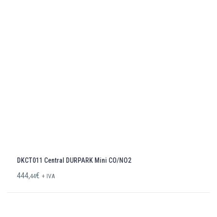
DKCT011 Central DURPARK Mini CO/NO2
444,
€
44
+ IVA