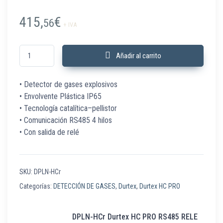
415,
€
56
+ IVA
DPLN-HCr Durtex HC PRO RS485 RELE cantidad
Añadir al carrito
• Detector de gases explosivos
• Envolvente Plástica IP65
• Tecnología catalítica–pellistor
• Comunicación RS485 4 hilos
• Con salida de relé
SKU:
DPLN-HCr
Categorías:
DETECCIÓN DE GASES
,
Durtex
,
Durtex HC PRO
DPLN-HCr Durtex HC PRO RS485 RELE