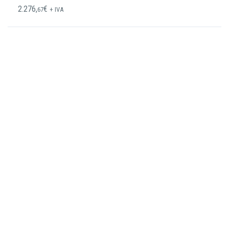
2.276,
€
67
+ IVA