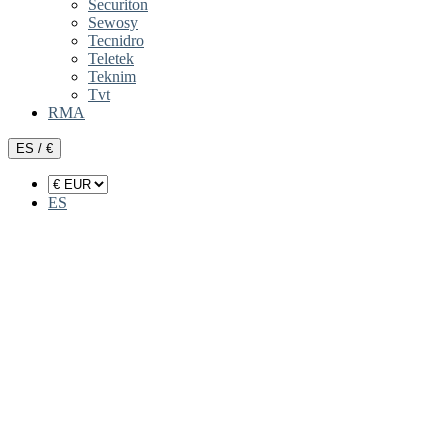
Securiton
Sewosy
Tecnidro
Teletek
Teknim
Tvt
RMA
ES / €
ES