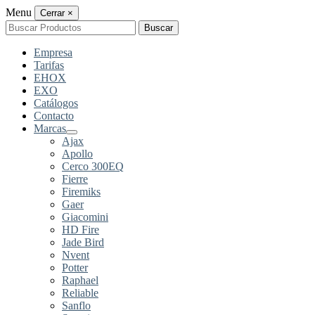
Menu
Cerrar
×
Buscar
Buscar
por:
Empresa
Tarifas
EHOX
EXO
Catálogos
Contacto
Marcas
Ajax
Apollo
Cerco 300EQ
Fierre
Firemiks
Gaer
Giacomini
HD Fire
Jade Bird
Nvent
Potter
Raphael
Reliable
Sanflo