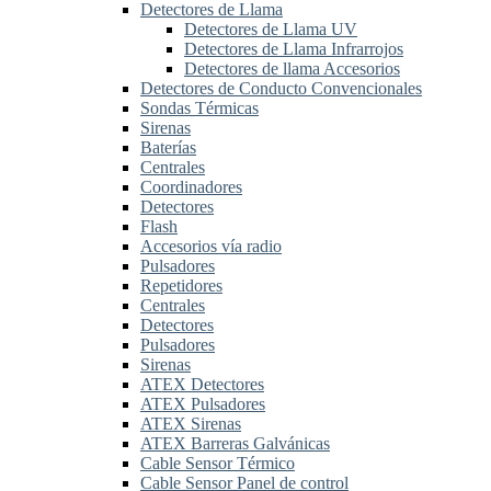
Detectores de Llama
Detectores de Llama UV
Detectores de Llama Infrarrojos
Detectores de llama Accesorios
Detectores de Conducto Convencionales
Sondas Térmicas
Sirenas
Baterías
Centrales
Coordinadores
Detectores
Flash
Accesorios vía radio
Pulsadores
Repetidores
Centrales
Detectores
Pulsadores
Sirenas
ATEX Detectores
ATEX Pulsadores
ATEX Sirenas
ATEX Barreras Galvánicas
Cable Sensor Térmico
Cable Sensor Panel de control