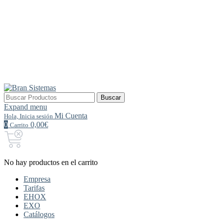
Buscar
Buscar
por:
Expand menu
Mi Cuenta
Hola, Inicia sesión
0
0,00€
Carrito
No hay productos en el carrito
Empresa
Tarifas
EHOX
EXO
Catálogos