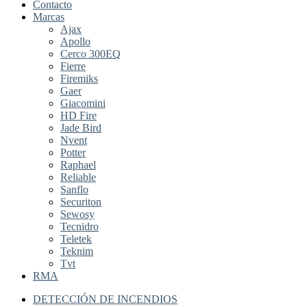
Contacto
Marcas
Ajax
Apollo
Cerco 300EQ
Fierre
Firemiks
Gaer
Giacomini
HD Fire
Jade Bird
Nvent
Potter
Raphael
Reliable
Sanflo
Securiton
Sewosy
Tecnidro
Teletek
Teknim
Tvt
RMA
DETECCIÓN DE INCENDIOS